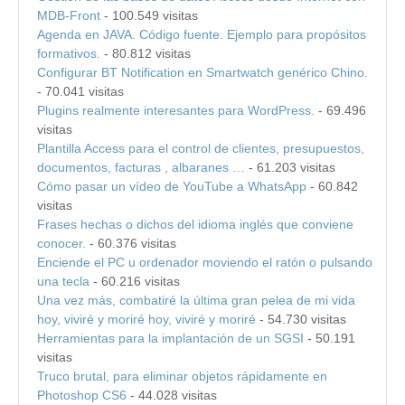
MDB-Front
- 100.549 visitas
Agenda en JAVA. Código fuente. Ejemplo para propósitos
formativos.
- 80.812 visitas
Configurar BT Notification en Smartwatch genérico Chino.
- 70.041 visitas
Plugins realmente interesantes para WordPress.
- 69.496
visitas
Plantilla Access para el control de clientes, presupuestos,
documentos, facturas , albaranes …
- 61.203 visitas
Cómo pasar un vídeo de YouTube a WhatsApp
- 60.842
visitas
Frases hechas o dichos del idioma inglés que conviene
conocer.
- 60.376 visitas
Enciende el PC u ordenador moviendo el ratón o pulsando
una tecla
- 60.216 visitas
Una vez más, combatiré la última gran pelea de mi vida
hoy, viviré y moriré hoy, viviré y moriré
- 54.730 visitas
Herramientas para la implantación de un SGSI
- 50.191
visitas
Truco brutal, para eliminar objetos rápidamente en
Photoshop CS6
- 44.028 visitas