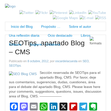
Inicio del Blog
Propósito …
Sobre el autor
Una reflexión diaria
Ocio destacado
Libros
SEOTips, apartado Blog
Enlaces
Sugiere – Colabora
– CMS
Publicado en
8 octubre, 2012
, por
oscardelacuesta
en
SEO
,
SEOTips
.
Sección reservada de SEOTips para el
apartado Blog, CMS. Por favor, deje
sus comentarios, sugerencias, dudas, cuestiones, área
para el debate del apartado Blog, CMS. Please leave here
your comments, suggestions, questions, issues, discussion
area of Blog, CMS. ——————-
Facebook
Mastodon
Email
WhatsApp
LinkedIn
X
Flipboard
Teleg
Eve