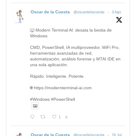
Oscar de la Cuesta
@oscardelacuesta
·
3 Ago
🐺 Modern Terminal AI: desata la bestia de
Windows.
CMD, PowerShell, IA multiproveedor, WiFi Pro,
herramientas avanzadas de red,
automatización, análisis forense y MTAI IDE en
una sola aplicación.
Rápido. Inteligente. Potente.
🌐 https://modernterminal-ai.com
#Windows #PowerShell
1
X
Oscar de la Cuesta
@oscardelacuesta
·
26 Jul