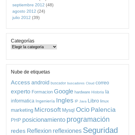
septiembre 2012
(48)
agosto 2012
(24)
julio 2012
(39)
Categorías
Categorías
Nube de etiquetas
Access
android
correo
buscador
buscadores
Cloud
experto
Google
Ia
Formacion
hardware
Historia
Ingles
informatica
Libro
Ingeniería
linux
IP
Java
Ocio
Microsoft
Palencia
marketing
Mysql
programación
posicionamiento
PHP
Seguridad
redes
Reflexion
reflexiones