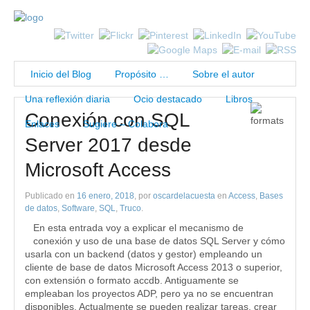
Inicio del Blog
Propósito …
Sobre el autor
Una reflexión diaria
Ocio destacado
Libros
Conexión con SQL
Enlaces
Sugiere – Colabora
Server 2017 desde
Microsoft Access
Publicado en
16 enero, 2018
, por
oscardelacuesta
en
Access
,
Bases
de datos
,
Software
,
SQL
,
Truco
.
En esta entrada voy a explicar el mecanismo de
conexión y uso de una base de datos SQL Server y cómo
usarla con un backend (datos y gestor) empleando un
cliente de base de datos Microsoft Access 2013 o superior,
con extensión o formato accdb. Antiguamente se
empleaban los proyectos ADP, pero ya no se encuentran
disponibles. Actualmente se pueden realizar tareas, crear