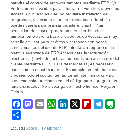
permita el control de archivos remotos mediante FTP 🙂
Perfectamente válidas para integrar en vuestros proyectos
Access. Lo bueno es que, no requiere instalación de
programas, y funciona sobre la misma base. También
puedes usarla para realizar transferencias FTP sin
necesidad de instalar programas en el ordenador.
Simplemente abre la base si dispones de Access. Es muy
sencillo de usar para neófitos y personas con pocos
conocimientos del uso de FTP. Intentare integrarle en la
plantilla avanzada de ERP Access para la facturación
electrónica (envío de facturas automatizado al servidor del
cliente mediante FTP). Para descargarlas, es necesario
hacer clic en el botón inferior. Es completamente funcional
y posee todo el código fuente. Se admiten mejoras y por
supuesto colaboraciones con el código para agregar más
funcionalidades. No dispongo de mucho tiempo. Forja en
Github.
Facebook
Mastodon
Email
WhatsApp
LinkedIn
X
Flipboard
Teleg
Eve
Compartir
Etiquetas:
Access
,
FTP
,
Microsoft