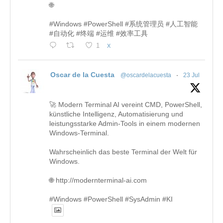
🌐
#Windows #PowerShell #系统管理员 #人工智能
#自动化 #终端 #运维 #效率工具
1
X
Oscar de la Cuesta
@oscardelacuesta
·
23 Jul
🚀 Modern Terminal AI vereint CMD, PowerShell,
künstliche Intelligenz, Automatisierung und
leistungsstarke Admin-Tools in einem modernen
Windows-Terminal.
Wahrscheinlich das beste Terminal der Welt für
Windows.
🌐 http://modernterminal-ai.com
#Windows #PowerShell #SysAdmin #KI