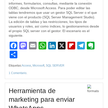
informes, formularios, consultas, mediante la conexión
ODBC, desde Microsoft Access. Para poder editar las
tablas tendremos que usar un gestor SQL Server o el que
viene con el producto (SQL Server Management Studio).
La edición de tablas y las restricciones, los tipos de
usuarios y roles, así como índices, lo gestionaremos desde
el propio SQL server con el gestor. El escenario es el
siguiente.
Facebook
Mastodon
Email
WhatsApp
LinkedIn
X
Flipboard
Teleg
Eve
Compartir
Etiquetas:
Access
,
Microsoft
,
SQL SERVER
1 Comentario
.
Herramienta de
marketing para enviar