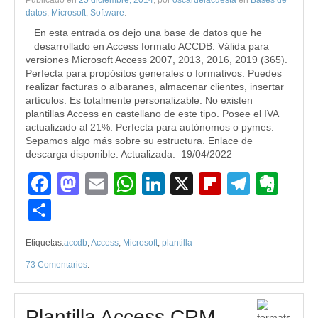
Publicado en
25 diciembre, 2014
, por
oscardelacuesta
en
Bases de
datos
,
Microsoft
,
Software
.
En esta entrada os dejo una base de datos que he
desarrollado en Access formato ACCDB. Válida para
versiones Microsoft Access 2007, 2013, 2016, 2019 (365).
Perfecta para propósitos generales o formativos. Puedes
realizar facturas o albaranes, almacenar clientes, insertar
artículos. Es totalmente personalizable. No existen
plantillas Access en castellano de este tipo. Posee el IVA
actualizado al 21%. Perfecta para autónomos o pymes.
Sepamos algo más sobre su estructura. Enlace de
descarga disponible. Actualizada: 19/04/2022
Facebook
Mastodon
Email
WhatsApp
LinkedIn
X
Flipboard
Teleg
Eve
Compartir
Etiquetas:
accdb
,
Access
,
Microsoft
,
plantilla
73 Comentarios
.
Plantilla Access CRM.