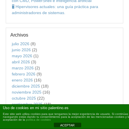
con CMD, PowerShell e inteligencia artificial
🖥️ Hipervisores actuales: una guía práctica para
administradores de sistemas.
Archivos
julio 2026
(8)
junio 2026
(2)
mayo 2026
(1)
abril 2026
(3)
marzo 2026
(2)
febrero 2026
(9)
enero 2026
(16)
diciembre 2025
(18)
noviembre 2025
(16)
octubre 2025
(22)
septiembre 2025
(18)
Uso de cookies en mi sitio palentino.es
agosto 2025
(16)
Este sitio web utiliza cookies para que tengamos la mejor experiencia de usuario. Si continúas
julio 2025
(19)
navegando estás dando tu consentimiento para la aceptación de las mencionadas cookies y l
aceptación de la
política de cookies
junio 2025
(26)
ACEPTAR
mayo 2025
(23)