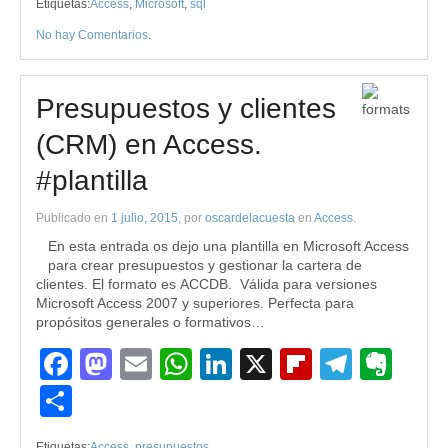
Etiquetas:
Access
,
Microsoft
,
sql
No hay Comentarios
.
Presupuestos y clientes
(CRM) en Access.
#plantilla
Publicado en
1 julio, 2015
, por
oscardelacuesta
en
Access
.
En esta entrada os dejo una plantilla en Microsoft Access
para crear presupuestos y gestionar la cartera de
clientes. El formato es ACCDB. Válida para versiones
Microsoft Access 2007 y superiores. Perfecta para
propósitos generales o formativos…
Facebook
Mastodon
Email
WhatsApp
LinkedIn
X
Flipboard
Teleg
Eve
Compartir
Etiquetas:
Access
,
presupuestos