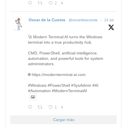
2
X
Oscar de la Cuesta
@oscardelacuesta
·
23 Jul
🚀 Modern Terminal AI turns the Windows
terminal into a true productivity hub.
CMD, PowerShell, artificial intelligence,
automation, and powerful tools for system
administrators.
🌐 https://modernterminal-ai.com
#Windows #PowerShell #SysAdmin #AI
#Automation #ModernTerminalAI
1
X
Cargar más