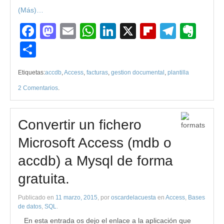
(Más)…
Facebook
Mastodon
Email
WhatsApp
LinkedIn
X
Flipboard
Teleg
Eve
Compartir
Etiquetas:
accdb
,
Access
,
facturas
,
gestion documental
,
plantilla
2 Comentarios
.
Convertir un fichero
Microsoft Access (mdb o
accdb) a Mysql de forma
gratuita.
Publicado en
11 marzo, 2015
, por
oscardelacuesta
en
Access
,
Bases
de datos
,
SQL
.
En esta entrada os dejo el enlace a la aplicación que