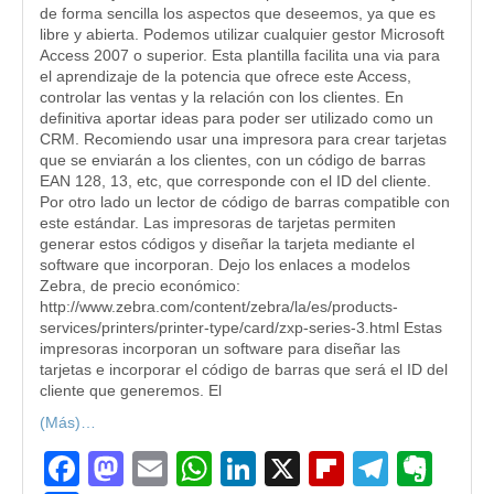
de forma sencilla los aspectos que deseemos, ya que es
libre y abierta. Podemos utilizar cualquier gestor Microsoft
Access 2007 o superior. Esta plantilla facilita una via para
el aprendizaje de la potencia que ofrece este Access,
controlar las ventas y la relación con los clientes. En
definitiva aportar ideas para poder ser utilizado como un
CRM. Recomiendo usar una impresora para crear tarjetas
que se enviarán a los clientes, con un código de barras
EAN 128, 13, etc, que corresponde con el ID del cliente.
Por otro lado un lector de código de barras compatible con
este estándar. Las impresoras de tarjetas permiten
generar estos códigos y diseñar la tarjeta mediante el
software que incorporan. Dejo los enlaces a modelos
Zebra, de precio económico:
http://www.zebra.com/content/zebra/la/es/products-
services/printers/printer-type/card/zxp-series-3.html Estas
impresoras incorporan un software para diseñar las
tarjetas e incorporar el código de barras que será el ID del
cliente que generemos. El
(Más)…
Facebook
Mastodon
Email
WhatsApp
LinkedIn
X
Flipboard
Teleg
Eve