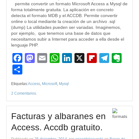
permite convertir un formato Microsoft Access a Mysql de
forma totalmente gratuita. La aplicación en concreto
detecta el formato MDB y el ACCDB. Permite convertir
online o local mediante la creación de un archivo .sql
(dump) La utilidades pueden ser variadas. Imaginemos,
por ejemplo, que tenemos una base de datos que
necesitamos subir a Internet para acceder a ella desde el
lenguaje PHP.
Facebook
Mastodon
Email
WhatsApp
LinkedIn
X
Flipboard
Teleg
Eve
Compartir
Etiquetas:
Access
,
Microsoft
,
Mysql
2 Comentarios
.
Facturas y albaranes en
Access. Accdb gratuito.