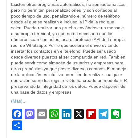
Existen otros programas automáticos, no semiautomáticos,
pero no permiten personalizaciones y son cortados al
poco tiempo de uso, penalizando el número de teléfono
desde el que se realizan e incluso la IP de la red que
salen. Puede realizar una prueba enviándose un mensaje
a su propio terminal, ya que no es necesario que los
números sean contactos, usa el protocolo API de la propia
red de Whatsapp. Por lo que acelera el envío evitando
insertar los contactos en el teléfono. Puede ser usado
desde diversos puestos al ser compartida en red. También
puede servir como almacén de usuarios y empresas para
otros propósitos ya que posee diversos campos. El manejo
de la aplicación es intuitivo permitiendo realizar cualquier
operación sobre los registros. Se ha creado un modelo E-R
preservando la integridad de los datos. Puede disponer de
una base de datos y empresas
(Más)…
Facebook
Mastodon
Email
WhatsApp
LinkedIn
X
Flipboard
Teleg
Eve
Compartir