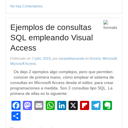
No hay Comentarios
.
Ejemplos de consultas
SQL empleando Visual
Access
Publicado en
7 julio, 2015
, por
oscardelacuesta
en
Access
,
Microsoft
,
Microsoft Access
.
Os dejo 2 ejemplos algo complejos, pero que permiten
conocer de primera mano, cómo emplear el sistema de
consultas en Microsoft Access desde el editor, para crear
programaciones a medida. Son 2 consultas tipo SQL. La
primera de ellas es la siguiente:
Facebook
Mastodon
Email
WhatsApp
LinkedIn
X
Flipboard
Teleg
Eve
Compartir