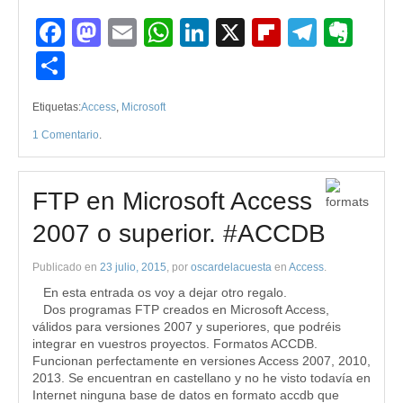
Facebook
Mastodon
Email
WhatsApp
LinkedIn
X
Flipboard
Teleg
Eve
Compartir
Etiquetas:
Access
,
Microsoft
1 Comentario
.
FTP en Microsoft Access
2007 o superior. #ACCDB
Publicado en
23 julio, 2015
, por
oscardelacuesta
en
Access
.
En esta entrada os voy a dejar otro regalo.
Dos programas FTP creados en Microsoft Access,
válidos para versiones 2007 y superiores, que podréis
integrar en vuestros proyectos. Formatos ACCDB.
Funcionan perfectamente en versiones Access 2007, 2010,
2013. Se encuentran en castellano y no he visto todavía en
Internet ninguna base de datos en formato accdb que