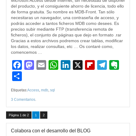
Microsoft Access desde Internet, sin necesidad de disponer
del producto, y el consiguiente ahorro de licencia, todo ello
de forma gratuita. Su nombre es MDB-Front. Tan sólo
necesitaras un navegador, una contraseña de acceso, y
podrás acceder a tantos ficheros MDB como desees. Es
preciso subir mediante FTP (transferencia remota de
ficheros), el conjunto de páginas que dejo en formato .rar
Gracias a estos archivos podremos crear tablas, modificar
los datos, realizar consultas, etc … Os contaré como,
comencemos …
Facebook
Mastodon
Email
WhatsApp
LinkedIn
X
Flipboard
Teleg
Eve
Compartir
Etiquetas:
Access
,
mdb
,
sql
3 Comentarios
.
Página 1 de 2
1
2
Colabora con el desarrollo del BLOG