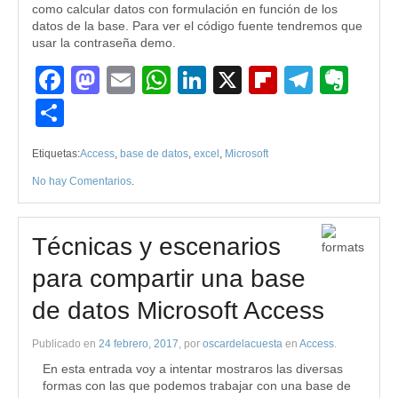
como calcular datos con formulación en función de los
datos de la base. Para ver el código fuente tendremos que
usar la contraseña demo.
Facebook
Mastodon
Email
WhatsApp
LinkedIn
X
Flipboard
Teleg
Eve
Compartir
Etiquetas:
Access
,
base de datos
,
excel
,
Microsoft
No hay Comentarios
.
Técnicas y escenarios
para compartir una base
de datos Microsoft Access
Publicado en
24 febrero, 2017
, por
oscardelacuesta
en
Access
.
En esta entrada voy a intentar mostraros las diversas
formas con las que podemos trabajar con una base de