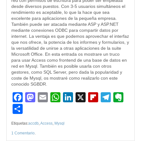
red con permisos de escritura para poder ser empleada
desde diversos puestos. Con 3-5 usuarios simultáneos el
rendimiento es aceptable, lo que la hace que sea
excelente para aplicaciones de la pequeña empresa.
También puede ser atacada mediante ASP y ASP.NET
mediante conexiones ODBC para compartir datos por
internet. La ventaja es que podemos aprovechar el interfaz
que nos ofrece, la potencia de los informes y formularios, y
la versatilidad de unirse a otras aplicaciones de la suite
Microsoft Office. En esta entrada os mostrare un truco
para usar Access como frontend de una base de datos en
red en Mysql. También es posible usarla con otros
gestores, como SQL Server, pero dada la popularidad y
coste de Mysql, os mostraré como realizarlo con este
conocido SGBDR.
Facebook
Mastodon
Email
WhatsApp
LinkedIn
X
Flipboard
Teleg
Eve
Compartir
Etiquetas:
accdb
,
Access
,
Mysql
1 Comentario
.