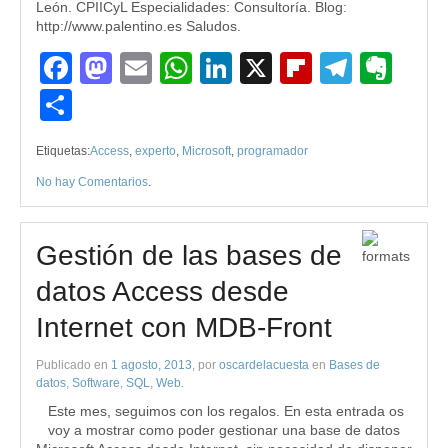
León. CPIICyL Especialidades: Consultoría. Blog:
http://www.palentino.es Saludos.
Facebook
Mastodon
Email
WhatsApp
LinkedIn
X
Flipboard
Teleg
Eve
Compartir
Etiquetas:
Access
,
experto
,
Microsoft
,
programador
No hay Comentarios
.
Gestión de las bases de
datos Access desde
Internet con MDB-Front
Publicado en
1 agosto, 2013
, por
oscardelacuesta
en
Bases de
datos
,
Software
,
SQL
,
Web
.
Este mes, seguimos con los regalos. En esta entrada os
voy a mostrar como poder gestionar una base de datos