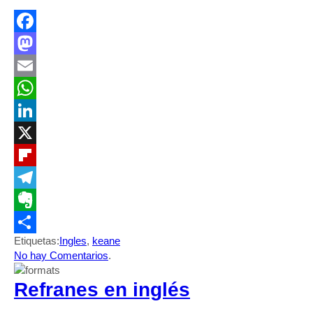
Facebook
Mastodon
Email
WhatsApp
LinkedIn
X
Flipboard
Telegram
Evernote
Etiquetas:
Ingles
,
keane
Compartir
No hay Comentarios
.
Refranes en inglés