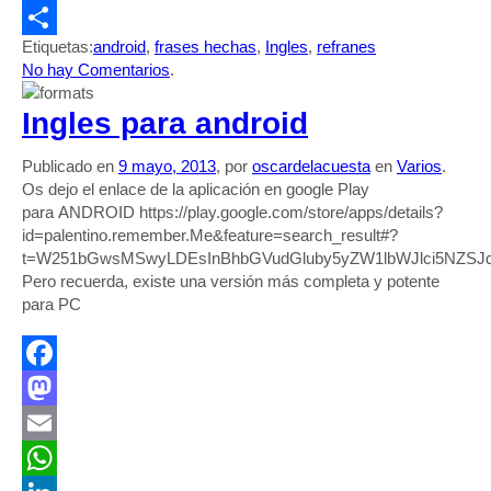
Evernote
Etiquetas:
android
,
frases hechas
,
Ingles
,
refranes
Compartir
No hay Comentarios
.
Ingles para android
Publicado en
9 mayo, 2013
, por
oscardelacuesta
en
Varios
.
Os dejo el enlace de la aplicación en google Play
para ANDROID https://play.google.com/store/apps/details?
id=palentino.remember.Me&feature=search_result#?
t=W251bGwsMSwyLDEsInBhbGVudGluby5yZW1lbWJlci5NZSJ
Pero recuerda, existe una versión más completa y potente
para PC
Facebook
Mastodon
Email