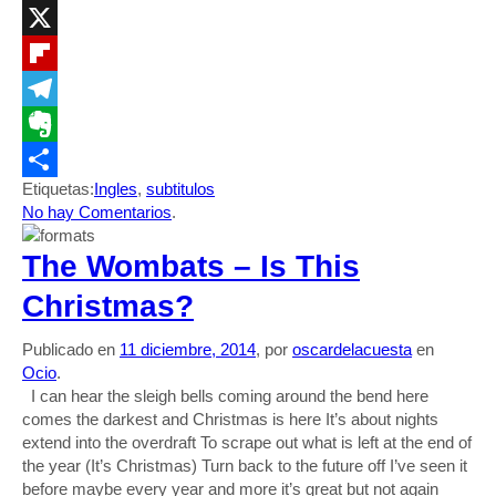
LinkedIn
X
Flipboard
Telegram
Evernote
Etiquetas:
Ingles
,
subtitulos
Compartir
No hay Comentarios
.
The Wombats – Is This
Christmas?
Publicado en
11 diciembre, 2014
, por
oscardelacuesta
en
Ocio
.
I can hear the sleigh bells coming around the bend here
comes the darkest and Christmas is here It’s about nights
extend into the overdraft To scrape out what is left at the end of
the year (It’s Christmas) Turn back to the future off I’ve seen it
before maybe every year and more it’s great but not again