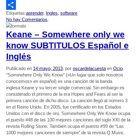
Evernote
Etiquetas:
aprender
,
Ingles
,
software
Compartir
No hay Comentarios
.
Keane – Somewhere only we
know SUBTITULOS Español e
Inglés
Publicado en
14 mayo, 2013
, por
oscardelacuesta
en
Ocio
.
“Somewhere Only We Know” («Un lugar que solo nosotros
conocemos» en español) es una canción de la banda
inglesa Keane y su tercer single comercial. Sin embargo es
considerado el primero de la era Hopes and Fears al ser la
primera canción de dicho disco. La canción llegó al número 3
en el Reino Unido. En 2005, fue certificado en los Estados
Unidos con el disco de oro. Somewhere Only We Know ocupa
el puesto #48 de las 100 mejores canciones del siglo XXI de la
revista Rolling Stone. También ocupa el puesto #99 de “Las
1000 mejores canciones de siempre” de la revista Q Music.