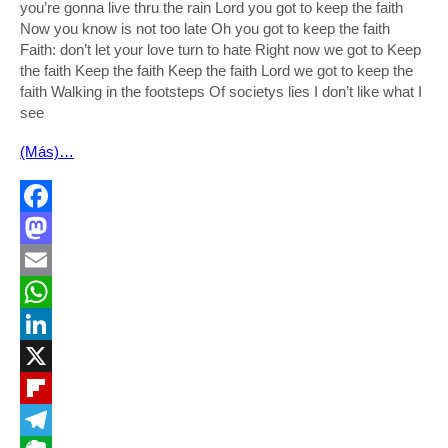
you’re gonna live thru the rain Lord you got to keep the faith
Now you know is not too late Oh you got to keep the faith
Faith: don’t let your love turn to hate Right now we got to Keep
the faith Keep the faith Keep the faith Lord we got to keep the
faith Walking in the footsteps Of societys lies I don’t like what I
see
(Más)…
Facebook
Mastodon
Email
WhatsApp
LinkedIn
X
Flipboard