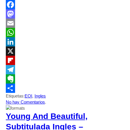
Facebook
Mastodon
Email
WhatsApp
LinkedIn
X
Flipboard
Telegram
Evernote
Etiquetas:
EOI
,
Ingles
Compartir
No hay Comentarios
.
Young And Beautiful,
Subtitulada Ingles –