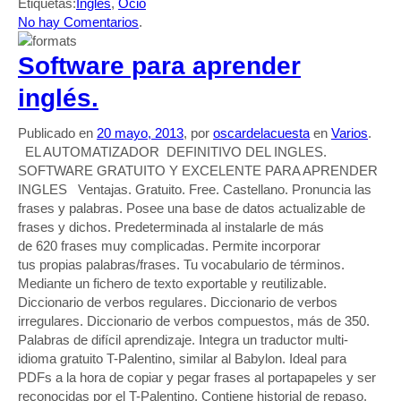
Etiquetas:
Ingles
,
Ocio
Compartir
No hay Comentarios
.
Software para aprender
inglés.
Publicado en
20 mayo, 2013
, por
oscardelacuesta
en
Varios
.
EL AUTOMATIZADOR DEFINITIVO DEL INGLES.
SOFTWARE GRATUITO Y EXCELENTE PARA APRENDER
INGLES Ventajas. Gratuito. Free. Castellano. Pronuncia las
frases y palabras. Posee una base de datos actualizable de
frases y dichos. Predeterminada al instalarle de más
de 620 frases muy complicadas. Permite incorporar
tus propias palabras/frases. Tu vocabulario de términos.
Mediante un fichero de texto exportable y reutilizable.
Diccionario de verbos regulares. Diccionario de verbos
irregulares. Diccionario de verbos compuestos, más de 350.
Palabras de difícil aprendizaje. Integra un traductor multi-
idioma gratuito T-Palentino, similar al Babylon. Ideal para
PDFs a la hora de copiar y pegar frases al portapapeles y ser
reconocidas por el T-Palentino. Contiene historial de repaso.