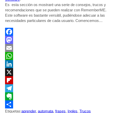
Es esta sección os mostraré una serie de consejos, trucos y
recomendaciones que se pueden realizar con RememberME.
Este software es bastante versátil, pudiéndose adecuar a las
necesidades particulares de cada usuario. Comencemos…
Facebook
Mastodon
Email
WhatsApp
LinkedIn
X
Flipboard
Telegram
Evernote
Etiquetas:
aprender
,
automata
,
frases
,
Ingles
,
Trucos
Compartir