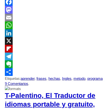
Facebook
Mastodon
Email
WhatsApp
LinkedIn
X
Flipboard
Telegram
Evernote
Etiquetas:
aprender
,
frases
,
hechas
,
Ingles
,
metodo
,
programa
Compartir
9 Comentarios
.
T-Palentino, El Traductor de
idiomas portable y gratuito,