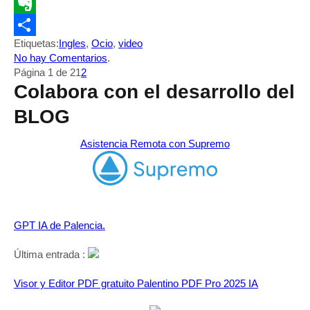
Telegram
Evernote
Etiquetas:
Ingles
,
Ocio
,
video
Compartir
No hay Comentarios
.
Página 1 de 2
1
2
Colabora con el desarrollo del
BLOG
Asistencia Remota con Supremo
GPT IA de Palencia.
Última entrada :
Visor y Editor PDF gratuito Palentino PDF Pro 2025 IA