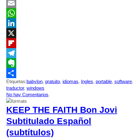
Mastodon
Email
WhatsApp
LinkedIn
X
Flipboard
Telegram
Evernote
Etiquetas:
babylon
,
gratuito
,
idiomas
,
Ingles
,
portable
,
software
,
Compartir
traductor
,
windows
No hay Comentarios
.
KEEP THE FAITH Bon Jovi
Subtitulado Español
(subtítulos)