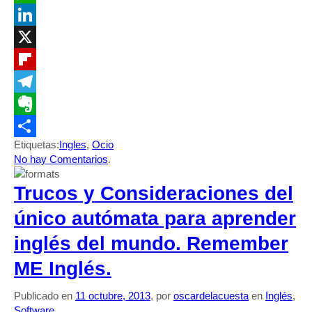
WhatsApp
LinkedIn
X
Flipboard
Telegram
Evernote
Etiquetas:
Ingles
,
Ocio
Compartir
No hay Comentarios
.
Trucos y Consideraciones del
único autómata para aprender
inglés del mundo. Remember
ME Inglés.
Publicado en
11 octubre, 2013
, por
oscardelacuesta
en
Inglés
,
Software
.