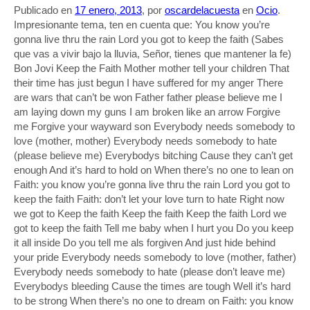
Publicado en
17 enero, 2013
, por
oscardelacuesta
en
Ocio
.
Impresionante tema, ten en cuenta que: You know you’re
gonna live thru the rain Lord you got to keep the faith (Sabes
que vas a vivir bajo la lluvia, Señor, tienes que mantener la fe)
Bon Jovi Keep the Faith Mother mother tell your children That
their time has just begun I have suffered for my anger There
are wars that can’t be won Father father please believe me I
am laying down my guns I am broken like an arrow Forgive
me Forgive your wayward son Everybody needs somebody to
love (mother, mother) Everybody needs somebody to hate
(please believe me) Everybodys bitching Cause they can’t get
enough And it’s hard to hold on When there’s no one to lean on
Faith: you know you’re gonna live thru the rain Lord you got to
keep the faith Faith: don’t let your love turn to hate Right now
we got to Keep the faith Keep the faith Keep the faith Lord we
got to keep the faith Tell me baby when I hurt you Do you keep
it all inside Do you tell me als forgiven And just hide behind
your pride Everybody needs somebody to love (mother, father)
Everybody needs somebody to hate (please don’t leave me)
Everybodys bleeding Cause the times are tough Well it’s hard
to be strong When there’s no one to dream on Faith: you know