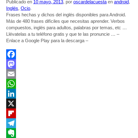
Publicado en
10 mayo, 2013
, por
oscardelacuesta
en
android
,
Inglés
,
Ocio
.
Frases hechas y dichos del inglés disponibles para Android.
Más de 480 frases difíciles que necesitas aprender. Verbos
compuestos, inglés para adultos, palabras por temas, etc …
Llévatelas a tu teléfono gratis y que te las pronuncie … –
Enlace a Google Play para la descarga –
Facebook
Mastodon
Email
WhatsApp
LinkedIn
X
Flipboard
Telegram