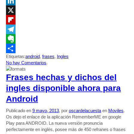
WhatsApp
LinkedIn
X
Flipboard
Telegram
Evernote
Etiquetas:
android
,
frases
,
Ingles
Compartir
No hay Comentarios
.
Frases hechas y dichos del
ingles disponible ahora para
Android
Publicado en
9 mayo, 2013
, por
oscardelacuesta
en
Moviles
.
Os dejo el enlace de la aplicación RememberME en google
Play para ANDROID. La nueva versión pronuncia
perfectamente en inglés, posee más de 450 refranes o frases