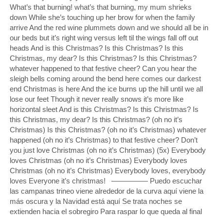
What’s that burning! what’s that burning, my mum shrieks
down While she’s touching up her brow for when the family
arrive And the red wine plummets down and we should all be in
our beds but it’s right wing versus left til the wings fall off out
heads And is this Christmas? Is this Christmas? Is this
Christmas, my dear? Is this Christmas? Is this Christmas?
whatever happened to that festive cheer? Can you hear the
sleigh bells coming around the bend here comes our darkest
end Christmas is here And the ice burns up the hill until we all
lose our feet Though it never really snows it’s more like
horizontal sleet And is this Christmas? Is this Christmas? Is
this Christmas, my dear? Is this Christmas? (oh no it’s
Christmas) Is this Christmas? (oh no it’s Christmas) whatever
happened (oh no it’s Christmas) to that festive cheer? Don’t
you just love Christmas (oh no it’s Christmas) (5x) Everybody
loves Christmas (oh no it’s Christmas) Everybody loves
Christmas (oh no it’s Christmas) Everybody loves, everybody
loves Everyone it’s christmas! ————— Puedo escuchar
las campanas trineo viene alrededor de la curva aquí viene la
más oscura y la Navidad está aquí Se trata noches se
extienden hacia el sobregiro Para raspar lo que queda al final