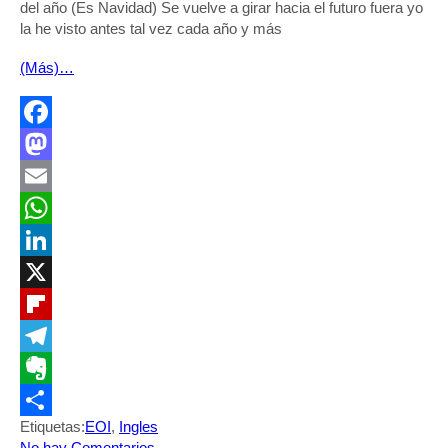
del año (Es Navidad) Se vuelve a girar hacia el futuro fuera yo
la he visto antes tal vez cada año y más
(Más)…
Facebook
Mastodon
Email
WhatsApp
LinkedIn
X
Flipboard
Telegram
Evernote
Etiquetas:
EOI
,
Ingles
Compartir
No hay Comentarios
.