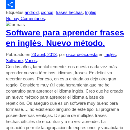
Evernote
Etiquetas:
android
,
dichos
,
frases hechas
,
Ingles
Compartir
No hay Comentarios
.
Software para aprender frases
en inglés. Nuevo método.
Publicado en
23 abril, 2013
, por
oscardelacuesta
en
Inglés
,
Software
,
Varios
.
Con los años, lamentablemente nos cuesta cada vez más
aprender nuevos términos, idiomas, frases. En definitiva
recordar cosas. Por eso, en esta entrada os dejo otro gran
regalo. Considero muy útil esta herramienta que me he
construido para aprender el idioma inglés. Creo que he creado
un nuevo método para aprender el idioma a base de
repetición. Os aseguro que es un software muy bueno para
formarse…, no existiendo ninguno de este tipo. El programa
posee diversas ventajas. Dispone de múltiples frases
hechas difíciles de encontrar y a su vez aprender. La
aplicación permite la agrupación de expresiones y vocabulario