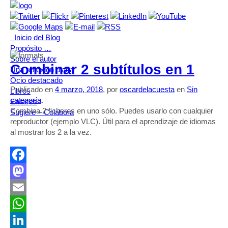
Inicio del Blog
Propósito …
Sobre el autor
Combinar 2 subtítulos en 1
Una reflexión diaria
Ocio destacado
Publicado en
4 marzo, 2018
, por
oscardelacuesta
en
Sin
Libros
categoría
.
Enlaces
Combina 2 ficheros en uno sólo. Puedes usarlo con cualquier
Sugiere – Colabora
reproductor (ejemplo VLC). Útil para el aprendizaje de idiomas
al mostrar los 2 a la vez.
Facebook
Mastodon
Email
WhatsApp