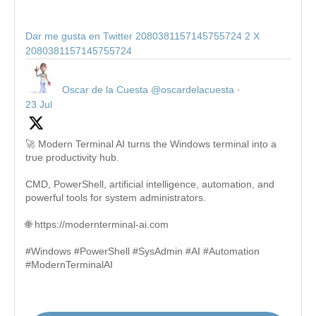
Dar me gusta en Twitter 2080381157145755724
2
X
2080381157145755724
Oscar de la Cuesta
@oscardelacuesta
·
23 Jul
🚀 Modern Terminal AI turns the Windows terminal into a
true productivity hub.
CMD, PowerShell, artificial intelligence, automation, and
powerful tools for system administrators.
🌐 https://modernterminal-ai.com
#Windows #PowerShell #SysAdmin #AI #Automation
#ModernTerminalAI