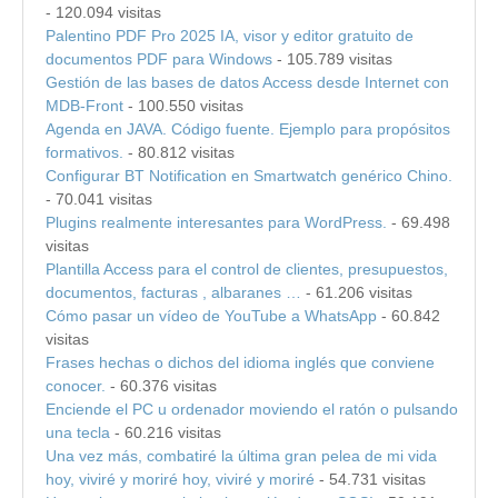
- 120.094 visitas
Palentino PDF Pro 2025 IA, visor y editor gratuito de
documentos PDF para Windows
- 105.789 visitas
Gestión de las bases de datos Access desde Internet con
MDB-Front
- 100.550 visitas
Agenda en JAVA. Código fuente. Ejemplo para propósitos
formativos.
- 80.812 visitas
Configurar BT Notification en Smartwatch genérico Chino.
- 70.041 visitas
Plugins realmente interesantes para WordPress.
- 69.498
visitas
Plantilla Access para el control de clientes, presupuestos,
documentos, facturas , albaranes …
- 61.206 visitas
Cómo pasar un vídeo de YouTube a WhatsApp
- 60.842
visitas
Frases hechas o dichos del idioma inglés que conviene
conocer.
- 60.376 visitas
Enciende el PC u ordenador moviendo el ratón o pulsando
una tecla
- 60.216 visitas
Una vez más, combatiré la última gran pelea de mi vida
hoy, viviré y moriré hoy, viviré y moriré
- 54.731 visitas