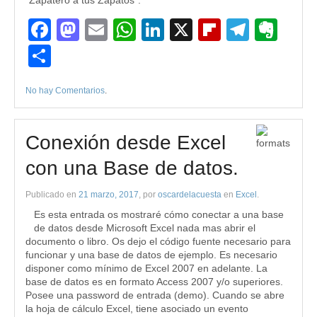
“Zapatero a tus Zapatos”.
Facebook
Mastodon
Email
WhatsApp
LinkedIn
X
Flipboard
Teleg
Eve
Compartir
No hay Comentarios
.
Conexión desde Excel
con una Base de datos.
Publicado en
21 marzo, 2017
, por
oscardelacuesta
en
Excel
.
Es esta entrada os mostraré cómo conectar a una base
de datos desde Microsoft Excel nada mas abrir el
documento o libro. Os dejo el código fuente necesario para
funcionar y una base de datos de ejemplo. Es necesario
disponer como mínimo de Excel 2007 en adelante. La
base de datos es en formato Access 2007 y/o superiores.
Posee una password de entrada (demo). Cuando se abre
la hoja de cálculo Excel, tiene asociado un evento