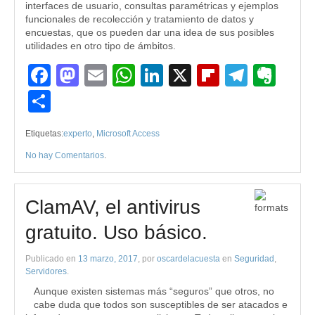
interfaces de usuario, consultas paramétricas y ejemplos
funcionales de recolección y tratamiento de datos y
encuestas, que os pueden dar una idea de sus posibles
utilidades en otro tipo de ámbitos.
Facebook
Mastodon
Email
WhatsApp
LinkedIn
X
Flipboard
Teleg
Eve
Compartir
Etiquetas:
experto
,
Microsoft Access
No hay Comentarios
.
ClamAV, el antivirus
gratuito. Uso básico.
Publicado en
13 marzo, 2017
, por
oscardelacuesta
en
Seguridad
,
Servidores
.
Aunque existen sistemas más “seguros” que otros, no
cabe duda que todos son susceptibles de ser atacados e