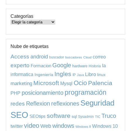
Categorías
Categorías
Nube de etiquetas
Access
android
correo
buscador
buscadores
Cloud
experto
Google
Ia
Formacion
hardware
Historia
Ingles
informatica
Libro
Ingeniería
linux
IP
Java
Ocio
Microsoft
Palencia
marketing
Mysql
programación
posicionamiento
PHP
Seguridad
redes
Reflexion
reflexiones
SEO
software
Truco
SEOtips
sql
Sysadmin
TIC
video
windows
Web
Windows 10
twitter
Windows 8