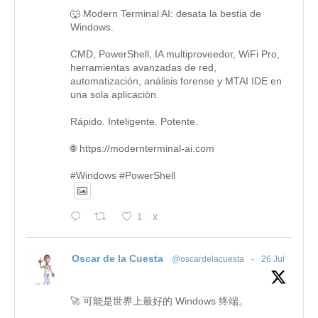
🐺 Modern Terminal AI: desata la bestia de
Windows.
CMD, PowerShell, IA multiproveedor, WiFi Pro,
herramientas avanzadas de red,
automatización, análisis forense y MTAI IDE en
una sola aplicación.
Rápido. Inteligente. Potente.
🌐 https://modernterminal-ai.com
#Windows #PowerShell
1
X
Oscar de la Cuesta
@oscardelacuesta
·
26 Jul
🚀 可能是世界上最好的 Windows 终端。