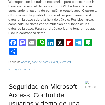
Workopen con las rutinas necesarias para conectar con la
base sin necesidad de realizar un DSN. Podría aplicarse
cambiando la cadena de conexión a otras bases. Gracias a
ello, tenemos la posibilidad de realizar procesamiento de
datos en la base sobre la hoja de cálculo. Posibles tareas
como calcular datos con formulación en función de los
datos de la base. Para ver el código fuente tendremos que
usar la contraseña demo.
Facebook
Mastodon
Email
WhatsApp
LinkedIn
X
Flipboard
Teleg
Eve
Compartir
Etiquetas:
Access
,
base de datos
,
excel
,
Microsoft
No hay Comentarios
.
Seguridad en Microsoft
Access. Control de
usuarios y demo de una