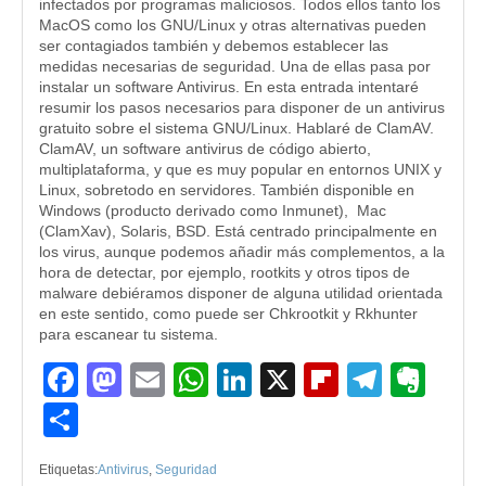
infectados por programas maliciosos. Todos ellos tanto los
MacOS como los GNU/Linux y otras alternativas pueden
ser contagiados también y debemos establecer las
medidas necesarias de seguridad. Una de ellas pasa por
instalar un software Antivirus. En esta entrada intentaré
resumir los pasos necesarios para disponer de un antivirus
gratuito sobre el sistema GNU/Linux. Hablaré de ClamAV.
ClamAV, un software antivirus de código abierto,
multiplataforma, y que es muy popular en entornos UNIX y
Linux, sobretodo en servidores. También disponible en
Windows (producto derivado como Inmunet), Mac
(ClamXav), Solaris, BSD. Está centrado principalmente en
los virus, aunque podemos añadir más complementos, a la
hora de detectar, por ejemplo, rootkits y otros tipos de
malware debiéramos disponer de alguna utilidad orientada
en este sentido, como puede ser Chkrootkit y Rkhunter
para escanear tu sistema.
Facebook
Mastodon
Email
WhatsApp
LinkedIn
X
Flipboard
Teleg
Eve
Compartir
Etiquetas:
Antivirus
,
Seguridad