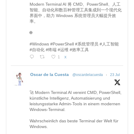
Modern Terminal AI 将 CMD、PowerShell、人工
智能、自动化和数百种管理工具集成到一个现代化
界面中，助力 Windows 系统管理员大幅提升效
率。
🌐
#Windows #PowerShell #系统管理员 #人工智能
#自动化 #终端 #运维 #效率工具
1
X
Oscar de la Cuesta
@oscardelacuesta
·
23 Jul
🚀 Modern Terminal AI vereint CMD, PowerShell,
künstliche Intelligenz, Automatisierung und
leistungsstarke Admin-Tools in einem modernen
Windows-Terminal.
Wahrscheinlich das beste Terminal der Welt für
Windows.