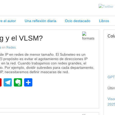
e el autor
Una reflexión diaria
Ocio destacado
Libros
Col
ng y el VLSM?
a
en
Redes
.
 o de IP en redes de menor tamaño. El Subneteo es un
El propósito es evitar el agotamiento de direcciones IP
en la red. Cuando trabajamos con redes grandes, el
o. Por ejemplo, dividir subredes para cada departamento.
IP, necesitaremos definir mascaras de red.
GPT 
pp
edIn
Flipboard
Telegram
Evernote
Compartir
Últi
Viso
2025