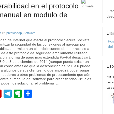
erabilidad en el protocolo
Grac
 manual en modulo de
desc
a
en
prestashop
,
Software
.
Últi
dad de Internet que afecta al protocolo Secure Sockets
Pos
antizar la seguridad de las conexiones al navegar por
del
abilidad permite a un ciberdelincuente obtener acceso a
 de este protocolo de seguridad ampliamente utilizado
La plataforma de pago mas extendida PayPal desactivará
.0 el 3 de diciembre de 2014 (aunque pueda existir un
on conscientes de que la desconexión de SSL 3.0 puede
Esp
a algunos de sus clientes, lo que impedirá poder pagar
vendedores u otros problemas de procesamiento que aún
"En u
uentra el módulo del software para crear tiendas virtuales
crecer
 podemos solucionar el problema …
para 
pp
edIn
Flipboard
Telegram
Evernote
Compartir