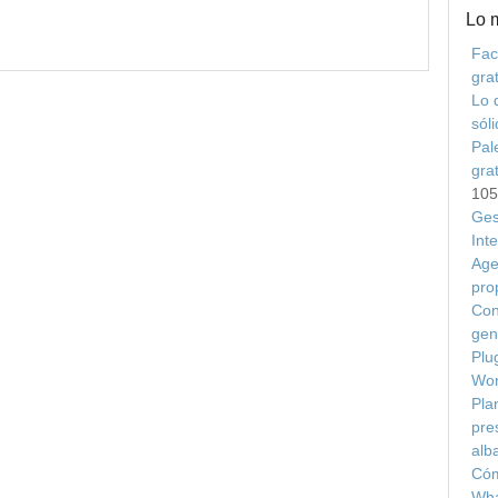
Lo 
Fac
grat
Lo 
sól
Pal
gra
105
Ges
Int
Age
pro
Con
gen
Plu
Wor
Plan
pre
alb
Cóm
Wha