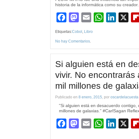
historia de la informática como su creador.
Facebook
Mastodon
Email
WhatsA
Link
X
Etiquetas:
Cobol
,
Libro
No hay Comentarios
.
Si alguien está en de
vivir. No encontrarás
mil millones de galaxi
Publicado en
8 enero, 2015
, por
oscardelacuesta
“Si alguien está en desacuerdo contigo, d
millones de galaxias.” #CarlSagan Reflex
Facebook
Mastodon
Email
WhatsA
Link
X