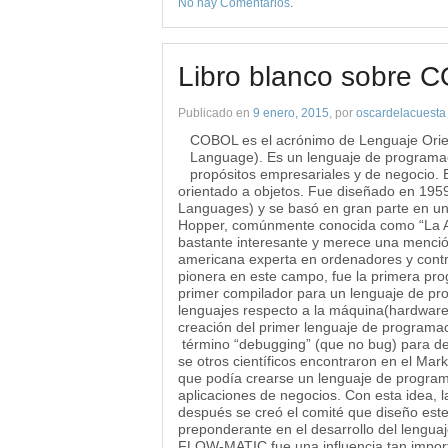
No hay Comentarios
.
Libro blanco sobre 
Publicado en
9 enero, 2015
, por
oscardelacuesta
COBOL es el acrónimo de Lenguaje Orie
Language). Es un lenguaje de programa
propósitos empresariales y de negocio. 
orientado a objetos. Fue diseñado en 19
Languages) y se basó en gran parte en un
Hopper, comúnmente conocida como “La A
bastante interesante y merece una mención
americana experta en ordenadores y contr
pionera en este campo, fue la primera pr
primer compilador para un lenguaje de pro
lenguajes respecto a la máquina(hardware)
creación del primer lenguaje de programació
término “debugging” (que no bug) para dete
se otros científicos encontraron en el Ma
que podía crearse un lenguaje de program
aplicaciones de negocios. Con esta idea, 
después se creó el comité que diseño est
preponderante en el desarrollo del lenguaje
FLOW-MATIC fue una influencia tan impor