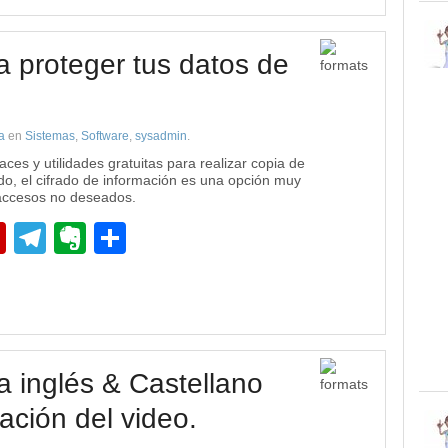
a proteger tus datos de
a
en
Sistemas
,
Software
,
sysadmin
.
ces y utilidades gratuitas para realizar copia de
do, el cifrado de información es una opción muy
 accesos no deseados.
pp
edIn
Flipboard
Telegram
Evernote
Compartir
ra inglés & Castellano
tación del video.