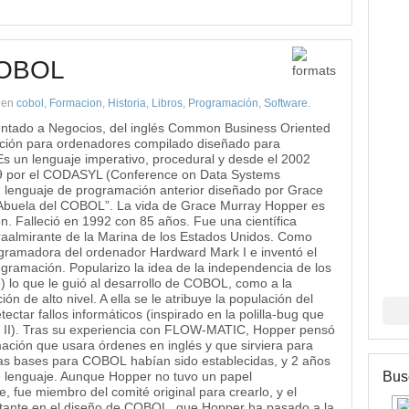
COBOL
en
cobol
,
Formacion
,
Historia
,
Libros
,
Programación
,
Software
.
ntado a Negocios, del inglés Common Business Oriented
ción para ordenadores compilado diseñado para
Es un lenguaje imperativo, procedural y desde el 2002
59 por el CODASYL (Conference on Data Systems
 lenguaje de programación anterior diseñado por Grace
buela del COBOL”. La vida de Grace Murray Hopper es
. Falleció en 1992 con 85 años. Fue una científica
aalmirante de la Marina de los Estados Unidos. Como
ogramadora del ordenador Hardward Mark I e inventó el
gramación. Popularizo la idea de la independencia de los
 lo que le guió al desarrollo de COBOL, como a la
n de alto nivel. A ella se le atribuye la populación del
ctar fallos informáticos (inspirado en la polilla-bug que
rk II). Tras su experiencia con FLOW-MATIC, Hopper pensó
ación que usara órdenes en inglés y que sirviera para
las bases para COBOL habían sido establecidas, y 2 años
Busc
e lenguaje. Aunque Hopper no tuvo un papel
, fue miembro del comité original para crearlo, y el
tante en el diseño de COBOL, que Hopper ha pasado a la