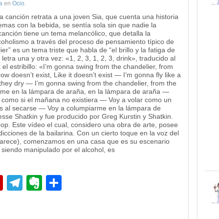
a
en
Ocio
.
 canción retrata a una joven Sia, que cuenta una historia
blemas con la bebida, se sentía sola sin que nadie la
canción tiene un tema melancólico, que detalla la
lcoholismo a través del proceso de pensamiento típico de
er” es un tema triste que habla de “el brillo y la fatiga de
letra una y otra vez: «1, 2, 3, 1, 2, 3, drink», traducido al
 el estribillo: «I’m gonna swing from the chandelier, from
w doesn’t exist, Like it doesn’t exist — I’m gonna fly like a
 they dry — I’m gonna swing from the chandelier, from the
rme en la lámpara de araña, en la lámpara de araña —
a, como si el mañana no existiera — Voy a volar como un
as al secarse — Voy a columpiarme en la lámpara de
Jesse Shatkin y fue producido por Greg Kurstin y Shatkin.
op. Este vídeo el cual, considero una obra de arte, posee
cciones de la bailarina. Con un cierto toque en la voz del
 parece), comenzamos en una casa que es su escenario
u siendo manipulado por el alcohol, es
pp
edIn
Flipboard
Telegram
Evernote
Compartir