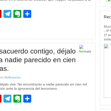
pp
edIn
Flipboard
Telegram
Evernote
Compartir
Rec
Much
- 4ª
1ª e
sist
sacuerdo contigo, déjalo
 a nadie parecido en cien
as.
en
Reflexiones
.
éjalo vivir. No encontrarás a nadie parecido en cien mil
ión ante la ignorancia del terrorismo.
pp
edIn
Flipboard
Telegram
Evernote
Compartir