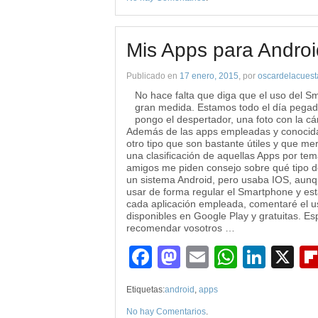
Mis Apps para Androi
Publicado en
17 enero, 2015
, por
oscardelacuest
No hace falta que diga que el uso del 
gran medida. Estamos todo el día pegad
pongo el despertador, una foto con la cá
Además de las apps empleadas y conocidas
otro tipo que son bastante útiles y que m
una clasificación de aquellas Apps por t
amigos me piden consejo sobre qué tipo de
un sistema Android, pero usaba IOS, aunq
usar de forma regular el Smartphone y est
cada aplicación empleada, comentaré el us
disponibles en Google Play y gratuitas. Es
recomendar vosotros …
Facebook
Mastodon
Email
WhatsA
Link
X
Etiquetas:
android
,
apps
No hay Comentarios
.