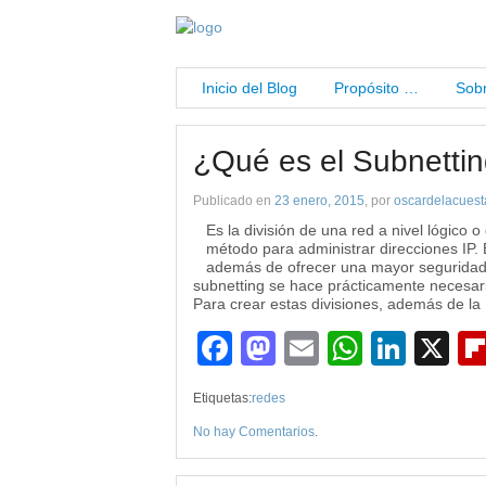
Inicio del Blog
Propósito …
Sobr
¿Qué es el Subnetti
Publicado en
23 enero, 2015
, por
oscardelacuest
Es la división de una red a nivel lógico
método para administrar direcciones IP. 
además de ofrecer una mayor seguridad 
subnetting se hace prácticamente necesari
Para crear estas divisiones, además de la 
Facebook
Mastodon
Email
WhatsA
Link
X
Etiquetas:
redes
No hay Comentarios
.