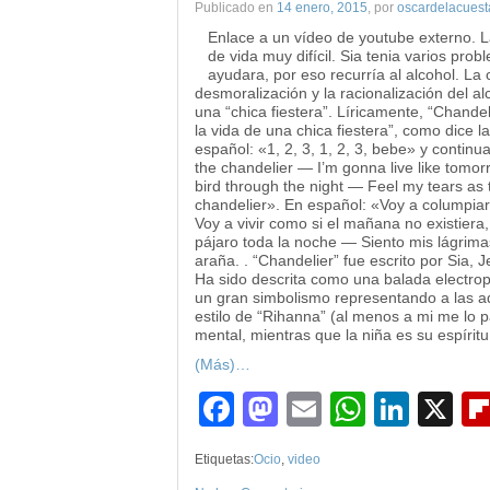
Publicado en
14 enero, 2015
, por
oscardelacuest
Enlace a un vídeo de youtube externo. La
de vida muy difícil. Sia tenia varios pro
ayudara, por eso recurría al alcohol. La 
desmoralización y la racionalización del a
una “chica fiestera”. Líricamente, “Chandeli
la vida de una chica fiestera”, como dice la 
español: «1, 2, 3, 1, 2, 3, bebe» y continua
the chandelier — I’m gonna live like tomorro
bird through the night — Feel my tears as
chandelier». En español: «Voy a columpia
Voy a vivir como si el mañana no existier
pájaro toda la noche — Siento mis lágrim
araña. . “Chandelier” fue escrito por Sia, 
Ha sido descrita como una balada electrop
un gran simbolismo representando a las adi
estilo de “Rihanna” (al menos a mi me lo
mental, mientras que la niña es su espírit
(Más)…
Facebook
Mastodon
Email
WhatsA
Link
X
Etiquetas:
Ocio
,
video