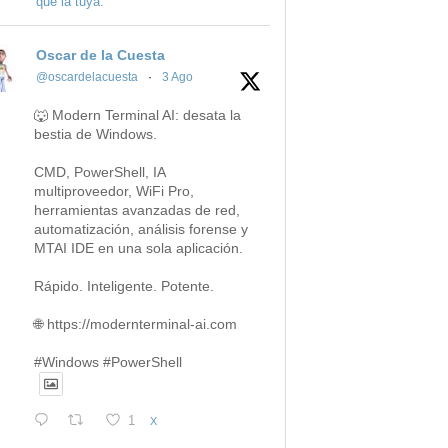
que la tuya.
Oscar de la Cuesta
@oscardelacuesta
·
3 Ago
🐺 Modern Terminal AI: desata la
bestia de Windows.
CMD, PowerShell, IA
multiproveedor, WiFi Pro,
herramientas avanzadas de red,
automatización, análisis forense y
MTAI IDE en una sola aplicación.
Rápido. Inteligente. Potente.
🌐 https://modernterminal-ai.com
#Windows #PowerShell
1
X