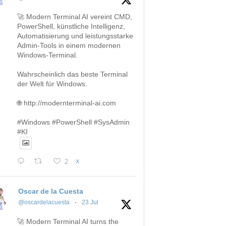
🚀 Modern Terminal AI vereint CMD,
PowerShell, künstliche Intelligenz,
Automatisierung und leistungsstarke
Admin-Tools in einem modernen
Windows-Terminal.
Wahrscheinlich das beste Terminal
der Welt für Windows.
🌐 http://modernterminal-ai.com
#Windows #PowerShell #SysAdmin
#KI
2
X
Oscar de la Cuesta
@oscardelacuesta
·
23 Jul
🚀 Modern Terminal AI turns the