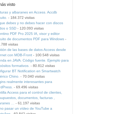
más visto
turas y albaranes en Access. Accdb
uito.
- 184.372 visitas
que debes y no debes hacer con discos
idos o SSD
- 120.093 visitas
entino PDF Pro 2025 IA, visor y editor
tuito de documentos PDF para Windows
-
.788 visitas
tión de las bases de datos Access desde
ernet con MDB-Front
- 100.548 visitas
nda en JAVA. Código fuente. Ejemplo para
pósitos formativos.
- 80.812 visitas
figurar BT Notification en Smartwatch
érico Chino.
- 70.040 visitas
gins realmente interesantes para
dPress.
- 69.496 visitas
tilla Access para el control de clientes,
supuestos, documentos, facturas ,
aranes …
- 61.197 visitas
o pasar un vídeo de YouTube a
tsApp
- 60.842 visitas