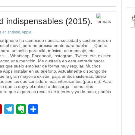
d indispensables (2015).
a
en
android
,
Apple
.
Smartphone ha cambiado nuestra sociedad y costumbres en
os al móvil, pero no precisamente para hablar … Que si
mara, un selfie para allá, música, un mensaje, etc …
 … Whatsapp, Facebook, Instagram, Twitter, etc, existen
erecen una mención. Me gustaría en esta entrada hacer
emas que suelo emplear de forma muy regular. Muchos
 Apps instalar en su teléfono. Actualmente dispongo de
ue la gran mayoría existen para ambos sistemas. Suelo
as son las que considero más interesantes (para mi). Para
o que la doy y el enlace a descarga. Todas ellas
pero que alguna os resulte de interés y ya de paso, podéis
pp
edIn
Flipboard
Telegram
Evernote
Compartir