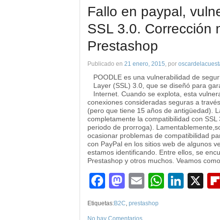
Fallo en paypal, vuln
SSL 3.0. Corrección
Prestashop
Publicado en
21 enero, 2015
, por
oscardelacuest
POODLE es una vulnerabilidad de seguri
Layer (SSL) 3.0, que se diseñó para gar
Internet. Cuando se explota, esta vulner
conexiones consideradas seguras a través
(pero que tiene 15 años de antigüedad). 
completamente la compatibilidad con SSL 3
periodo de prorroga). Lamentablemente,s
ocasionar problemas de compatibilidad par
con PayPal en los sitios web de algunos 
estamos identificando. Entre ellos, se enc
Prestashop y otros muchos. Veamos como
Facebook
Mastodon
Email
WhatsA
Link
X
Etiquetas:
B2C
,
prestashop
No hay Comentarios
.