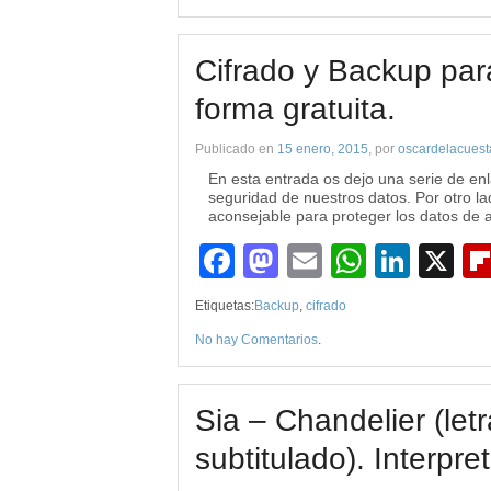
Cifrado y Backup par
forma gratuita.
Publicado en
15 enero, 2015
, por
oscardelacuest
En esta entrada os dejo una serie de enla
seguridad de nuestros datos. Por otro la
aconsejable para proteger los datos de
Facebook
Mastodon
Email
WhatsA
Link
X
Etiquetas:
Backup
,
cifrado
No hay Comentarios
.
Sia – Chandelier (let
subtitulado). Interpre