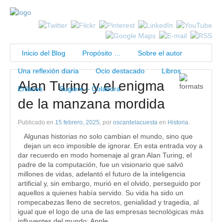
Inicio del Blog
Propósito …
Sobre el autor
Una reflexión diaria
Ocio destacado
Libros
Alan Turing y el enigma
Enlaces
Sugiere – Colabora
de la manzana mordida
Publicado en
15 febrero, 2025
, por
oscardelacuesta
en
Historia
.
Algunas historias no solo cambian el mundo, sino que
dejan un eco imposible de ignorar. En esta entrada voy a
dar recuerdo en modo homenaje al gran Alan Turing, el
padre de la computación, fue un visionario que salvó
millones de vidas, adelantó el futuro de la inteligencia
artificial y, sin embargo, murió en el olvido, perseguido por
aquellos a quienes había servido. Su vida ha sido un
rompecabezas lleno de secretos, genialidad y tragedia, al
igual que el logo de una de las empresas tecnológicas más
influyentes del mundo: Apple.