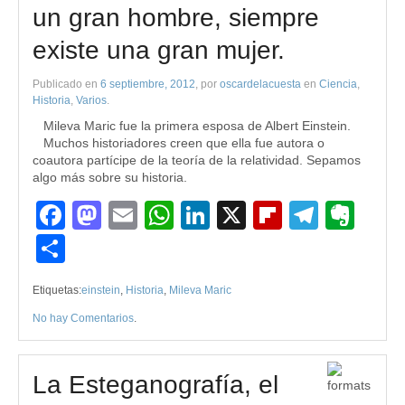
un gran hombre, siempre
existe una gran mujer.
Publicado en
6 septiembre, 2012
, por
oscardelacuesta
en
Ciencia
,
Historia
,
Varios
.
Mileva Maric fue la primera esposa de Albert Einstein.
Muchos historiadores creen que ella fue autora o
coautora partícipe de la teoría de la relatividad. Sepamos
algo más sobre su historia.
Facebook
Mastodon
Email
WhatsApp
LinkedIn
X
Flipboard
Teleg
Eve
Compartir
Etiquetas:
einstein
,
Historia
,
Mileva Maric
No hay Comentarios
.
La Esteganografía, el