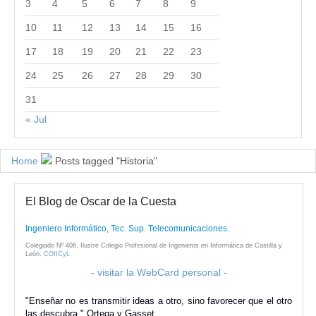
3
4
5
6
7
8
9
10
11
12
13
14
15
16
17
18
19
20
21
22
23
24
25
26
27
28
29
30
31
« Jul
Home
Posts tagged "Historia"
El Blog de Oscar de la Cuesta
Ingeniero Informático, Tec. Sup. Telecomunicaciones.
Colegiado Nº 406, Ilustre Colegio Profesional de Ingenieros en Informática de Castilla y
León.
COIICyL
- visitar la WebCard personal -
"Enseñar no es transmitir ideas a otro, sino favorecer que el otro
las descubra." Ortega y Gasset.