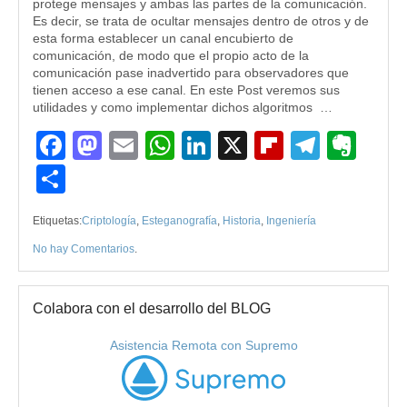
protege mensajes y ambas las partes de la comunicación.
Es decir, se trata de ocultar mensajes dentro de otros y de
esta forma establecer un canal encubierto de
comunicación, de modo que el propio acto de la
comunicación pase inadvertido para observadores que
tienen acceso a ese canal. En este Post veremos sus
utilidades y como implementar dichos algoritmos …
Facebook
Mastodon
Email
WhatsApp
LinkedIn
X
Flipboard
Teleg
Eve
Compartir
Etiquetas:
Criptología
,
Esteganografía
,
Historia
,
Ingeniería
No hay Comentarios
.
Colabora con el desarrollo del BLOG
Asistencia Remota con Supremo