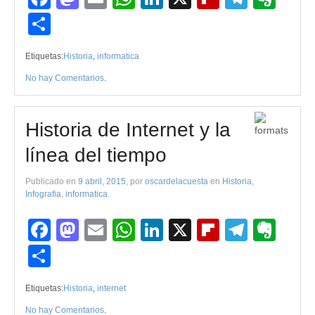
Compartir
Etiquetas:
Historia
,
informatica
No hay Comentarios
.
Historia de Internet y la
línea del tiempo
Publicado en
9 abril, 2015
, por
oscardelacuesta
en
Historia
,
Infografia
,
informatica
.
Facebook
Mastodon
Email
WhatsApp
LinkedIn
X
Flipboard
Teleg
Eve
Compartir
Etiquetas:
Historia
,
internet
No hay Comentarios
.