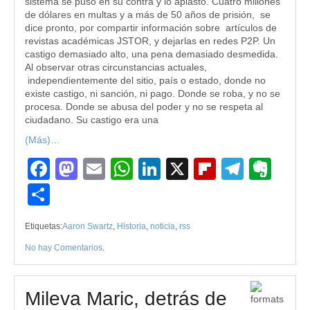
sistema se puso en su contra y lo aplastó. Cuatro millones
de dólares en multas y a más de 50 años de prisión, se
dice pronto, por compartir información sobre artículos de
revistas académicas JSTOR, y dejarlas en redes P2P. Un
castigo demasiado alto, una pena demasiado desmedida.
Al observar otras circunstancias actuales,
independientemente del sitio, país o estado, donde no
existe castigo, ni sanción, ni pago. Donde se roba, y no se
procesa. Donde se abusa del poder y no se respeta al
ciudadano. Su castigo era una
(Más)…
Facebook
Mastodon
Email
WhatsApp
LinkedIn
X
Flipboard
Teleg
Eve
Compartir
Etiquetas:
Aaron Swartz
,
Historia
,
noticia
,
rss
No hay Comentarios
.
Mileva Maric, detrás de