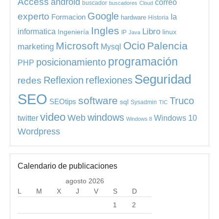
Access
android
correo
buscador
buscadores
Cloud
experto
Google
Ia
Formacion
hardware
Historia
Ingles
informatica
Libro
Ingeniería
linux
IP
Java
Ocio
Microsoft
Palencia
marketing
Mysql
programación
posicionamiento
PHP
Seguridad
redes
Reflexion
reflexiones
SEO
software
Truco
SEOtips
sql
Sysadmin
TIC
video
windows
Web
Windows 10
twitter
Windows 8
Wordpress
Calendario de publicaciones
agosto 2026
L
M
X
J
V
S
D
1
2