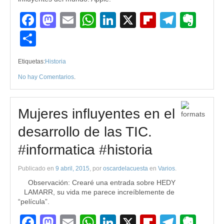
Facebook
Mastodon
Email
WhatsApp
LinkedIn
X
Flipboard
Teleg
Eve
Compartir
Etiquetas:
Historia
No hay Comentarios
.
Mujeres influyentes en el
desarrollo de las TIC.
#informatica #historia
Publicado en
9 abril, 2015
, por
oscardelacuesta
en
Varios
.
Observación: Crearé una entrada sobre HEDY
LAMARR, su vida me parece increíblemente de
“película”.
Facebook
Mastodon
Email
WhatsApp
LinkedIn
X
Flipboard
Teleg
Eve