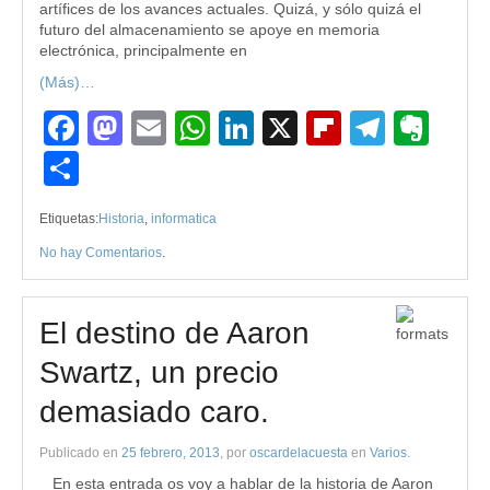
artífices de los avances actuales. Quizá, y sólo quizá el
futuro del almacenamiento se apoye en memoria
electrónica, principalmente en
(Más)…
Facebook
Mastodon
Email
WhatsApp
LinkedIn
X
Flipboard
Teleg
Eve
Compartir
Etiquetas:
Historia
,
informatica
No hay Comentarios
.
El destino de Aaron
Swartz, un precio
demasiado caro.
Publicado en
25 febrero, 2013
, por
oscardelacuesta
en
Varios
.
En esta entrada os voy a hablar de la historia de Aaron