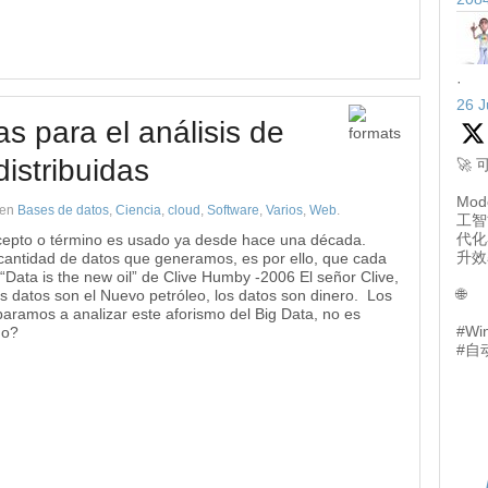
·
26 J
s para el análisis de
distribuidas
🚀
Mod
en
Bases de datos
,
Ciencia
,
cloud
,
Software
,
Varios
,
Web
.
工智
代化
cepto o término es usado ya desde hace una década.
升效
antidad de datos que generamos, es por ello, que cada
ata is the new oil” de Clive Humby -2006 El señor Clive,
🌐
 datos son el Nuevo petróleo, los datos son dinero. Los
paramos a analizar este aforismo del Big Data, no es
#Wi
no?
#自