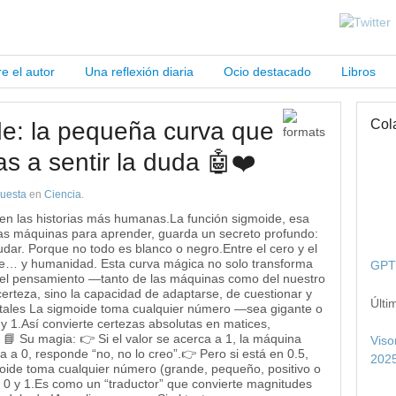
e el autor
Una reflexión diaria
Ocio destacado
Libros
Col
de: la pequeña curva que
s a sentir la duda 🤖❤️
uesta
en
Ciencia
.
en las historias más humanas.La función sigmoide, esa
las máquinas para aprender, guarda un secreto profundo:
 dudar. Porque no todo es blanco o negro.Entre el cero y el
aje… y humanidad. Esta curva mágica no solo transforma
GPT 
del pensamiento —tanto de las máquinas como del nuestro
erteza, sino la capacidad de adaptarse, de cuestionar y
Últi
itales La sigmoide toma cualquier número —sea gigante o
y 1.Así convierte certezas absolutas en matices,
 📘 Su magia: 👉 Si el valor se acerca a 1, la máquina
Viso
a a 0, responde “no, no lo creo”.👉 Pero si está en 0.5,
2025
ide toma cualquier número (grande, pequeño, positivo o
e 0 y 1.Es como un “traductor” que convierte magnitudes