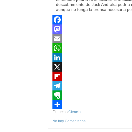
descubrimiento de Jack Andraka podría r
aunque no tenga la prensa necesaria por
Facebook
Mastodon
Email
WhatsApp
LinkedIn
X
Flipboard
Telegram
Evernote
Etiquetas:
Ciencia
Compartir
No hay Comentarios
.