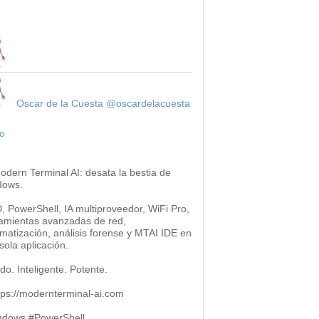
Oscar de la Cuesta
@oscardelacuesta
o
odern Terminal AI: desata la bestia de
dows.
 PowerShell, IA multiproveedor, WiFi Pro,
amientas avanzadas de red,
matización, análisis forense y MTAI IDE en
sola aplicación.
do. Inteligente. Potente.
ttps://modernterminal-ai.com
ndows #PowerShell