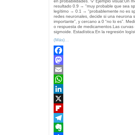
en probabilidades. 💡 Ejemplo visual:Un m
resultado 0.9 → “muy probable que sea spa
legítimo → 0.1 → “probablemente no es spa
redes neuronales, decide si una neurona se 
importante”, y cercano a 0 “no lo es”. Me
o respuesta de medicamentos.Las curvas d
sigmoide. Estadística:En la regresión logís
(Más)…
Facebook
Mastodon
Email
WhatsApp
LinkedIn
X
Flipboard
Telegram