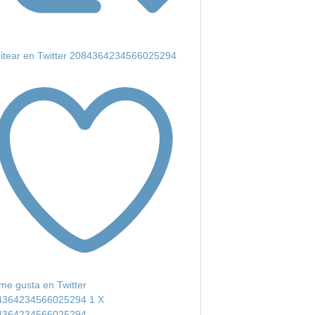
itear en Twitter 2084364234566025294
me gusta en Twitter
4364234566025294
1
X
4364234566025294