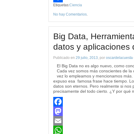
Etiquetas:
Ciencia
Compartir
No hay Comentarios
.
Big Data, Herramienta
datos y aplicaciones 
Publicado en
29 julio, 2013
, por
oscardelacuesta
El Big Data no es algo nuevo, como con
Cada vez somos más conscientes de la c
vez lo empleamos y mencionamos más. “D
expuso esa famosa frase hace tiempo. Los
datos son eternos. Pero realmente si nos 
precisamente del todo cierto. ¿Y por qué 
Facebook
Mastodon
Email