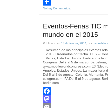
Evernote
No hay Comentarios
.
Compartir
Eventos-Ferias TIC m
mundo en el 2015
Publicado en
18 diciembre, 2014
, por
oscardelac
Resumen de los principales eventos rela
2015. Ordenados por fecha. CES – Consu
Vegas, Estados Unidos. Dedicado a la 
Congress Del 2 al 5 de marzo. Barcelona,
www.mobileworldcongress.com E3 (Electron
Ángeles, Estados Unidos. La mayor feri
Del 5 al 8 de agosto. Colonia, Alemania.
cologne.com IFA Del 5 al 9 de agosto. Berlí
berlin.com
Facebook
Mastodon