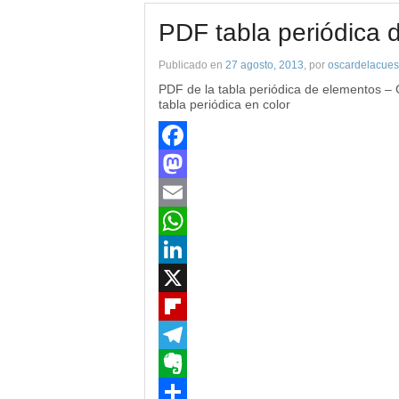
PDF tabla periódica 
Publicado en
27 agosto, 2013
, por
oscardelacues
PDF de la tabla periódica de elementos – 
tabla periódica en color
Facebook
Mastodon
Email
WhatsApp
LinkedIn
X
Flipboard
Telegram
Evernote