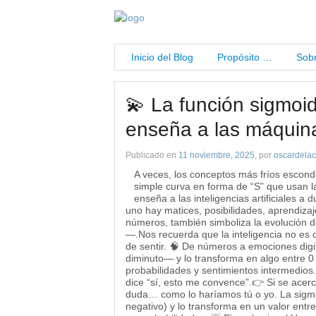
Inicio del Blog
Propósito …
Sobr
💫 La función sigmoi
enseña a las máquina
Publicado en
11 noviembre, 2025
, por
oscardelac
A veces, los conceptos más fríos escond
simple curva en forma de “S” que usan 
enseña a las inteligencias artificiales a
uno hay matices, posibilidades, aprendiz
números, también simboliza la evolución 
—.Nos recuerda que la inteligencia no es c
de sentir. 🧠 De números a emociones dig
diminuto— y lo transforma en algo entre 0 
probabilidades y sentimientos intermedios.
dice “sí, esto me convence”.👉 Si se acerc
duda… como lo haríamos tú o yo. La sigmo
negativo) y lo transforma en un valor entr