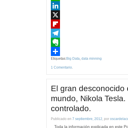
WhatsApp
LinkedIn
X
Flipboard
Telegram
Evernote
Etiquetas:
Big Data
,
data minning
Compartir
1 Comentario
.
El gran desconocido 
mundo, Nikola Tesla.
controlado.
Publicado en
7 septiembre, 2012
, por
oscardelac
Toda la información explicada en este 