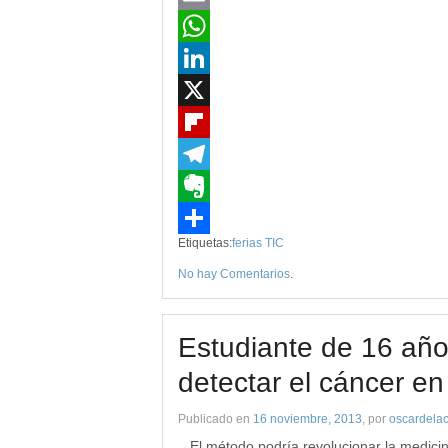
Email
WhatsApp
LinkedIn
X
Flipboard
Telegram
Evernote
Etiquetas:
ferias TIC
Compartir
No hay Comentarios
.
Estudiante de 16 añ
detectar el cáncer en
Publicado en
16 noviembre, 2013
, por
oscardela
El método podría revolucionar la medicina