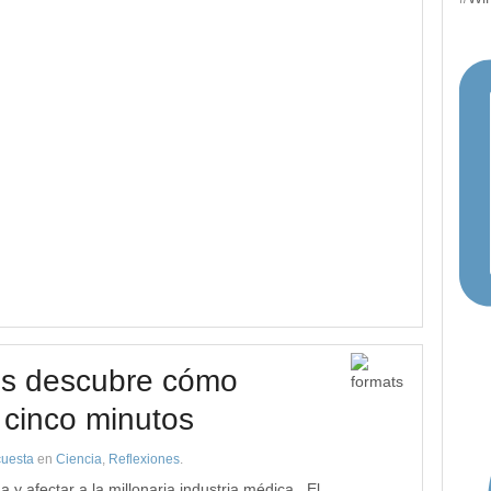
os descubre cómo
 cinco minutos
cuesta
en
Ciencia
,
Reflexiones
.
 y afectar a la millonaria industria médica. El