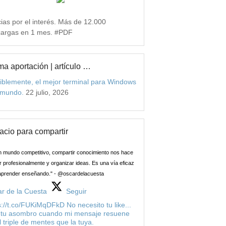
ias por el interés. Más de 12.000
argas en 1 mes. #PDF
ma aportación | artículo …
iblemente, el mejor terminal para Windows
 mundo.
22 julio, 2026
acio para compartir
n mundo competitivo, compartir conocimiento nos hace
 profesionalmente y organizar ideas. Es una vía eficaz
aprender enseñando." - @oscardelacuesta
r de la Cuesta
Seguir
s://t.co/FUKiMqDFkD No necesito tu like...
 tu asombro cuando mi mensaje resuene
l triple de mentes que la tuya.