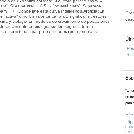
odelo de IA analiza correos: Si el texto parece spam →
m”. Si es neutral → 0.5 → “no está claro”. Si parece
m”. ⚙️ Donde late esta curva Inteligencia Artificial:En
Grac
“activa” o no.Un valor cercano a 1 significa “sí, esto es
desc
dicina y biología:En modelos de crecimiento de poblaciones
e crecimiento en biología suelen seguir la forma
tica, permite estimar probabilidades (por ejemplo, si
Últi
Pos
del
Esp
"En u
crecer
para 
Osca
http
solo
en e