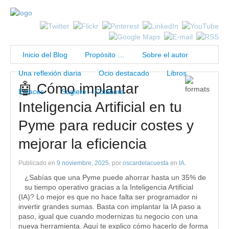
Inicio del Blog
Propósito …
Sobre el autor
Una reflexión diaria
Ocio destacado
Libros
🤖 Cómo implantar
Enlaces
Sugiere – Colabora
Inteligencia Artificial en tu
Pyme para reducir costes y
mejorar la eficiencia
Publicado en
9 noviembre, 2025
, por
oscardelacuesta
en
IA
.
¿Sabías que una Pyme puede ahorrar hasta un 35% de
su tiempo operativo gracias a la Inteligencia Artificial
(IA)? Lo mejor es que no hace falta ser programador ni
invertir grandes sumas. Basta con implantar la IA paso a
paso, igual que cuando modernizas tu negocio con una
nueva herramienta. Aquí te explico cómo hacerlo de forma