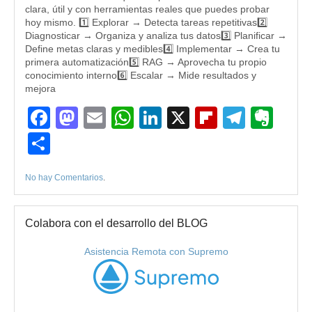
clara, útil y con herramientas reales que puedes probar
hoy mismo. 1️⃣ Explorar → Detecta tareas repetitivas2️⃣
Diagnosticar → Organiza y analiza tus datos3️⃣ Planificar →
Define metas claras y medibles4️⃣ Implementar → Crea tu
primera automatización5️⃣ RAG → Aprovecha tu propio
conocimiento interno6️⃣ Escalar → Mide resultados y
mejora
Facebook
Mastodon
Email
WhatsApp
LinkedIn
X
Flipboard
Teleg
Eve
Compartir
No hay Comentarios
.
Colabora con el desarrollo del BLOG
Asistencia Remota con Supremo