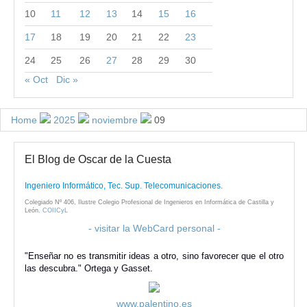
10
11
12
13
14
15
16
17
18
19
20
21
22
23
24
25
26
27
28
29
30
« Oct
Dic »
Home
2025
noviembre
09
El Blog de Oscar de la Cuesta
Ingeniero Informático, Tec. Sup. Telecomunicaciones.
Colegiado Nº 406, Ilustre Colegio Profesional de Ingenieros en Informática de Castilla y
León.
COIICyL
- visitar la WebCard personal -
"Enseñar no es transmitir ideas a otro, sino favorecer que el otro
las descubra." Ortega y Gasset.
www.palentino.es