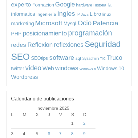
experto
Google
Ia
Formacion
hardware
Historia
Ingles
informatica
Libro
Ingeniería
linux
IP
Java
Ocio
Microsoft
Palencia
marketing
Mysql
programación
posicionamiento
PHP
Seguridad
redes
Reflexion
reflexiones
SEO
software
Truco
SEOtips
sql
Sysadmin
TIC
video
windows
Web
Windows 10
twitter
Windows 8
Wordpress
Calendario de publicaciones
noviembre 2025
L
M
X
J
V
S
D
1
2
3
4
5
6
7
8
9