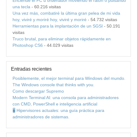
Enciende el PC u ordenador moviendo el ratón o pulsando
una tecla
- 60.216 visitas
Una vez más, combatiré la última gran pelea de mi vida
hoy, viviré y moriré hoy, viviré y moriré
- 54.732 visitas
Herramientas para la implantación de un SGSI
- 50.191
visitas
Truco brutal, para eliminar objetos rápidamente en
Photoshop CS6
- 44.029 visitas
Entradas recientes
Posiblemente, el mejor terminal para Windows del mundo.
The Windows console that thinks with you.
Como descargar Supremo
Modern Terminal AI: una consola para administradores
con CMD, PowerShell e inteligencia artificial
🖥️ Hipervisores actuales: una guía práctica para
administradores de sistemas.