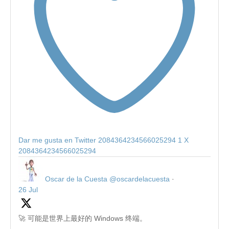
Dar me gusta en Twitter 2084364234566025294
1
X
2084364234566025294
Oscar de la Cuesta
@oscardelacuesta
·
26 Jul
🚀 可能是世界上最好的 Windows 终端。