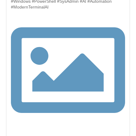
#Windows #PowerShell #SysAdmin #AI #Automation
#ModernTerminalAI