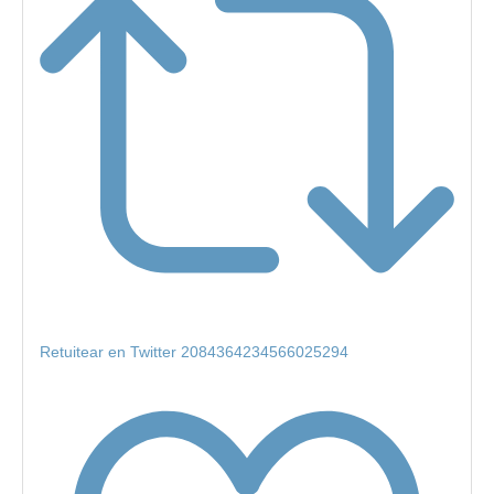
Retuitear en Twitter 2084364234566025294