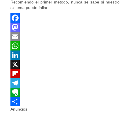
Recomiendo el primer método, nunca se sabe si nuestro
sistema puede fallar.
Facebook
Mastodon
Email
WhatsApp
LinkedIn
X
Flipboard
Telegram
Evernote
Anuncios
Compartir