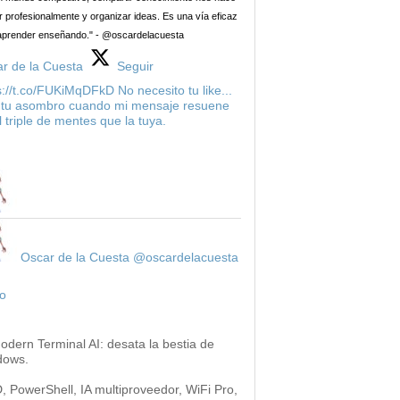
 profesionalmente y organizar ideas. Es una vía eficaz
aprender enseñando." - @oscardelacuesta
r de la Cuesta
Seguir
s://t.co/FUKiMqDFkD No necesito tu like...
 tu asombro cuando mi mensaje resuene
l triple de mentes que la tuya.
Oscar de la Cuesta
@oscardelacuesta
o
odern Terminal AI: desata la bestia de
dows.
 PowerShell, IA multiproveedor, WiFi Pro,