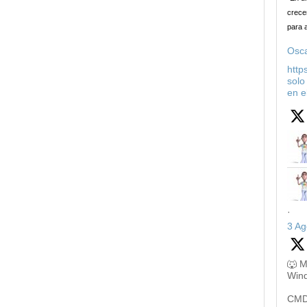
crecer
para 
Osca
http
solo
en e
·
3 Ag
🐺 M
Win
CMD,