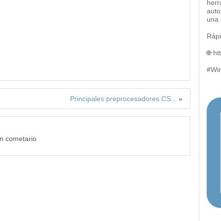
herr
auto
una 
Rápi
🌐 h
#Wi
Principales preprocesadores CS...
»
un cometario