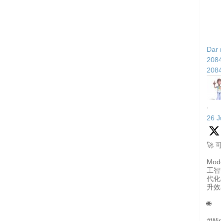
Dar 
208
208
·
26 J
🚀
Mod
工智
代化
升效
🌐
#Wi