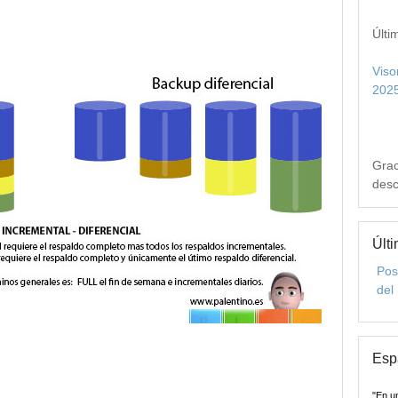
Últi
Viso
2025
Grac
desc
Últi
Pos
del
Esp
"En u