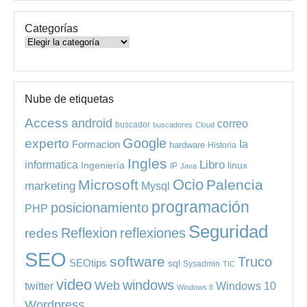
Categorías
Categorías
Nube de etiquetas
Access
android
correo
buscador
buscadores
Cloud
experto
Google
Ia
Formacion
hardware
Historia
Ingles
informatica
Libro
Ingeniería
linux
IP
Java
Ocio
Microsoft
Palencia
marketing
Mysql
programación
posicionamiento
PHP
Seguridad
redes
Reflexion
reflexiones
SEO
software
Truco
SEOtips
sql
Sysadmin
TIC
video
windows
Web
Windows 10
twitter
Windows 8
Wordpress