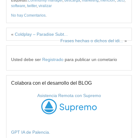
Etiquetas:
Community manager
,
descarga
,
marketing
,
mención
,
SEO
,
software
,
twitter
,
viralizar
No hay Comentarios
.
«
Coldplay – Paradise Subt...
Frases hechas o dichos del idi...
»
Usted debe ser
Registrado
para publicar un cometario
Colabora con el desarrollo del BLOG
Asistencia Remota con Supremo
GPT IA de Palencia.