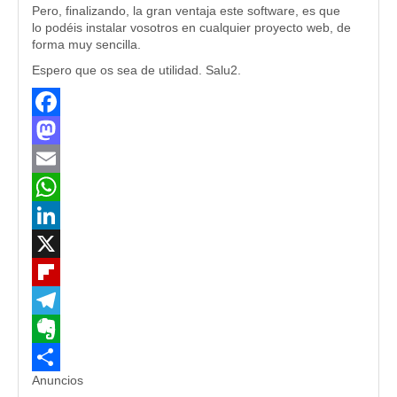
Pero, finalizando, la gran ventaja este software, es que
lo podéis instalar vosotros en cualquier proyecto web, de
forma muy sencilla.
Espero que os sea de utilidad. Salu2.
Facebook
Mastodon
Email
WhatsApp
LinkedIn
X
Flipboard
Telegram
Evernote
Anuncios
Compartir