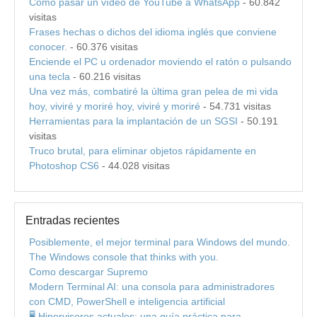
Cómo pasar un vídeo de YouTube a WhatsApp
- 60.842
visitas
Frases hechas o dichos del idioma inglés que conviene
conocer.
- 60.376 visitas
Enciende el PC u ordenador moviendo el ratón o pulsando
una tecla
- 60.216 visitas
Una vez más, combatiré la última gran pelea de mi vida
hoy, viviré y moriré hoy, viviré y moriré
- 54.731 visitas
Herramientas para la implantación de un SGSI
- 50.191
visitas
Truco brutal, para eliminar objetos rápidamente en
Photoshop CS6
- 44.028 visitas
Entradas recientes
Posiblemente, el mejor terminal para Windows del mundo.
The Windows console that thinks with you.
Como descargar Supremo
Modern Terminal AI: una consola para administradores
con CMD, PowerShell e inteligencia artificial
🖥️ Hipervisores actuales: una guía práctica para