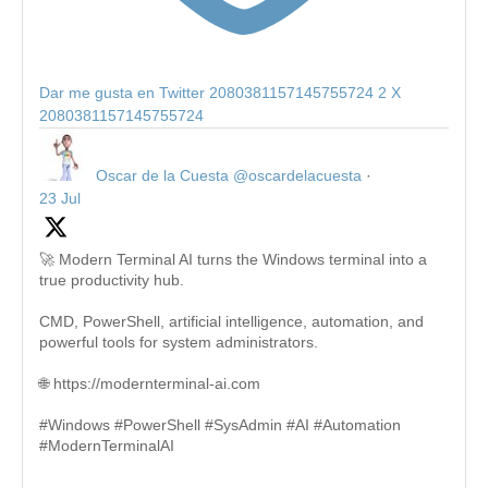
Dar me gusta en Twitter 2080381157145755724
2
X
2080381157145755724
Oscar de la Cuesta
@oscardelacuesta
·
23 Jul
🚀 Modern Terminal AI turns the Windows terminal into a
true productivity hub.
CMD, PowerShell, artificial intelligence, automation, and
powerful tools for system administrators.
🌐 https://modernterminal-ai.com
#Windows #PowerShell #SysAdmin #AI #Automation
#ModernTerminalAI