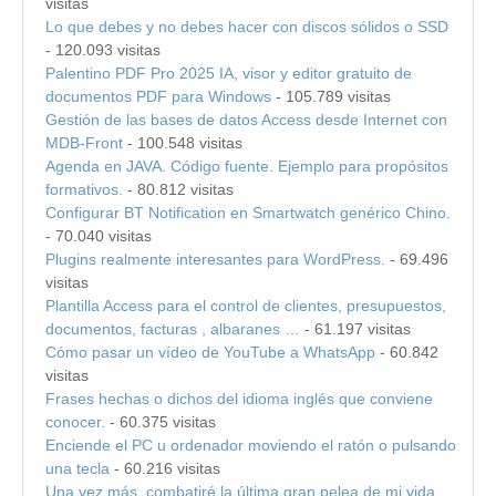
visitas
Lo que debes y no debes hacer con discos sólidos o SSD
- 120.093 visitas
Palentino PDF Pro 2025 IA, visor y editor gratuito de
documentos PDF para Windows
- 105.789 visitas
Gestión de las bases de datos Access desde Internet con
MDB-Front
- 100.548 visitas
Agenda en JAVA. Código fuente. Ejemplo para propósitos
formativos.
- 80.812 visitas
Configurar BT Notification en Smartwatch genérico Chino.
- 70.040 visitas
Plugins realmente interesantes para WordPress.
- 69.496
visitas
Plantilla Access para el control de clientes, presupuestos,
documentos, facturas , albaranes …
- 61.197 visitas
Cómo pasar un vídeo de YouTube a WhatsApp
- 60.842
visitas
Frases hechas o dichos del idioma inglés que conviene
conocer.
- 60.375 visitas
Enciende el PC u ordenador moviendo el ratón o pulsando
una tecla
- 60.216 visitas
Una vez más, combatiré la última gran pelea de mi vida