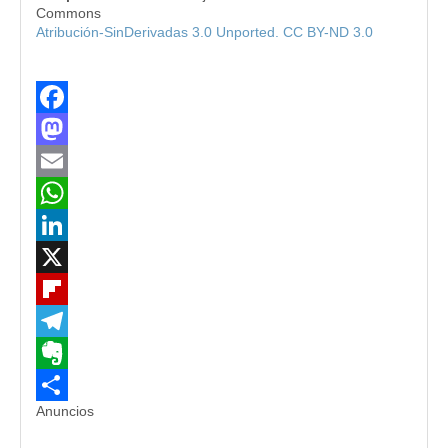
Commons
Atribución-SinDerivadas 3.0 Unported. CC BY-ND 3.0
Facebook
Mastodon
Email
WhatsApp
LinkedIn
X
Flipboard
Telegram
Evernote
Anuncios
Compartir