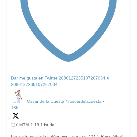
Dar me gusta en Twitter 2086127235107267034
X
2086127235107267034
Oscar de la Cuesta
@oscardelacuesta
·
16h
🐺⚡ MTAI 1.19.1 ist da!
Ein leistungsstarkes Windows-Terminal: CMD, PowerShell,