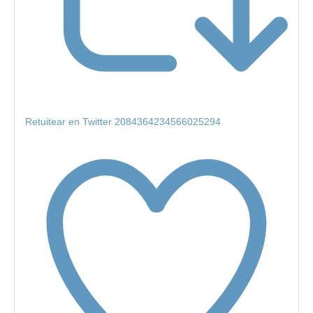
Retuitear en Twitter 2084364234566025294