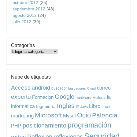
octubre 2012
(25)
septiembre 2012
(48)
agosto 2012
(24)
julio 2012
(39)
Categorías
Categorías
Nube de etiquetas
Access
android
correo
buscador
buscadores
Cloud
experto
Google
Ia
Formacion
hardware
Historia
Ingles
informatica
Libro
Ingeniería
linux
IP
Java
Ocio
Microsoft
Palencia
marketing
Mysql
programación
posicionamiento
PHP
Seguridad
redes
Reflexion
reflexiones