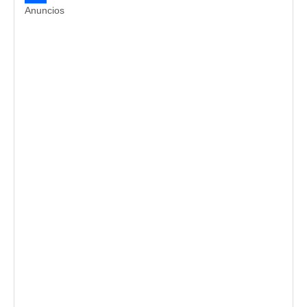
Anuncios
Compartir