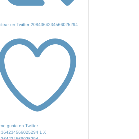
itear en Twitter 2084364234566025294
me gusta en Twitter
4364234566025294
1
X
4364234566025294