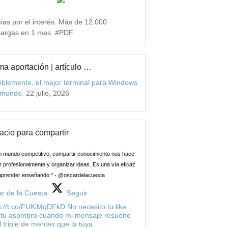
ias por el interés. Más de 12.000
argas en 1 mes. #PDF
ma aportación | artículo …
iblemente, el mejor terminal para Windows
 mundo.
22 julio, 2026
acio para compartir
n mundo competitivo, compartir conocimiento nos hace
 profesionalmente y organizar ideas. Es una vía eficaz
aprender enseñando." - @oscardelacuesta
r de la Cuesta
Seguir
s://t.co/FUKiMqDFkD No necesito tu like...
 tu asombro cuando mi mensaje resuene
l triple de mentes que la tuya.