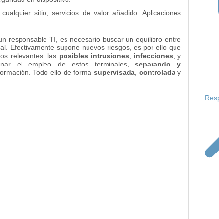
cualquier sitio, servicios de valor añadido. Aplicaciones
un responsable TI, es necesario buscar un equilibro entre
ual. Efectivamente supone nuevos riesgos, es por ello que
os relevantes, las
posibles intrusiones
,
infecciones
, y
inar el empleo de estos terminales,
separando y
nformación. Todo ello de forma
supervisada
,
controlada
y
Resp