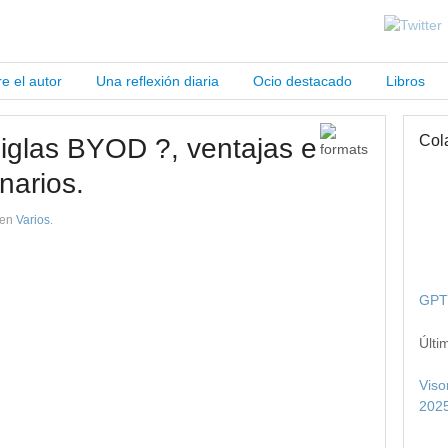
e el autor
Una reflexión diaria
Ocio destacado
Libros
Col
siglas BYOD ?, ventajas e
narios.
en
Varios
.
GPT 
Últi
Viso
2025