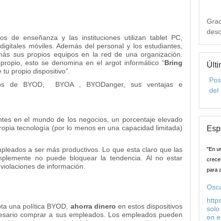
Grac
desc
s de enseñanza y las instituciones utilizan tablet PC,
s digitales móviles. Además del personal y los estudiantes,
 más sus propios equipos en la red de una organización.
propio, esto se denomina en el argot informático “
Bring
Últi
 tu propio dispositivo”.
Pos
inos de BYOD, BYOA , BYODanger, sus ventajas e
del
tes en el mundo de los negocios, un porcentaje elevado
ropia tecnología (por lo menos en una capacidad limitada)
Esp
leados a ser más productivos. Lo que esta claro que las
"En u
plemente no puede bloquear la tendencia. Al no estar
crecer
 violaciones de información.
para 
Osca
http
ta una política BYOD,
ahorra dinero
en estos dispositivos
solo
cesario comprar a sus empleados. Los empleados pueden
en e