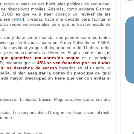
 serios ajustes en sus habituales políticas de seguridad,
de dispositivos móviles. Además, como advierte Gartner
a BYOD es que va a traer consigo un ‘
revival’ de las
a red (
NAC
)
, creadas hace una década para facilitar el
a las redes empresariales, pero que no han terminado de
nt
.
de red y de ancho de banda, que pueden ser importantes
nvestigación llevada a cabo por Aruba Networks en EMEA,
e la movilidad ya que el departamento de TI ahora debe
s y sistemas operativos diferentes. Según este estudio,
el
 que garantizar una conexión segura
es el principal
D; mientras que el
45% se ven frenados por las dudas
ir los derechos de acceso
basados en el usuario, el
paña,
si bien
asegurar la conexión preocupa
de igual
nda mayor preocupación tiene que ver con evitar el
oducirse. Limitado, Básico, Mejorado, Avanzado. Los dos
rictos. Los responsables IT eligen los dispositivos, el resto
amente.
guridad en dispositivo.