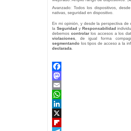
Avanzado: Todos los dispositivos, desde 
nativas, seguridad en dispositivo.
En mi opinión, y desde la perspectiva de 
la
Seguridad
y
Responsabilidad
individ
debemos
controlar
los accesos a los dat
violaciones
, de igual forma compag
segmentando
los tipos de acceso a la i
declarada
.
Facebook
Mastodon
Email
WhatsApp
LinkedIn
X