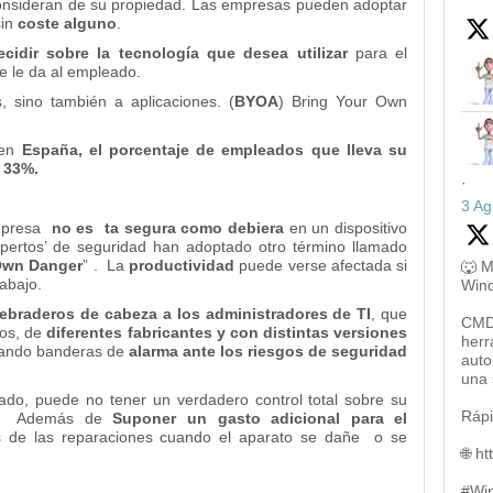
 consideran de su propiedad. Las empresas pueden adoptar
sin
coste alguno
.
ecidir sobre la tecnología que desea utilizar
para el
se le da al empleado.
s, sino también a aplicaciones. (
BYOA
) Bring Your Own
en
España, el porcentaje de empleados que lleva su
l 33%.
·
3 Ag
empresa
no es ta segura como debiera
en un dispositivo
expertos’ de seguridad han adoptado otro término llamado
Own Danger
” . La
productividad
puede verse afectada si
🐺 M
abajo.
Win
ebraderos de cabeza a los administradores de TI
, que
CMD,
vos, de
diferentes fabricantes y con distintas versiones
herr
izando banderas de
alarma ante los riesgos de seguridad
auto
una 
do, puede no tener un verdadero control total sobre su
Rápi
. Además de
Suponer un gasto adicional para el
es de las reparaciones cuando el aparato se dañe o se
🌐 h
#Wi