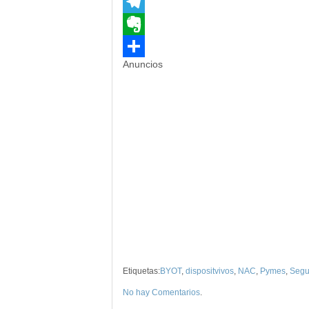
Flipboard
Telegram
Evernote
Anuncios
Compartir
Etiquetas:
BYOT
,
dispositvivos
,
NAC
,
Pymes
,
Segu
No hay Comentarios
.