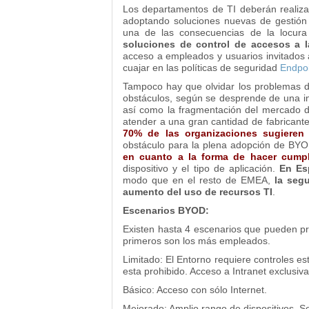
Los departamentos de TI deberán realizar
adoptando soluciones nuevas de gestión 
una de las consecuencias de la locur
soluciones de control de accesos a l
acceso a empleados y usuarios invitados 
cuajar en las políticas de seguridad
Endpoi
Tampoco hay que olvidar los problemas 
obstáculos, según se desprende de una i
así como la fragmentación del mercado d
atender a una gran cantidad de fabricante
70% de las organizaciones sugieren
obstáculo para la plena adopción de BYO
en cuanto a la forma de hacer cumpl
dispositivo y el tipo de aplicación.
En Es
modo que en el resto de EMEA,
la segu
aumento del uso de recursos TI
.
Escenarios BYOD:
Existen hasta 4 escenarios que pueden pr
primeros son los más empleados.
Limitado: El Entorno requiere controles est
esta prohibido. Acceso a Intranet exclusiv
Básico: Acceso con sólo Internet.
Mejorado: Amplio rango de dispositivos. Se