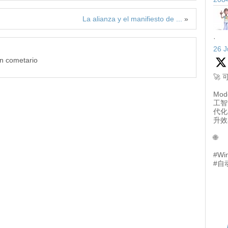
La alianza y el manifiesto de ...
»
·
26 J
un cometario
🚀
Mod
工智
代化
升效
🌐
#Wi
#自