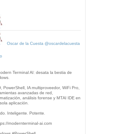
Oscar de la Cuesta
@oscardelacuesta
o
odern Terminal AI: desata la bestia de
dows.
 PowerShell, IA multiproveedor, WiFi Pro,
amientas avanzadas de red,
matización, análisis forense y MTAI IDE en
sola aplicación.
do. Inteligente. Potente.
ttps://modernterminal-ai.com
ndows #PowerShell