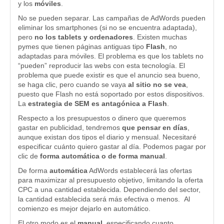
y los
móviles
.
No se pueden separar. Las campañas de AdWords pueden
eliminar los smartphones (si no se encuentra adaptada),
pero
no los tablets y ordenadores
. Existen muchas
pymes que tienen páginas antiguas tipo
Flash
, no
adaptadas para móviles. El problema es que los tablets no
“pueden” reproducir las webs con esta tecnología. El
problema que puede existir es que el anuncio sea bueno,
se haga clic, pero cuando se vaya
al sitio no se vea
,
puesto que Flash no está soportado por estos dispositivos.
La
estrategia de SEM es antagónica a Flash
.
Respecto a los presupuestos o dinero que queremos
gastar en publicidad, tendremos
que pensar en días
,
aunque existan dos tipos el diario y mensual. Necesitaré
especificar cuánto quiero gastar al día. Podemos pagar por
clic de
forma automática o de forma manual
.
De forma
automática
AdWords establecerá las ofertas
para maximizar al presupuesto objetivo, limitando la oferta
CPC a una cantidad establecida. Dependiendo del sector,
la cantidad establecida será más efectiva o menos. Al
comienzo es mejor dejarlo en automático.
El otro modo es el
manual
, especificando cuanto