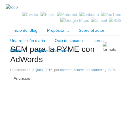
Inicio del Blog
Propósito …
Sobre el autor
Una reflexión diaria
Ocio destacado
Libros
SEM para la PYME con
Enlaces
Sugiere – Colabora
AdWords
Publicado en
20 julio, 2016
, por
oscardelacuesta
en
Marketing
,
SEM
.
Anuncios