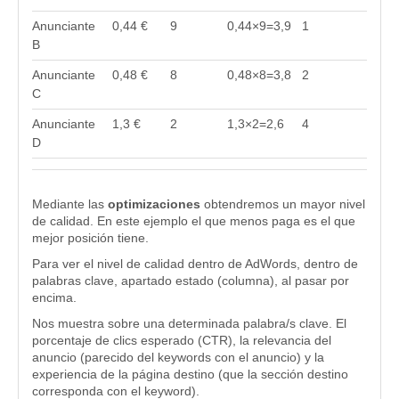
Anunciante
0,44 €
9
0,44×9=3,9
1
B
Anunciante
0,48 €
8
0,48×8=3,8
2
C
Anunciante
1,3 €
2
1,3×2=2,6
4
D
Mediante las
optimizaciones
obtendremos un mayor nivel
de calidad. En este ejemplo el que menos paga es el que
mejor posición tiene.
Para ver el nivel de calidad dentro de AdWords, dentro de
palabras clave, apartado estado (columna), al pasar por
encima.
Nos muestra sobre una determinada palabra/s clave. El
porcentaje de clics esperado (CTR), la relevancia del
anuncio (parecido del keywords con el anuncio) y la
experiencia de la página destino (que la sección destino
corresponda con el keyword).