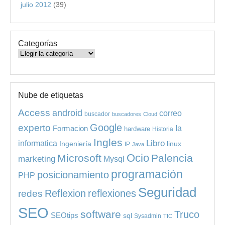
julio 2012
(39)
Categorías
Categorías
Nube de etiquetas
Access
android
correo
buscador
buscadores
Cloud
experto
Google
Ia
Formacion
hardware
Historia
Ingles
informatica
Libro
Ingeniería
linux
IP
Java
Ocio
Microsoft
Palencia
marketing
Mysql
programación
posicionamiento
PHP
Seguridad
redes
Reflexion
reflexiones
SEO
software
Truco
SEOtips
sql
Sysadmin
TIC