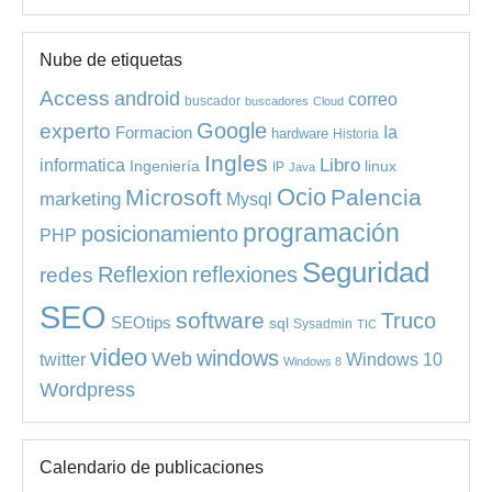
Nube de etiquetas
Access
android
correo
buscador
buscadores
Cloud
experto
Google
Ia
Formacion
hardware
Historia
Ingles
informatica
Libro
Ingeniería
linux
IP
Java
Ocio
Microsoft
Palencia
marketing
Mysql
programación
posicionamiento
PHP
Seguridad
redes
Reflexion
reflexiones
SEO
software
Truco
SEOtips
sql
Sysadmin
TIC
video
windows
Web
Windows 10
twitter
Windows 8
Wordpress
Calendario de publicaciones