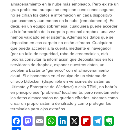
almacenamiento en la nube más empleado. Pero existe un
gran problema, aunque se emplean conexiones seguras,
no se cifran los datos e información en cada dispositivo
que usamos y aun menos en la nube (remotamente). Es
decir, en un equipo sobremesa, cualquiera puede acceder
a la información de la carpeta personal dropbox, una vez
hemos validado en el sistema. Además los datos que se
depositan en esa carpeta no están cifrados. Cualquiera
que pueda acceder a la cuenta mediante el navegador
(por un fallo de seguridad, robo de credenciales, etc)
podría consultar la información que depositamos en los
servidores de dropbox, exponer nuestros datos, un
problema bastante “genérico” con el almacenamiento
cloud. Si disponemos en el equipo de un sistema de
cifrado Bitlocker (disponible en versiones de sistemas
Ultimate y Enterprise de Windows) o chip TPM , no habría
en principio ese “problema” localmente, pero remotamente
los datos almacenados no quedan cifrados. Veamos como
crear un propio sistema de cifrado y como proteger los
terminales para ojos extraños…
Facebook
Mastodon
Email
WhatsApp
LinkedIn
X
Flipboard
Teleg
Eve