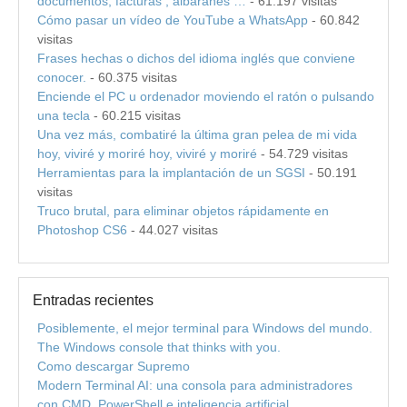
documentos, facturas , albaranes …
- 61.197 visitas
Cómo pasar un vídeo de YouTube a WhatsApp
- 60.842
visitas
Frases hechas o dichos del idioma inglés que conviene
conocer.
- 60.375 visitas
Enciende el PC u ordenador moviendo el ratón o pulsando
una tecla
- 60.215 visitas
Una vez más, combatiré la última gran pelea de mi vida
hoy, viviré y moriré hoy, viviré y moriré
- 54.729 visitas
Herramientas para la implantación de un SGSI
- 50.191
visitas
Truco brutal, para eliminar objetos rápidamente en
Photoshop CS6
- 44.027 visitas
Entradas recientes
Posiblemente, el mejor terminal para Windows del mundo.
The Windows console that thinks with you.
Como descargar Supremo
Modern Terminal AI: una consola para administradores
con CMD, PowerShell e inteligencia artificial