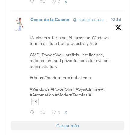
2
X
Oscar de la Cuesta
@oscardelacuesta
·
23 Jul
🚀 Modern Terminal AI turns the Windows
terminal into a true productivity hub.
CMD, PowerShell, artificial intelligence,
automation, and powerful tools for system
administrators.
🌐 https://modernterminal-ai.com
#Windows #PowerShell #SysAdmin #AI
#Automation #ModernTerminalAI
1
X
Cargar más