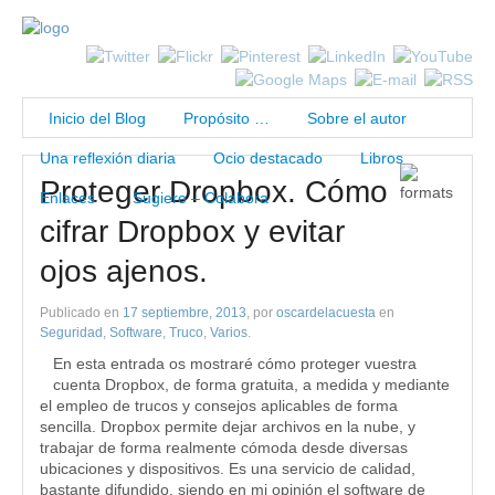
Inicio del Blog
Propósito …
Sobre el autor
Una reflexión diaria
Ocio destacado
Libros
Proteger Dropbox. Cómo
Enlaces
Sugiere – Colabora
cifrar Dropbox y evitar
ojos ajenos.
Publicado en
17 septiembre, 2013
, por
oscardelacuesta
en
Seguridad
,
Software
,
Truco
,
Varios
.
En esta entrada os mostraré cómo proteger vuestra
cuenta Dropbox, de forma gratuita, a medida y mediante
el empleo de trucos y consejos aplicables de forma
sencilla. Dropbox permite dejar archivos en la nube, y
trabajar de forma realmente cómoda desde diversas
ubicaciones y dispositivos. Es una servicio de calidad,
bastante difundido, siendo en mi opinión el software de