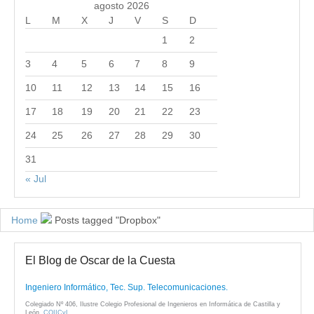
agosto 2026
L
M
X
J
V
S
D
1
2
3
4
5
6
7
8
9
10
11
12
13
14
15
16
17
18
19
20
21
22
23
24
25
26
27
28
29
30
31
« Jul
Home
Posts tagged "Dropbox"
El Blog de Oscar de la Cuesta
Ingeniero Informático, Tec. Sup. Telecomunicaciones.
Colegiado Nº 406, Ilustre Colegio Profesional de Ingenieros en Informática de Castilla y
León.
COIICyL