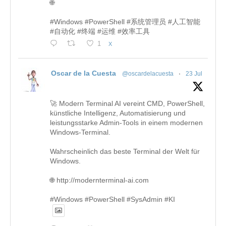
🌐
#Windows #PowerShell #系统管理员 #人工智能
#自动化 #终端 #运维 #效率工具
1
X
Oscar de la Cuesta
@oscardelacuesta
·
23 Jul
🚀 Modern Terminal AI vereint CMD, PowerShell,
künstliche Intelligenz, Automatisierung und
leistungsstarke Admin-Tools in einem modernen
Windows-Terminal.
Wahrscheinlich das beste Terminal der Welt für
Windows.
🌐 http://modernterminal-ai.com
#Windows #PowerShell #SysAdmin #KI