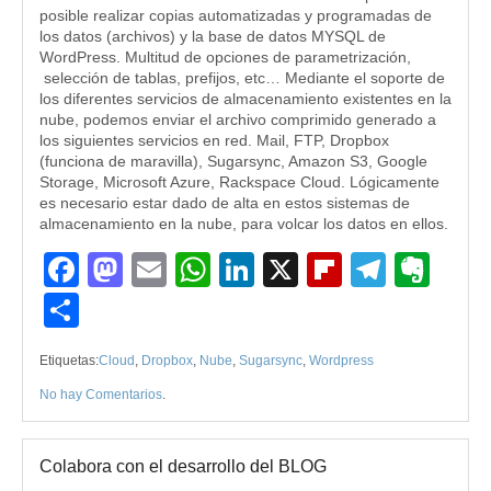
posible realizar copias automatizadas y programadas de
los datos (archivos) y la base de datos MYSQL de
WordPress. Multitud de opciones de parametrización,
selección de tablas, prefijos, etc… Mediante el soporte de
los diferentes servicios de almacenamiento existentes en la
nube, podemos enviar el archivo comprimido generado a
los siguientes servicios en red. Mail, FTP, Dropbox
(funciona de maravilla), Sugarsync, Amazon S3, Google
Storage, Microsoft Azure, Rackspace Cloud. Lógicamente
es necesario estar dado de alta en estos sistemas de
almacenamiento en la nube, para volcar los datos en ellos.
Facebook
Mastodon
Email
WhatsApp
LinkedIn
X
Flipboard
Teleg
Eve
Compartir
Etiquetas:
Cloud
,
Dropbox
,
Nube
,
Sugarsync
,
Wordpress
No hay Comentarios
.
Colabora con el desarrollo del BLOG