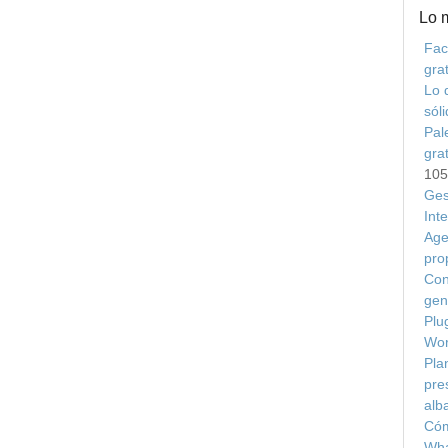
Lo 
Fac
grat
Lo 
sól
Pal
gra
105
Ges
Int
Age
pro
Con
gen
Plu
Wor
Plan
pre
alb
Cóm
Wha