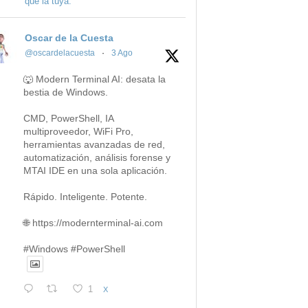
que la tuya.
Oscar de la Cuesta
@oscardelacuesta
·
3 Ago
🐺 Modern Terminal AI: desata la
bestia de Windows.
CMD, PowerShell, IA
multiproveedor, WiFi Pro,
herramientas avanzadas de red,
automatización, análisis forense y
MTAI IDE en una sola aplicación.
Rápido. Inteligente. Potente.
🌐 https://modernterminal-ai.com
#Windows #PowerShell
1
X