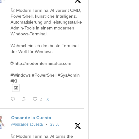
🚀 Modern Terminal AI vereint CMD,
PowerShell, künstliche Intelligenz,
Automatisierung und leistungsstarke
Admin-Tools in einem modernen
Windows-Terminal.
Wahrscheinlich das beste Terminal
der Welt für Windows.
🌐 http://modernterminal-ai.com
#Windows #PowerShell #SysAdmin
#KI
2
X
Oscar de la Cuesta
@oscardelacuesta
·
23 Jul
🚀 Modern Terminal AI turns the