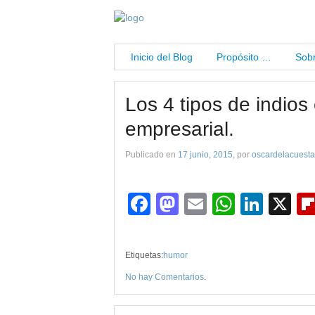
Inicio del Blog
Propósito …
Sobr
Los 4 tipos de indios
empresarial.
Publicado en
17 junio, 2015
, por
oscardelacuesta
Facebook
Mastodon
Email
WhatsA
Link
X
Etiquetas:
humor
No hay Comentarios
.