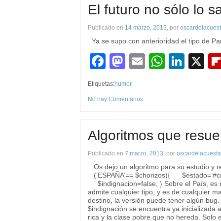
El futuro no sólo lo 
Publicado en
14 marzo, 2013
, por
oscardelacues
Ya se supo con anterioridad el tipo de Par
Facebook
Mastodon
Email
WhatsA
Link
X
Etiquetas:
humor
No hay Comentarios
.
Algoritmos que resue
Publicado en
7 marzo, 2013
, por
oscardelacuesta
Os dejo un algoritmo para su estudio y re
(‘ESPAÑA’== $chorizos){ $estado=’#cri
$indignacion=false; } Sobre el País, es
admite cualquier tipo, y es de cualquier m
destino, la versión puede tener algún bug.
$indignación se encuentra ya inicializada a
rica y la clase pobre que no hereda. Solo e