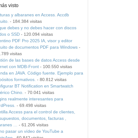
más visto
turas y albaranes en Access. Accdb
uito.
- 184.384 visitas
que debes y no debes hacer con discos
idos o SSD
- 120.094 visitas
entino PDF Pro 2025 IA, visor y editor
tuito de documentos PDF para Windows
-
.789 visitas
tión de las bases de datos Access desde
ernet con MDB-Front
- 100.550 visitas
nda en JAVA. Código fuente. Ejemplo para
pósitos formativos.
- 80.812 visitas
figurar BT Notification en Smartwatch
érico Chino.
- 70.041 visitas
gins realmente interesantes para
dPress.
- 69.498 visitas
tilla Access para el control de clientes,
supuestos, documentos, facturas ,
aranes …
- 61.206 visitas
o pasar un vídeo de YouTube a
tsApp
- 60.842 visitas