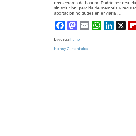
recolectores de basura. Podría ser resuelt
sin solución, perdida de memoria y recurs
aportación no dudes en enviarla …
Facebook
Mastodon
Email
WhatsA
Link
X
Etiquetas:
humor
No hay Comentarios
.