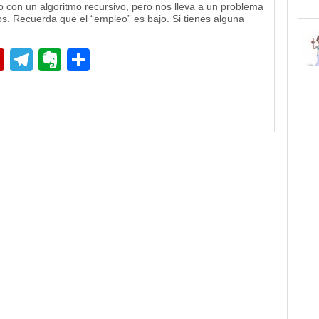
o con un algoritmo recursivo, pero nos lleva a un problema
os. Recuerda que el “empleo” es bajo. Si tienes alguna
pp
edIn
Flipboard
Telegram
Evernote
Compartir