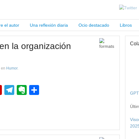
e el autor
Una reflexión diaria
Ocio destacado
Libros
Col
 en la organización
en
Humor
.
pp
edIn
Flipboard
Telegram
Evernote
Compartir
GPT 
Últi
Viso
2025