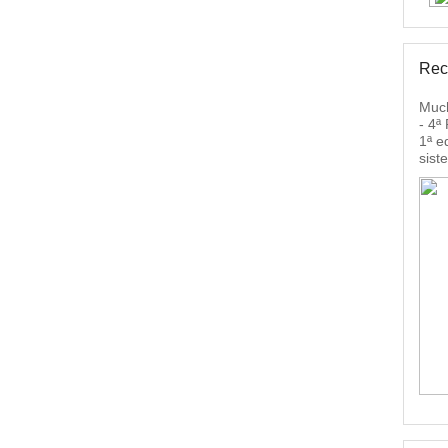
Rec
Much
- 4ª
1ª e
sist