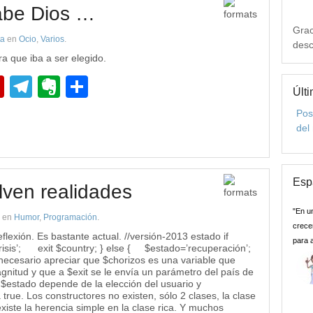
sabe Dios …
Grac
ta
en
Ocio
,
Varios
.
desc
a que iba a ser elegido.
pp
edIn
Flipboard
Telegram
Evernote
Compartir
Últi
Pos
del
Esp
lven realidades
"En u
en
Humor
,
Programación
.
crecer
flexión. Es bastante actual. //versión-2013 estado if
para 
sis’; exit $country; } else { $estado=’recuperación’;
 necesario apreciar que $chorizos es una variable que
agnitud y que a $exit se le envía un parámetro del país de
 $estado depende de la elección del usuario y
 true. Los constructores no existen, sólo 2 clases, la clase
xiste la herencia simple en la clase rica. Y muchos