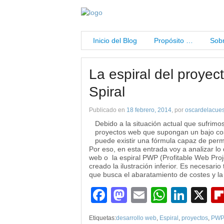
Inicio del Blog
Propósito …
Sobr
La espiral del proye
Spiral
Publicado en
18 febrero, 2014
, por
oscardelacues
Debido a la situación actual que sufrimos
proyectos web que supongan un bajo coste
puede existir una fórmula capaz de permit
Por eso, en esta entrada voy a analizar l
web o la espiral PWP (Profitable Web Pro
creado la ilustración inferior. Es necesario
que busca el abaratamiento de costes y la 
Facebook
Mastodon
Email
WhatsA
Link
X
Etiquetas:
desarrollo web
,
Espiral
,
proyectos
,
PW