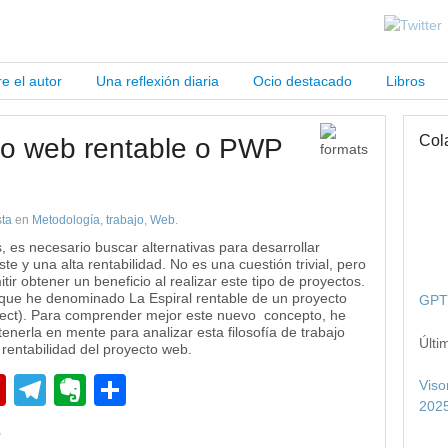
e el autor
Una reflexión diaria
Ocio destacado
Libros
Col
cto web rentable o PWP
ta
en
Metodología
,
trabajo
,
Web
.
, es necesario buscar alternativas para desarrollar
 y una alta rentabilidad. No es una cuestión trivial, pero
ir obtener un beneficio al realizar este tipo de proyectos.
o que he denominado La Espiral rentable de un proyecto
GPT 
ject). Para comprender mejor este nuevo concepto, he
 tenerla en mente para analizar esta filosofía de trabajo
Últi
rentabilidad del proyecto web.
pp
edIn
Flipboard
Telegram
Evernote
Compartir
Viso
2025
P