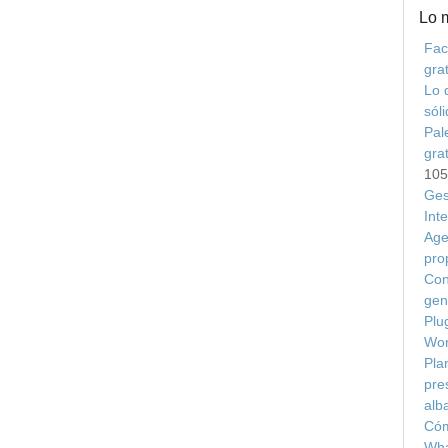
Lo 
Fac
grat
Lo 
sól
Pal
gra
105
Ges
Int
Age
pro
Con
gen
Plu
Wor
Plan
pre
alb
Cóm
Wha