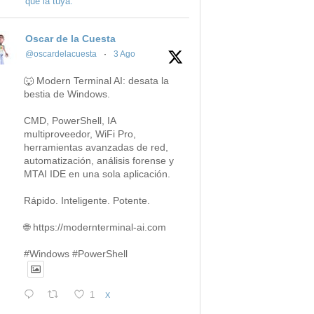
que la tuya.
Oscar de la Cuesta
@oscardelacuesta
·
3 Ago
🐺 Modern Terminal AI: desata la
bestia de Windows.
CMD, PowerShell, IA
multiproveedor, WiFi Pro,
herramientas avanzadas de red,
automatización, análisis forense y
MTAI IDE en una sola aplicación.
Rápido. Inteligente. Potente.
🌐 https://modernterminal-ai.com
#Windows #PowerShell
1
X