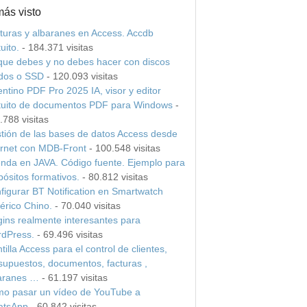
más visto
turas y albaranes en Access. Accdb
uito.
- 184.371 visitas
que debes y no debes hacer con discos
idos o SSD
- 120.093 visitas
entino PDF Pro 2025 IA, visor y editor
tuito de documentos PDF para Windows
-
.788 visitas
tión de las bases de datos Access desde
ernet con MDB-Front
- 100.548 visitas
nda en JAVA. Código fuente. Ejemplo para
pósitos formativos.
- 80.812 visitas
figurar BT Notification en Smartwatch
érico Chino.
- 70.040 visitas
gins realmente interesantes para
dPress.
- 69.496 visitas
tilla Access para el control de clientes,
supuestos, documentos, facturas ,
aranes …
- 61.197 visitas
o pasar un vídeo de YouTube a
tsApp
- 60.842 visitas