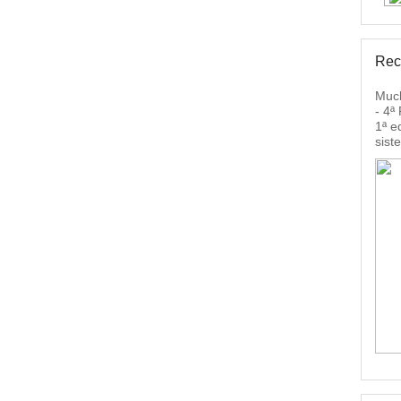
Rec
Much
- 4ª
1ª e
sist