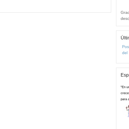
Grac
desc
Últi
Pos
del
Esp
"En u
crecer
para 