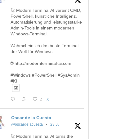
🚀 Modern Terminal AI vereint CMD,
PowerShell, künstliche Intelligenz,
Automatisierung und leistungsstarke
Admin-Tools in einem modernen
Windows-Terminal.
Wahrscheinlich das beste Terminal
der Welt für Windows.
🌐 http://modernterminal-ai.com
#Windows #PowerShell #SysAdmin
#KI
2
X
Oscar de la Cuesta
@oscardelacuesta
·
23 Jul
🚀 Modern Terminal AI turns the