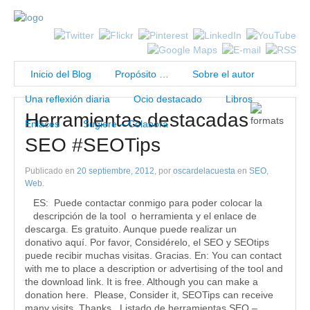
Inicio del Blog
Propósito …
Sobre el autor
Una reflexión diaria
Ocio destacado
Libros
Herramientas destacadas
Enlaces
Sugiere – Colabora
SEO #SEOTips
Publicado en
20 septiembre, 2012
, por
oscardelacuesta
en
SEO
,
Web
.
ES: Puede contactar conmigo para poder colocar la
descripción de la tool o herramienta y el enlace de
descarga. Es gratuito. Aunque puede realizar un
donativo aquí. Por favor, Considérelo, el SEO y SEOtips
puede recibir muchas visitas. Gracias. En: You can contact
with me to place a description or advertising of the tool and
the download link. It is free. Although you can make a
donation here. Please, Consider it, SEOTips can receive
many visits. Thanks. Listado de herramientas SEO –