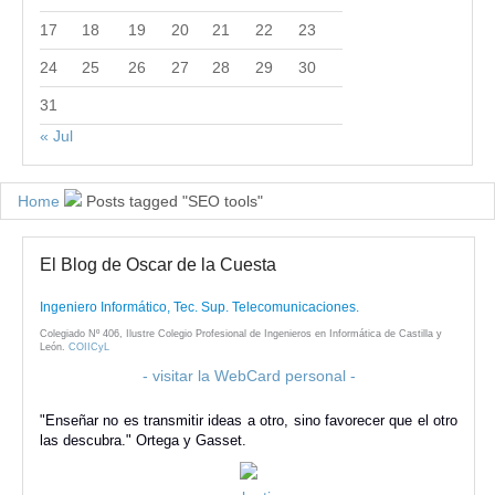
17
18
19
20
21
22
23
24
25
26
27
28
29
30
31
« Jul
Home
Posts tagged "SEO tools"
El Blog de Oscar de la Cuesta
Ingeniero Informático, Tec. Sup. Telecomunicaciones.
Colegiado Nº 406, Ilustre Colegio Profesional de Ingenieros en Informática de Castilla y
León.
COIICyL
- visitar la WebCard personal -
"Enseñar no es transmitir ideas a otro, sino favorecer que el otro
las descubra." Ortega y Gasset.