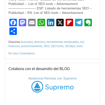
Publicidad – List of SEO tools – Advertisement
————————- ESP: Listado de herramientas SEO –
Publicidad – EN: List of SEO tools – Advertisement
Facebook
Mastodon
Email
WhatsApp
LinkedIn
X
Flipboard
Teleg
Eve
Compartir
Etiquetas:
buscador
,
directory
,
herramientas destacadas
,
list
,
Palencia
,
posicionamiento
,
SEO
,
SEO tools
,
SEOtips
,
tools
No hay Comentarios
.
Colabora con el desarrollo del BLOG
Asistencia Remota con Supremo