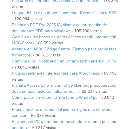
Facturas y albaranes en Access. Accdb gratuito.
- 184.393
visitas
Lo que debes y no debes hacer con discos sólidos o SSD
- 120.094 visitas
Palentino PDF Pro 2025 IA, visor y editor gratuito de
documentos PDF para Windows
- 105.790 visitas
Gestión de las bases de datos Access desde Internet con
MDB-Front
- 100.552 visitas
Agenda en JAVA. Código fuente. Ejemplo para propósitos
formativos.
- 80.812 visitas
Configurar BT Notification en Smartwatch genérico Chino.
- 70.041 visitas
Plugins realmente interesantes para WordPress.
- 69.498
visitas
Plantilla Access para el control de clientes, presupuestos,
documentos, facturas , albaranes …
- 61.207 visitas
Cómo pasar un vídeo de YouTube a WhatsApp
- 60.842
visitas
Frases hechas o dichos del idioma inglés que conviene
conocer.
- 60.378 visitas
Enciende el PC u ordenador moviendo el ratón o pulsando
una tecla
- 60.217 visitas