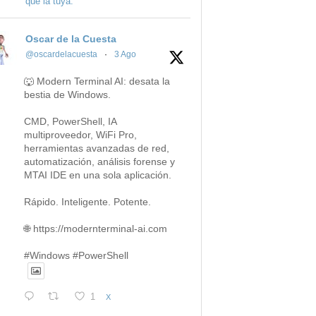
que la tuya.
Oscar de la Cuesta
@oscardelacuesta
·
3 Ago
🐺 Modern Terminal AI: desata la
bestia de Windows.
CMD, PowerShell, IA
multiproveedor, WiFi Pro,
herramientas avanzadas de red,
automatización, análisis forense y
MTAI IDE en una sola aplicación.
Rápido. Inteligente. Potente.
🌐 https://modernterminal-ai.com
#Windows #PowerShell
1
X