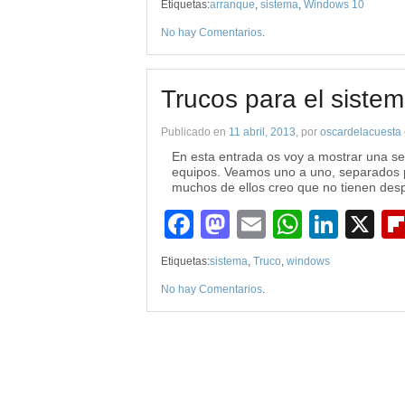
Etiquetas:
arranque
,
sistema
,
Windows 10
No hay Comentarios
.
Trucos para el siste
Publicado en
11 abril, 2013
, por
oscardelacuesta
En esta entrada os voy a mostrar una ser
equipos. Veamos uno a uno, separados p
muchos de ellos creo que no tienen desp
Facebook
Mastodon
Email
WhatsA
Link
X
Etiquetas:
sistema
,
Truco
,
windows
No hay Comentarios
.