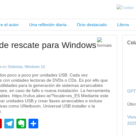
e el autor
Una reflexión diaria
Ocio destacado
Libros
Col
de rescate para Windows
a
en
Sistemas
,
Windows 10
.
uidos poco a poco por unidades USB. Cada vez
s con unidades lectoras de DVDs o CDs. Es por ello que
tilidades para la generación de sistemas arrancables
e, en caso de fallo o nueva instalación. La herramienta
GPT 
bles. https://rufus.akeo.ie/?locale=es_ES Mediante este
r unidades USB y crear llaves arrancables e incluso
Últi
tivas como UNetbooin, Universal USB installer o la
.
Viso
pp
edIn
Flipboard
Telegram
Evernote
Compartir
2025