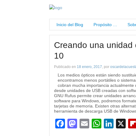
Inicio del Blog
Propósito …
Sobr
Creando una unidad 
10
Publicado en
18 enero, 2017
, por
oscardelacuest
Los medios ópticos están siendo sustit
encontramos menos portátiles o sistema
cobran mucha importancia actualmente u
desde unidades de USB creadas con softwar
GNU Rufus permite crear unidades arranca
software para Windows, podremos formatea
tarjetas de memoria. Existen otras alterna
herramienta de descarga USB de Windows
Facebook
Mastodon
Email
WhatsA
Link
X