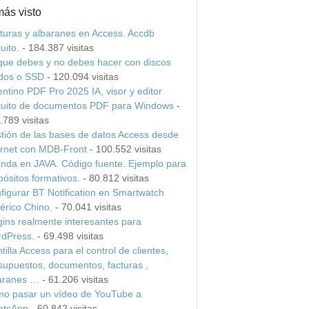
más visto
turas y albaranes en Access. Accdb
uito.
- 184.387 visitas
que debes y no debes hacer con discos
idos o SSD
- 120.094 visitas
entino PDF Pro 2025 IA, visor y editor
tuito de documentos PDF para Windows
-
.789 visitas
tión de las bases de datos Access desde
ernet con MDB-Front
- 100.552 visitas
nda en JAVA. Código fuente. Ejemplo para
pósitos formativos.
- 80.812 visitas
figurar BT Notification en Smartwatch
érico Chino.
- 70.041 visitas
gins realmente interesantes para
dPress.
- 69.498 visitas
tilla Access para el control de clientes,
supuestos, documentos, facturas ,
aranes …
- 61.206 visitas
o pasar un vídeo de YouTube a
tsApp
- 60.842 visitas