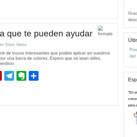
Grac
desc
ma que te pueden ayudar
Últi
en
Truco
,
Varios
.
Pos
ie de trucos interesantes que podéis aplicar en vuestros
del
or una barra de colores. Espero que os sean útiles,
erdicio.
pp
edIn
Flipboard
Telegram
Evernote
Compartir
Esp
"En u
crecer
para 