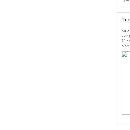
Rec
Much
- 4ª
1ª e
sist