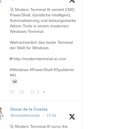
🚀 Modern Terminal AI vereint CMD,
PowerShell, künstliche Intelligenz,
Automatisierung und leistungsstarke
Admin-Tools in einem modernen
Windows-Terminal.
Wahrscheinlich das beste Terminal
der Welt für Windows.
🌐 http://modernterminal-ai.com
#Windows #PowerShell #SysAdmin
#KI
2
X
Oscar de la Cuesta
@oscardelacuesta
·
23 Jul
🚀 Modern Terminal AI turns the