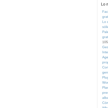
Lo 
Fac
grat
Lo 
sól
Pal
gra
105
Ges
Int
Age
pro
Con
gen
Plu
Wor
Plan
pre
alb
Cóm
Wha