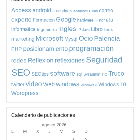
Access
android
correo
buscador
buscadores
Cloud
experto
Google
Ia
Formacion
hardware
Historia
Ingles
informatica
Libro
Ingeniería
linux
IP
Java
Ocio
Microsoft
Palencia
marketing
Mysql
programación
posicionamiento
PHP
Seguridad
redes
Reflexion
reflexiones
SEO
software
Truco
SEOtips
sql
Sysadmin
TIC
video
windows
Web
Windows 10
twitter
Windows 8
Wordpress
Calendario de publicaciones
agosto 2026
L
M
X
J
V
S
D
1
2