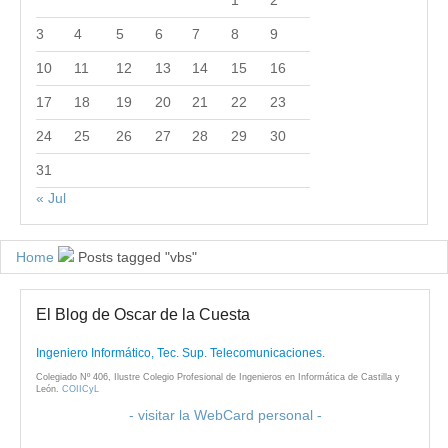
3
4
5
6
7
8
9
10
11
12
13
14
15
16
17
18
19
20
21
22
23
24
25
26
27
28
29
30
31
« Jul
Home
Posts tagged "vbs"
El Blog de Oscar de la Cuesta
Ingeniero Informático, Tec. Sup. Telecomunicaciones.
Colegiado Nº 406, Ilustre Colegio Profesional de Ingenieros en Informática de Castilla y
León.
COIICyL
- visitar la WebCard personal -