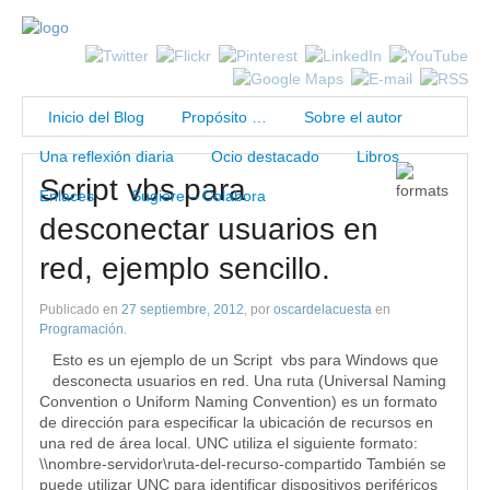
Inicio del Blog
Propósito …
Sobre el autor
Una reflexión diaria
Ocio destacado
Libros
Script vbs para
Enlaces
Sugiere – Colabora
desconectar usuarios en
red, ejemplo sencillo.
Publicado en
27 septiembre, 2012
, por
oscardelacuesta
en
Programación
.
Esto es un ejemplo de un Script vbs para Windows que
desconecta usuarios en red. Una ruta (Universal Naming
Convention o Uniform Naming Convention) es un formato
de dirección para especificar la ubicación de recursos en
una red de área local. UNC utiliza el siguiente formato:
\\nombre-servidor\ruta-del-recurso-compartido También se
puede utilizar UNC para identificar dispositivos periféricos