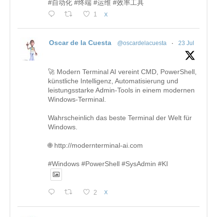
#自动化 #终端 #运维 #效率工具
1
X
Oscar de la Cuesta
@oscardelacuesta
·
23 Jul
🚀 Modern Terminal AI vereint CMD, PowerShell,
künstliche Intelligenz, Automatisierung und
leistungsstarke Admin-Tools in einem modernen
Windows-Terminal.
Wahrscheinlich das beste Terminal der Welt für
Windows.
🌐 http://modernterminal-ai.com
#Windows #PowerShell #SysAdmin #KI
2
X