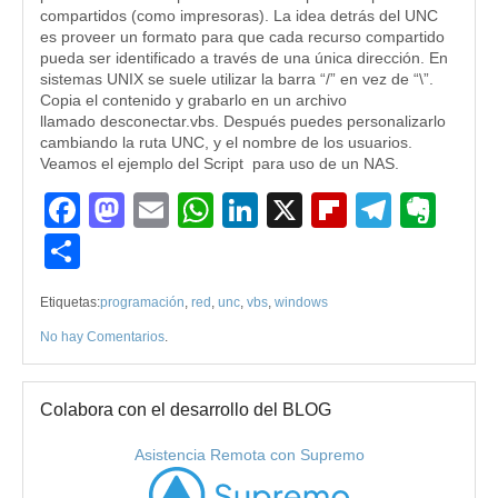
compartidos (como impresoras). La idea detrás del UNC
es proveer un formato para que cada recurso compartido
pueda ser identificado a través de una única dirección. En
sistemas UNIX se suele utilizar la barra “/” en vez de “\”.
Copia el contenido y grabarlo en un archivo
llamado desconectar.vbs. Después puedes personalizarlo
cambiando la ruta UNC, y el nombre de los usuarios.
Veamos el ejemplo del Script para uso de un NAS.
Facebook
Mastodon
Email
WhatsApp
LinkedIn
X
Flipboard
Teleg
Eve
Compartir
Etiquetas:
programación
,
red
,
unc
,
vbs
,
windows
No hay Comentarios
.
Colabora con el desarrollo del BLOG
Asistencia Remota con Supremo