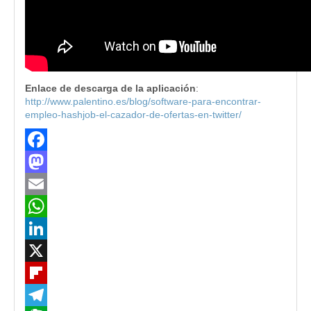
Enlace de descarga de la aplicación
:
http://www.palentino.es/blog/software-para-encontrar-
empleo-hashjob-el-cazador-de-ofertas-en-twitter/
Facebook
Mastodon
Email
WhatsApp
LinkedIn
X
Flipboard