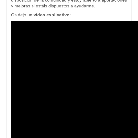
disposición de la comunidad y estoy abierto a aportaciones
y mejoras si estáis dispuestos a ayudarme.
Os dejo un
vídeo
explicativo
: