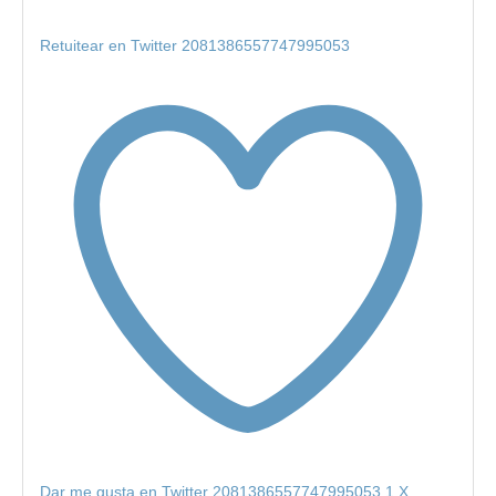
Retuitear en Twitter 2081386557747995053
Dar me gusta en Twitter 2081386557747995053
1
X