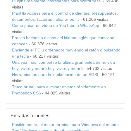
Plugins realmente interesantes para WordPress.
- 69.498
visitas
Plantilla Access para el control de clientes, presupuestos,
documentos, facturas , albaranes …
- 61.206 visitas
Cómo pasar un vídeo de YouTube a WhatsApp
- 60.842
visitas
Frases hechas o dichos del idioma inglés que conviene
conocer.
- 60.378 visitas
Enciende el PC u ordenador moviendo el ratón o pulsando
una tecla
- 60.217 visitas
Una vez más, combatiré la última gran pelea de mi vida
hoy, viviré y moriré hoy, viviré y moriré
- 54.732 visitas
Herramientas para la implantación de un SGSI
- 50.191
visitas
Truco brutal, para eliminar objetos rápidamente en
Photoshop CS6
- 44.029 visitas
Entradas recientes
Posiblemente, el mejor terminal para Windows del mundo.
The Windows console that thinks with you.