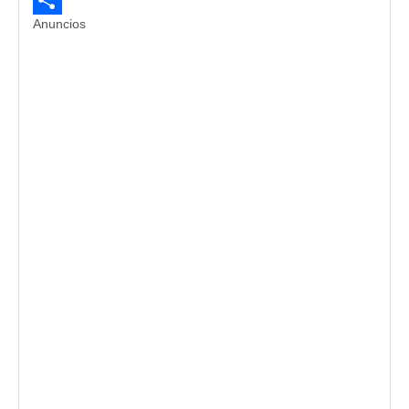
Evernote
Anuncios
Compartir