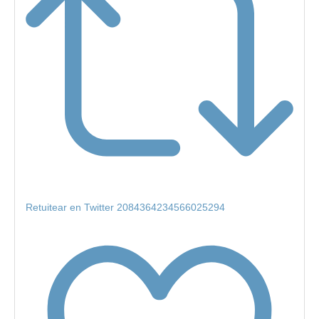
Retuitear en Twitter 2084364234566025294