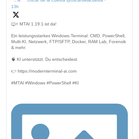
Oscar de la Cuesta
@oscardelacuesta
·
13h
🐺⚡ MTAI 1.19.1 ist da!
Ein leistungsstarkes Windows-Terminal: CMD, PowerShell,
Multi-KI, Netzwerk, FTP/SFTP, Docker, RAM Lab, Forensik
& mehr.
🧠 KI unterstützt. Du entscheidest.
👉 https://modernterminal-ai.com
#MTAI #Windows #PowerShell #KI