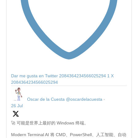
Dar me gusta en Twitter 2084364234566025294
1
X
2084364234566025294
Oscar de la Cuesta
@oscardelacuesta
·
26 Jul
🚀 可能是世界上最好的 Windows 终端。
Modern Terminal AI 将 CMD、PowerShell、人工智能、自动