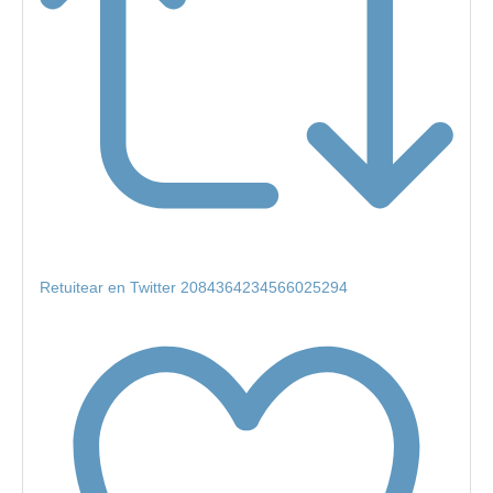
Retuitear en Twitter 2084364234566025294