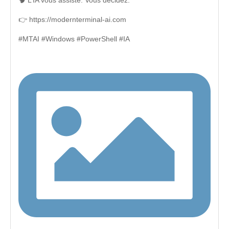
🧠 L’IA vous assiste. Vous décidez.
👉 https://modernterminal-ai.com
#MTAI #Windows #PowerShell #IA