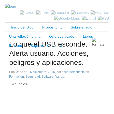
Inicio del Blog
Propósito …
Sobre el autor
Una reflexión diaria
Ocio destacado
Libros
Lo que el USB esconde.
Enlaces
Sugiere – Colabora
Alerta usuario. Acciones,
peligros y aplicaciones.
Publicado en
16 diciembre, 2016
, por
oscardelacuesta
en
Formacion
,
Seguridad
,
Software
,
Varios
.
Anuncios