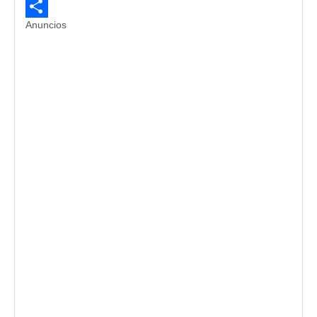
Evernote
Anuncios
Compartir