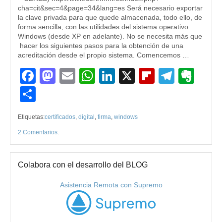
cha=cit&sec=4&page=34&lang=es Será necesario exportar
la clave privada para que quede almacenada, todo ello, de
forma sencilla, con las utilidades del sistema operativo
Windows (desde XP en adelante). No se necesita más que
hacer los siguientes pasos para la obtención de una
acreditación desde el propio sistema. Comencemos …
Facebook
Mastodon
Email
WhatsApp
LinkedIn
X
Flipboard
Teleg
Eve
Compartir
Etiquetas:
certificados
,
digital
,
firma
,
windows
2 Comentarios
.
Colabora con el desarrollo del BLOG
Asistencia Remota con Supremo