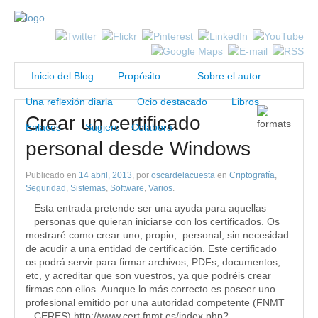
Inicio del Blog
Propósito …
Sobre el autor
Una reflexión diaria
Ocio destacado
Libros
Crear un certificado
Enlaces
Sugiere – Colabora
personal desde Windows
Publicado en
14 abril, 2013
, por
oscardelacuesta
en
Criptografía
,
Seguridad
,
Sistemas
,
Software
,
Varios
.
Esta entrada pretende ser una ayuda para aquellas
personas que quieran iniciarse con los certificados. Os
mostraré como crear uno, propio, personal, sin necesidad
de acudir a una entidad de certificación. Este certificado
os podrá servir para firmar archivos, PDFs, documentos,
etc, y acreditar que son vuestros, ya que podréis crear
firmas con ellos. Aunque lo más correcto es poseer uno
profesional emitido por una autoridad competente (FNMT
– CERES) http://www.cert.fnmt.es/index.php?