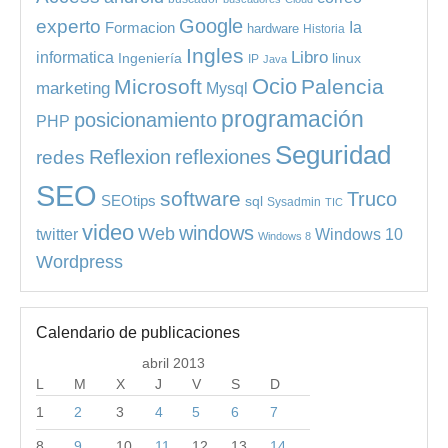
experto
Google
Ia
Formacion
hardware
Historia
Ingles
informatica
Libro
Ingeniería
linux
IP
Java
Ocio
Microsoft
Palencia
marketing
Mysql
programación
posicionamiento
PHP
Seguridad
redes
Reflexion
reflexiones
SEO
software
Truco
SEOtips
sql
Sysadmin
TIC
video
windows
Web
Windows 10
twitter
Windows 8
Wordpress
Calendario de publicaciones
abril 2013
L
M
X
J
V
S
D
1
2
3
4
5
6
7
8
9
10
11
12
13
14