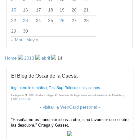
15
16
17
18
19
20
21
22
23
24
25
26
27
28
29
30
« Mar
May »
Home
2013
abril
14
El Blog de Oscar de la Cuesta
Ingeniero Informático, Tec. Sup. Telecomunicaciones.
Colegiado Nº 406, Ilustre Colegio Profesional de Ingenieros en Informática de Castilla y
León.
COIICyL
- visitar la WebCard personal -
"Enseñar no es transmitir ideas a otro, sino favorecer que el otro
las descubra." Ortega y Gasset.