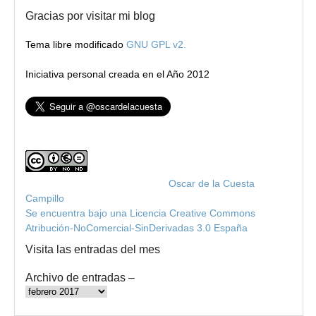
Gracias por visitar mi blog
Tema libre modificado
GNU GPL v2.
Iniciativa personal creada en el Año 2012
Blog de Oscar de la Cuesta
por
Oscar de la Cuesta
Campillo
Se encuentra bajo una Licencia Creative Commons
Atribución-NoComercial-SinDerivadas 3.0 España
.
Visita las entradas del mes
Archivo de entradas –
Archivo
de