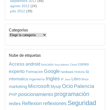
septiembre 2012
(48)
agosto 2012
(24)
julio 2012
(39)
Categorías
Categorías
Nube de etiquetas
Access
android
correo
buscador
buscadores
Cloud
experto
Google
Ia
Formacion
hardware
Historia
Ingles
informatica
Libro
Ingeniería
linux
IP
Java
Ocio
Microsoft
Palencia
marketing
Mysql
programación
posicionamiento
PHP
Seguridad
redes
Reflexion
reflexiones