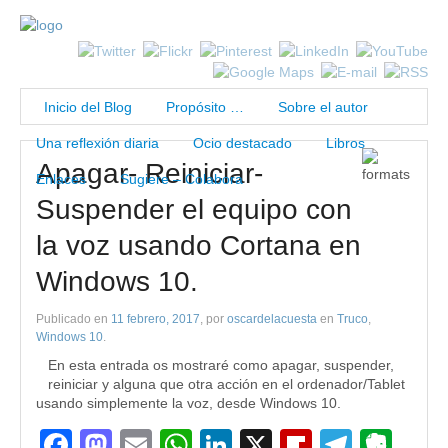
Inicio del Blog
Propósito …
Sobre el autor
Una reflexión diaria
Ocio destacado
Libros
Apagar- Reiniciar-
Enlaces
Sugiere – Colabora
Suspender el equipo con
la voz usando Cortana en
Windows 10.
Publicado en
11 febrero, 2017
, por
oscardelacuesta
en
Truco
,
Windows 10
.
En esta entrada os mostraré como apagar, suspender,
reiniciar y alguna que otra acción en el ordenador/Tablet
usando simplemente la voz, desde Windows 10.
Facebook
Mastodon
Email
WhatsApp
LinkedIn
X
Flipboard
Teleg
Eve