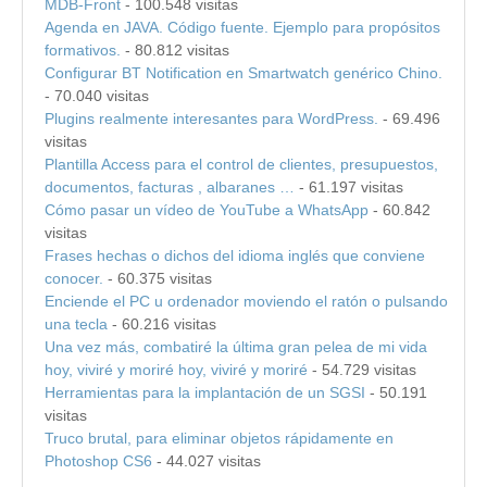
MDB-Front
- 100.548 visitas
Agenda en JAVA. Código fuente. Ejemplo para propósitos
formativos.
- 80.812 visitas
Configurar BT Notification en Smartwatch genérico Chino.
- 70.040 visitas
Plugins realmente interesantes para WordPress.
- 69.496
visitas
Plantilla Access para el control de clientes, presupuestos,
documentos, facturas , albaranes …
- 61.197 visitas
Cómo pasar un vídeo de YouTube a WhatsApp
- 60.842
visitas
Frases hechas o dichos del idioma inglés que conviene
conocer.
- 60.375 visitas
Enciende el PC u ordenador moviendo el ratón o pulsando
una tecla
- 60.216 visitas
Una vez más, combatiré la última gran pelea de mi vida
hoy, viviré y moriré hoy, viviré y moriré
- 54.729 visitas
Herramientas para la implantación de un SGSI
- 50.191
visitas
Truco brutal, para eliminar objetos rápidamente en
Photoshop CS6
- 44.027 visitas