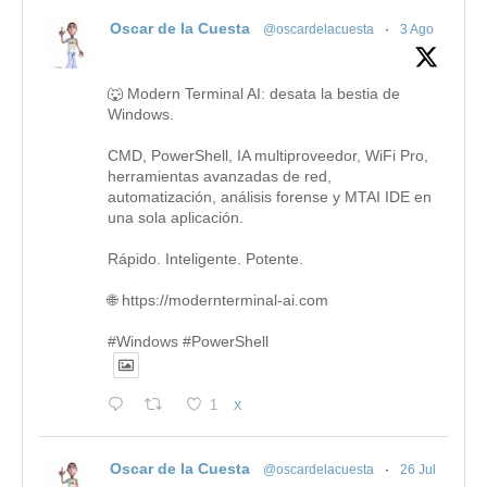
Oscar de la Cuesta
@oscardelacuesta
·
3 Ago
🐺 Modern Terminal AI: desata la bestia de
Windows.
CMD, PowerShell, IA multiproveedor, WiFi Pro,
herramientas avanzadas de red,
automatización, análisis forense y MTAI IDE en
una sola aplicación.
Rápido. Inteligente. Potente.
🌐 https://modernterminal-ai.com
#Windows #PowerShell
1
X
Oscar de la Cuesta
@oscardelacuesta
·
26 Jul