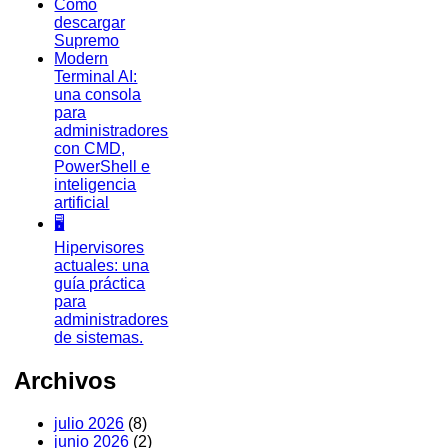
Como
descargar
Supremo
Modern
Terminal AI:
una consola
para
administradores
con CMD,
PowerShell e
inteligencia
artificial
🖥️
Hipervisores
actuales: una
guía práctica
para
administradores
de sistemas.
Archivos
julio 2026
(8)
junio 2026
(2)