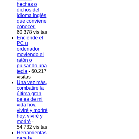
hechas o
dichos del
idioma inglés
que conviene
conocer.
-
60.378 visitas
Enciende el
PC u
ordenador
moviendo el
ratón o
pulsando una
tecla
- 60.217
visitas
Una vez más,
combatiré la
última gran
pelea de mi
vida hoy,
viviré y moriré
hoy, viviré y
moriré
-
54.732 visitas
Herramientas
para la