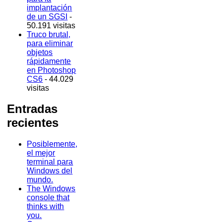
implantación
de un SGSI
-
50.191 visitas
Truco brutal,
para eliminar
objetos
rápidamente
en Photoshop
CS6
- 44.029
visitas
Entradas
recientes
Posiblemente,
el mejor
terminal para
Windows del
mundo.
The Windows
console that
thinks with
you.