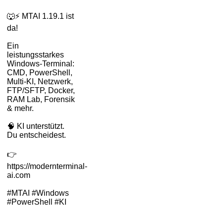
🐺⚡ MTAI 1.19.1 ist
da!
Ein
leistungsstarkes
Windows-Terminal:
CMD, PowerShell,
Multi-KI, Netzwerk,
FTP/SFTP, Docker,
RAM Lab, Forensik
& mehr.
🧠 KI unterstützt.
Du entscheidest.
👉
https://modernterminal-
ai.com
#MTAI #Windows
#PowerShell #KI