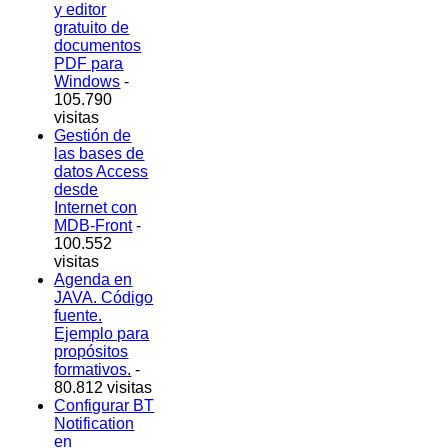
y editor
gratuito de
documentos
PDF para
Windows
-
105.790
visitas
Gestión de
las bases de
datos Access
desde
Internet con
MDB-Front
-
100.552
visitas
Agenda en
JAVA. Código
fuente.
Ejemplo para
propósitos
formativos.
-
80.812 visitas
Configurar BT
Notification
en