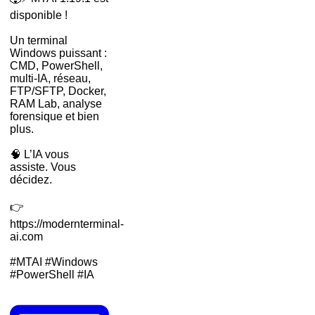
disponible !
Un terminal
Windows puissant :
CMD, PowerShell,
multi-IA, réseau,
FTP/SFTP, Docker,
RAM Lab, analyse
forensique et bien
plus.
🧠 L’IA vous
assiste. Vous
décidez.
👉
https://modernterminal-
ai.com
#MTAI #Windows
#PowerShell #IA