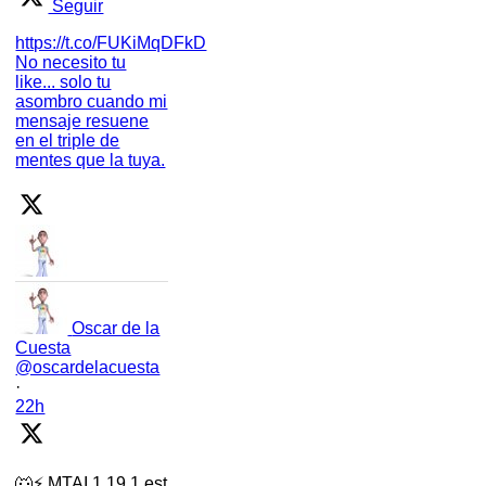
Seguir
https://t.co/FUKiMqDFkD
No necesito tu
like... solo tu
asombro cuando mi
mensaje resuene
en el triple de
mentes que la tuya.
Oscar de la
Cuesta
@oscardelacuesta
·
22h
🐺⚡ MTAI 1.19.1 est