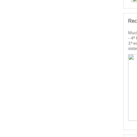
Rec
Much
- 4ª
1ª e
sist