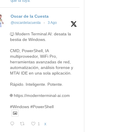
que la tuya.
Oscar de la Cuesta
@oscardelacuesta
·
3 Ago
🐺 Modern Terminal AI: desata la
bestia de Windows.
CMD, PowerShell, IA
multiproveedor, WiFi Pro,
herramientas avanzadas de red,
automatización, análisis forense y
MTAI IDE en una sola aplicación.
Rápido. Inteligente. Potente.
🌐 https://modernterminal-ai.com
#Windows #PowerShell
1
X