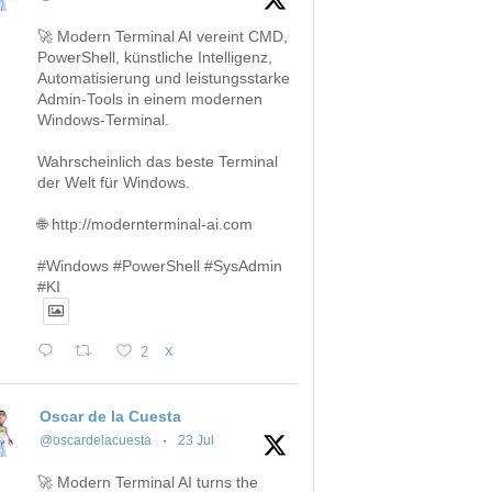
🚀 Modern Terminal AI vereint CMD,
PowerShell, künstliche Intelligenz,
Automatisierung und leistungsstarke
Admin-Tools in einem modernen
Windows-Terminal.
Wahrscheinlich das beste Terminal
der Welt für Windows.
🌐 http://modernterminal-ai.com
#Windows #PowerShell #SysAdmin
#KI
2
X
Oscar de la Cuesta
@oscardelacuesta
·
23 Jul
🚀 Modern Terminal AI turns the