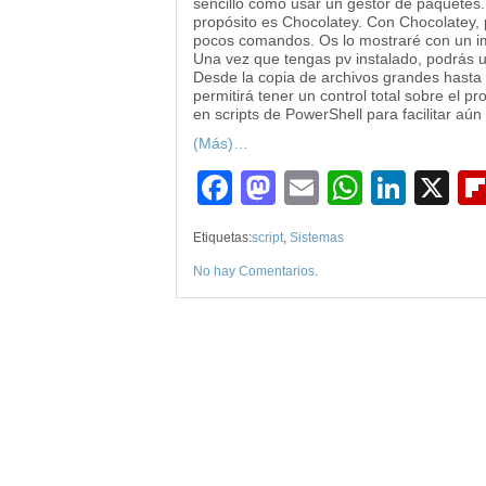
sencillo como usar un gestor de paquete
propósito es Chocolatey. Con Chocolatey, p
pocos comandos. Os lo mostraré con un i
Una vez que tengas pv instalado, podrás u
Desde la copia de archivos grandes hasta l
permitirá tener un control total sobre el 
en scripts de PowerShell para facilitar aún
(Más)…
Facebook
Mastodon
Email
WhatsA
Link
X
Etiquetas:
script
,
Sistemas
No hay Comentarios
.