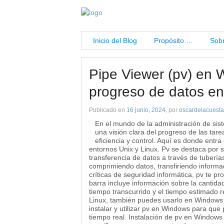
Inicio del Blog
Propósito …
Sobr
Pipe Viewer (pv) en 
progreso de datos e
Publicado en
16 junio, 2024
, por
oscardelacuesta
En el mundo de la administración de si
una visión clara del progreso de las ta
eficiencia y control. Aquí es donde entr
entornos Unix y Linux. Pv se destaca por 
transferencia de datos a través de tuberí
comprimiendo datos, transfiriendo informac
críticas de seguridad informática, pv te p
barra incluye información sobre la cantidad
tiempo transcurrido y el tiempo estimado
Linux, también puedes usarlo en Windows
instalar y utilizar pv en Windows para qu
tiempo real. Instalación de pv en Windows