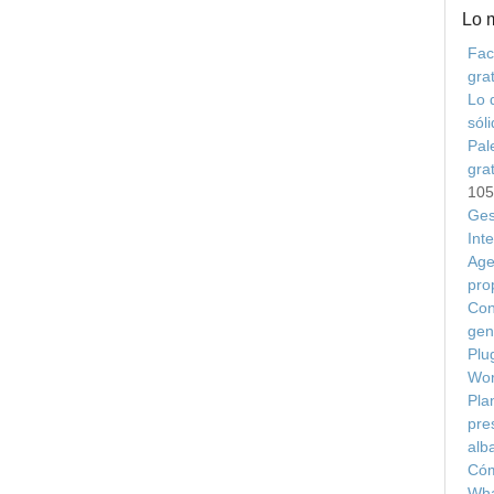
Lo 
Fac
grat
Lo 
sól
Pal
gra
105
Ges
Int
Age
pro
Con
gen
Plu
Wor
Plan
pre
alb
Cóm
Wha