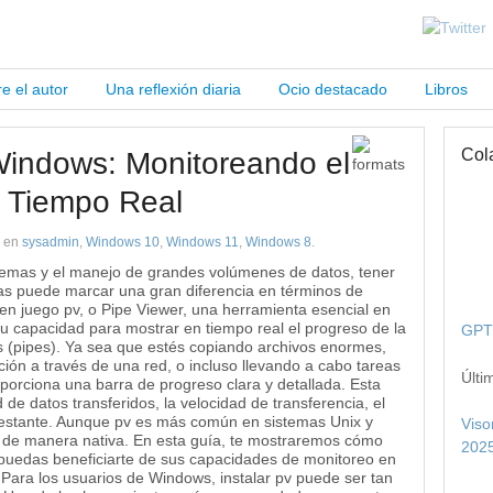
e el autor
Una reflexión diaria
Ocio destacado
Libros
Col
Windows: Monitoreando el
n Tiempo Real
en
sysadmin
,
Windows 10
,
Windows 11
,
Windows 8
.
stemas y el manejo de grandes volúmenes de datos, tener
reas puede marcar una gran diferencia en términos de
a en juego pv, o Pipe Viewer, una herramienta esencial en
su capacidad para mostrar en tiempo real el progreso de la
GPT 
as (pipes). Ya sea que estés copiando archivos enormes,
ión a través de una red, o incluso llevando a cabo tareas
Últi
roporciona una barra de progreso clara y detallada. Esta
 de datos transferidos, la velocidad de transferencia, el
 restante. Aunque pv es más común en sistemas Unix y
Viso
 de manera nativa. En esta guía, te mostraremos cómo
2025
e puedas beneficiarte de sus capacidades de monitoreo en
 Para los usuarios de Windows, instalar pv puede ser tan