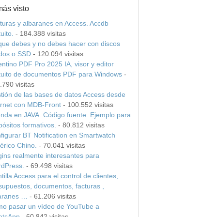
más visto
turas y albaranes en Access. Accdb
uito.
- 184.388 visitas
que debes y no debes hacer con discos
idos o SSD
- 120.094 visitas
entino PDF Pro 2025 IA, visor y editor
tuito de documentos PDF para Windows
-
.790 visitas
tión de las bases de datos Access desde
ernet con MDB-Front
- 100.552 visitas
nda en JAVA. Código fuente. Ejemplo para
pósitos formativos.
- 80.812 visitas
figurar BT Notification en Smartwatch
érico Chino.
- 70.041 visitas
gins realmente interesantes para
dPress.
- 69.498 visitas
tilla Access para el control de clientes,
supuestos, documentos, facturas ,
aranes …
- 61.206 visitas
o pasar un vídeo de YouTube a
tsApp
- 60.842 visitas