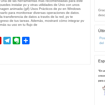
s. Una de las herramientas más recomendadas para este
uedes instalar pv y otras utilidades de Unix con unos
magen animada (gif) Usos Prácticos de pv en Windows
Grac
sarlo para monitorear diversas operaciones de datos.
desc
a transferencia de datos a través de la red, pv te
progreso de tus tareas. Además, mostraré cómo integrar pv
 más su uso en tu flujo de
Últi
Pos
pp
edIn
Flipboard
Telegram
Evernote
Compartir
del
Esp
"En u
crecer
para 