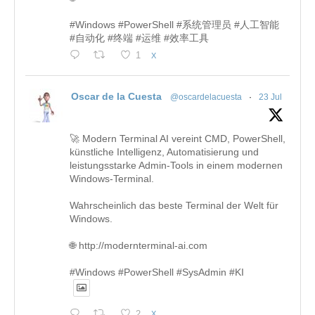
#Windows #PowerShell #系统管理员 #人工智能
#自动化 #终端 #运维 #效率工具
1
X
Oscar de la Cuesta
@oscardelacuesta
·
23 Jul
🚀 Modern Terminal AI vereint CMD, PowerShell,
künstliche Intelligenz, Automatisierung und
leistungsstarke Admin-Tools in einem modernen
Windows-Terminal.
Wahrscheinlich das beste Terminal der Welt für
Windows.
🌐 http://modernterminal-ai.com
#Windows #PowerShell #SysAdmin #KI
2
X