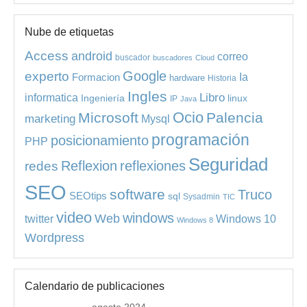
Nube de etiquetas
Access
android
correo
buscador
buscadores
Cloud
experto
Google
Ia
Formacion
hardware
Historia
Ingles
informatica
Libro
Ingeniería
linux
IP
Java
Ocio
Microsoft
Palencia
marketing
Mysql
programación
posicionamiento
PHP
Seguridad
redes
Reflexion
reflexiones
SEO
software
Truco
SEOtips
sql
Sysadmin
TIC
video
windows
Web
Windows 10
twitter
Windows 8
Wordpress
Calendario de publicaciones
agosto 2024