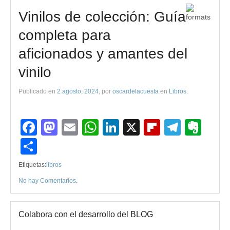
Vinilos de colección: Guía
completa para
aficionados y amantes del
vinilo
Publicado en
2 agosto, 2024
, por
oscardelacuesta
en
Libros
.
Facebook
Mastodon
Email
WhatsApp
LinkedIn
X
Flipboard
Teleg
Eve
Compartir
Etiquetas:
libros
No hay Comentarios
.
Colabora con el desarrollo del BLOG