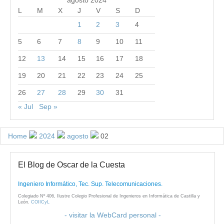
L
M
X
J
V
S
D
1
2
3
4
5
6
7
8
9
10
11
12
13
14
15
16
17
18
19
20
21
22
23
24
25
26
27
28
29
30
31
« Jul
Sep »
Home
2024
agosto
02
El Blog de Oscar de la Cuesta
Ingeniero Informático, Tec. Sup. Telecomunicaciones.
Colegiado Nº 406, Ilustre Colegio Profesional de Ingenieros en Informática de Castilla y
León.
COIICyL
- visitar la WebCard personal -