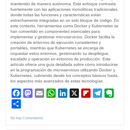
mantenido de manera autónoma. Este enfoque contrasta
fuertemente con las aplicaciones monolíticas tradicionales,
donde todas las funciones y características están
estrechamente integradas en un solo bloque de código. En
este contexto, herramientas como Docker y Kubernetes se
han convertido en componentes esenciales para
implementar y gestionar microservicios. Docker facilita la
creación de entornos de ejecución consistentes y
portables, mientras que Kubernetes se encarga de
orquestar estos entornos, gestionando su despliegue,
escalado y operación en entornos de producción. Este
artículo ofrece una guía detallada sobre cómo introducirse
en la programación de microservicios utilizando Docker y
Kubernetes, cubriendo desde los conceptos básicos hasta
los aspectos más avanzados de estas tecnologías.
Facebook
Mastodon
Email
WhatsApp
LinkedIn
X
Flipboard
Teleg
Eve
Compartir
No hay Comentarios
.