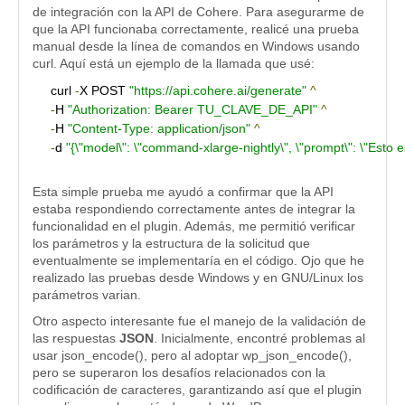
de integración con la API de Cohere. Para asegurarme de
que la API funcionaba correctamente, realicé una prueba
manual desde la línea de comandos en Windows usando
curl. Aquí está un ejemplo de la llamada que usé:
curl 
-
X POST 
"https://api.cohere.ai/generate"
^
-
H 
"Authorization: Bearer TU_CLAVE_DE_API"
^
-
H 
"Content-Type: application/json"
^
-
d 
"{\"model\": \"command-xlarge-nightly\", \"prompt\": \"Esto
Esta simple prueba me ayudó a confirmar que la API
estaba respondiendo correctamente antes de integrar la
funcionalidad en el plugin. Además, me permitió verificar
los parámetros y la estructura de la solicitud que
eventualmente se implementaría en el código. Ojo que he
realizado las pruebas desde Windows y en GNU/Linux los
parámetros varian.
Otro aspecto interesante fue el manejo de la validación de
las respuestas
JSON
. Inicialmente, encontré problemas al
usar json_encode(), pero al adoptar wp_json_encode(),
pero se superaron los desafíos relacionados con la
codificación de caracteres, garantizando así que el plugin