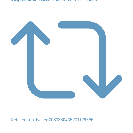
Responder en Twitter 2080380435201179686
Retuitear en Twitter 2080380435201179686