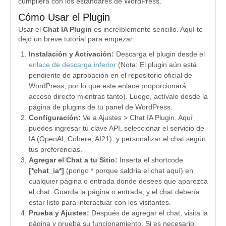
cumpliera con los estándares de WordPress.
Cómo Usar el Plugin
Usar el
Chat IA Plugin
es increíblemente sencillo. Aquí te
dejo un breve tutorial para empezar:
Instalación y Activación:
Descarga el plugin desde el
enlace de descarga inferior
(Nota: El plugin aún está
pendiente de aprobación en el repositorio oficial de
WordPress, por lo que este enlace proporcionará
acceso directo mientras tanto). Luego, actívalo desde la
página de plugins de tu panel de WordPress.
Configuración:
Ve a Ajustes > Chat IA Plugin. Aquí
puedes ingresar tu clave API, seleccionar el servicio de
IA (OpenAI, Cohere, AI21), y personalizar el chat según
tus preferencias.
Agregar el Chat a tu Sitio:
Inserta el shortcode
[*chat_ia*]
(pongo * porque saldria el chat aquí) en
cualquier página o entrada donde desees que aparezca
el chat. Guarda la página o entrada, y el chat debería
estar listo para interactuar con los visitantes.
Prueba y Ajustes:
Después de agregar el chat, visita la
página y prueba su funcionamiento. Si es necesario,