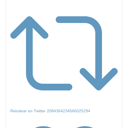
Retuitear en Twitter 2084364234566025294