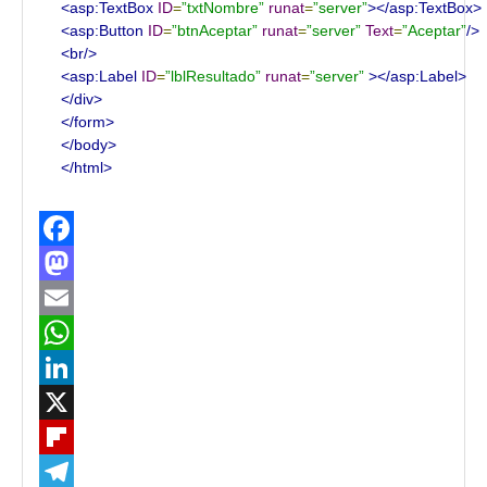
<asp:TextBox
ID
=
”txtNombre”
runat
=
”server”
></asp:TextBox>
<asp:Button
ID
=
”btnAceptar”
runat
=
”server”
Text
=
”Aceptar”
/>
<br/>
<asp:Label
ID
=
”lblResultado”
runat
=
”server”
></asp:Label>
</div>
</form>
</body>
</html>
Facebook
Mastodon
Email
WhatsApp
LinkedIn
X
Flipboard