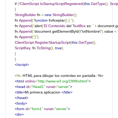
if
(!
ClientScript
.
IsStartupScriptRegistered
(
this
.
GetType
(),
Scri
{
StringBuilder
 fn 
=
new
StringBuilder
();
fn
.
Append
(“
function
 fnAceptar
()
{
“);
fn
.
Append
(“
alert
(‘
El
Contenido
 del 
TextBox
 es
:
‘
+
 document
.
g
fn
.
Append
(“
document
.
getElementById
(
\”txtNombre\”
).
value 
=
fn
.
Append
(“}”);
ClientScript
.
RegisterStartupScript
(
this
.
GetType
(),
ScriptKey
,
 fn
.
ToString
(),
true
);
}
}
</script>
<%--
HTML para dibujar los controles en pantalla
--
<html
xmlns
=
”http://www.w3.org/1999/xhtml”
>
<head
id
=
”Head1”
runat
=
”server”
>
<title>
Mi primera aplicacion 
</title>
</head>
<body>
<form
id
=
”form1”
runat
=
”server”
>
<div>