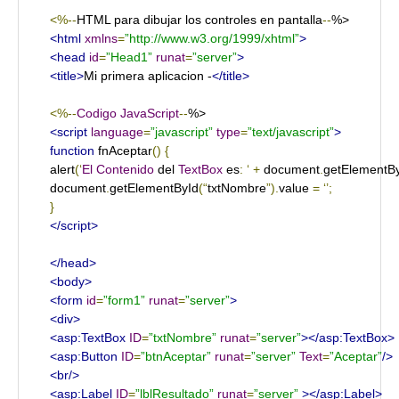
<%--
HTML para dibujar los controles en pantalla
--
<html
xmlns
=
”http://www.w3.org/1999/xhtml”
>
<head
id
=
”Head1”
runat
=
”server”
>
<title>
Mi primera aplicacion -
</title>
<%--
Codigo
JavaScript
--
<script
language
=
”javascript”
type
=
”text/javascript”
>
function
 fnAceptar
()
{
alert
(‘
El
Contenido
 del 
TextBox
 es
:
‘
+
 document
.
getElementB
document
.
getElementById
(“
txtNombre
”).
value 
=
‘’;
}
</script>
</head>
<body>
<form
id
=
”form1”
runat
=
”server”
>
<div>
<asp:TextBox
ID
=
”txtNombre”
runat
=
”server”
></asp:TextBox>
<asp:Button
ID
=
”btnAceptar”
runat
=
”server”
Text
=
”Aceptar”
/>
<br/>
<asp:Label
ID
=
”lblResultado”
runat
=
”server”
></asp:Label>