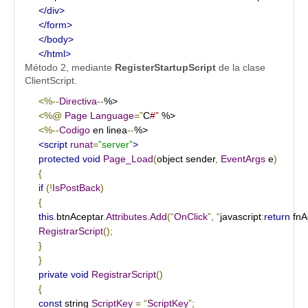
</div>
</form>
</body>
</html>
Método 2, mediante
RegisterStartupScript
de la clase
ClientScript.
<%--
Directiva
--
<%@
Page
Language
=”
C
#” 
<%--
Codigo
 en linea
--
<script
runat
=
”server”
>
protected
void
Page_Load
(
object sender
,
EventArgs
 e
)
{
if
(!
IsPostBack
)
{
this
.
btnAceptar
.
Attributes
.
Add
(“
OnClick
”,
“
javascript
:
return
 fnA
RegistrarScript
();
}
}
private
void
RegistrarScript
()
{
const
 string 
ScriptKey
=
“
ScriptKey
”;