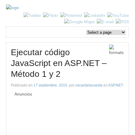
Ejecutar código
JavaScript en ASP.NET –
Método 1 y 2
Publicado en
17 septiembre, 2015
, por
oscardelacuesta
en
ASP.NET
.
Anuncios