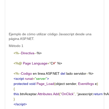
Ejemplo de cómo utilizar código Javascript desde una
página ASP.NET.
Método 1
<%--
Directiva
--
%>

<%@
Page
Language
=”
C
#” 
%>

<%--
Codigo
 en linea ASP
.
NET 
del
 lado servidor
--
<script
runat
=
”server”
>
protected
void
Page_Load
(
object sender
,
EventArgs
 e
)
{
this
.
btnAceptar
.
Attributes
.
Add
(“
OnClick
”,
“
javascript
:
return
 fnA
}
</script>