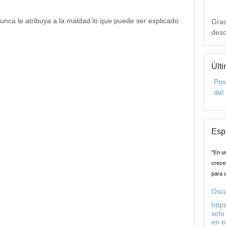
Nunca le atribuya a la maldad lo que puede ser explicado
Grac
desc
Últi
Pos
del
Esp
"En u
crecer
para 
Osca
http
solo
en e