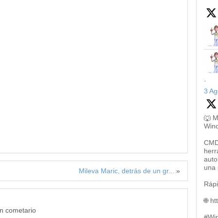
·
3 Ag
🐺 M
Win
CMD,
herr
auto
una 
Mileva Maric, detrás de un gr...
»
Rápi
🌐 h
un cometario
#Wi