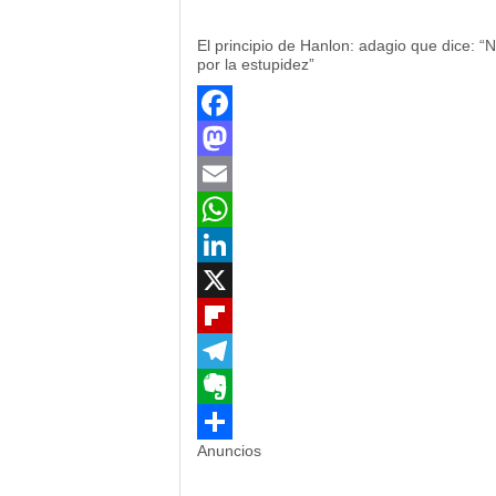
El principio de Hanlon: adagio que dice: “
por la estupidez”
Facebook
Mastodon
Email
WhatsApp
LinkedIn
X
Flipboard
Telegram
Evernote
Anuncios
Compartir