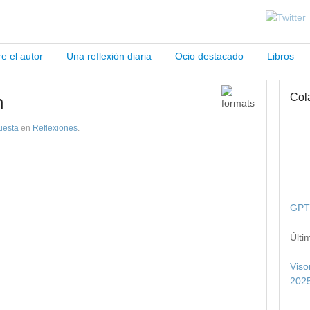
e el autor
Una reflexión diaria
Ocio destacado
Libros
Col
n
uesta
en
Reflexiones
.
GPT 
Últi
Viso
2025