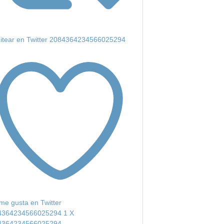
itear en Twitter 2084364234566025294
me gusta en Twitter
4364234566025294
1
X
4364234566025294