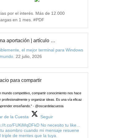
ias por el interés. Más de 12.000
argas en 1 mes. #PDF
ma aportación | artículo …
iblemente, el mejor terminal para Windows
 mundo.
22 julio, 2026
acio para compartir
n mundo competitivo, compartir conocimiento nos hace
 profesionalmente y organizar ideas. Es una vía eficaz
aprender enseñando." - @oscardelacuesta
r de la Cuesta
Seguir
s://t.co/FUKiMqDFkD No necesito tu like...
 tu asombro cuando mi mensaje resuene
l triple de mentes que la tuya.