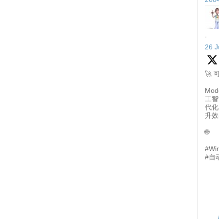
·
26 J
🚀
Mod
工智
代化
升效
🌐
#Wi
#自