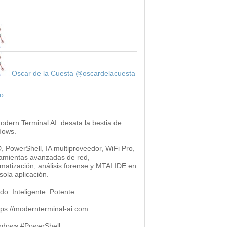
Oscar de la Cuesta
@oscardelacuesta
o
odern Terminal AI: desata la bestia de
dows.
 PowerShell, IA multiproveedor, WiFi Pro,
amientas avanzadas de red,
matización, análisis forense y MTAI IDE en
sola aplicación.
do. Inteligente. Potente.
ttps://modernterminal-ai.com
ndows #PowerShell