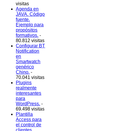
visitas
Agenda en
JAVA. Código
fuente.
Ejemplo para
propósitos
formativos.
-
80.812 visitas
Configurar BT
Notification
en
Smartwatch
genérico
Chino.
-
70.041 visitas
Plugins
realmente
interesantes
para
WordPress.
-
69.498 visitas
Plantilla
Access para
el control de
clientes,