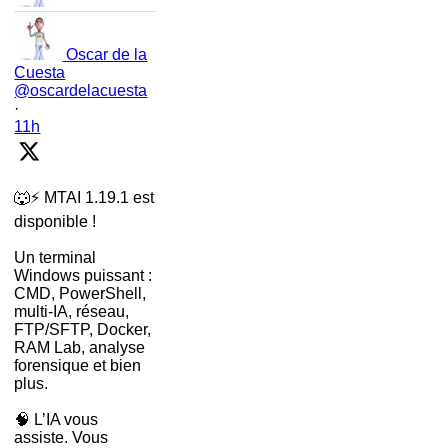
Oscar de la
Cuesta
@oscardelacuesta
·
11h
🐺⚡ MTAI 1.19.1 est
disponible !
Un terminal
Windows puissant :
CMD, PowerShell,
multi-IA, réseau,
FTP/SFTP, Docker,
RAM Lab, analyse
forensique et bien
plus.
🧠 L’IA vous
assiste. Vous