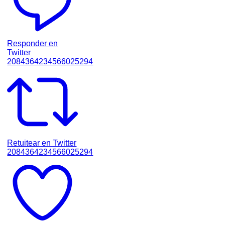
Responder en
Twitter
2084364234566025294
Retuitear en Twitter
2084364234566025294