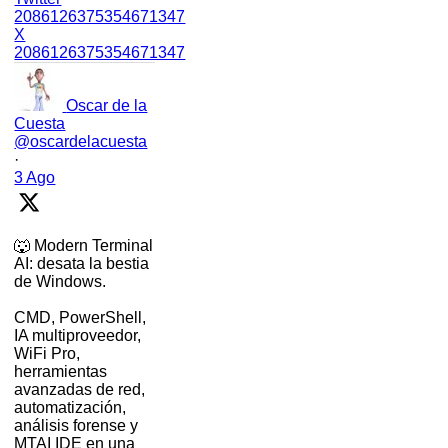
2086126375354671347
X
2086126375354671347
Oscar de la
Cuesta
@oscardelacuesta
·
3 Ago
🐺 Modern Terminal
AI: desata la bestia
de Windows.
CMD, PowerShell,
IA multiproveedor,
WiFi Pro,
herramientas
avanzadas de red,
automatización,
análisis forense y
MTAI IDE en una