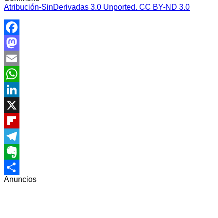
Atribución-SinDerivadas 3.0 Unported. CC BY-ND 3.0
Facebook
Mastodon
Email
WhatsApp
LinkedIn
X
Flipboard
Telegram
Evernote
Anuncios
Compartir