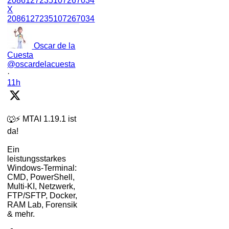
2086127235107267034
X
2086127235107267034
Oscar de la
Cuesta
@oscardelacuesta
·
11h
🐺⚡ MTAI 1.19.1 ist
da!
Ein
leistungsstarkes
Windows-Terminal:
CMD, PowerShell,
Multi-KI, Netzwerk,
FTP/SFTP, Docker,
RAM Lab, Forensik
& mehr.