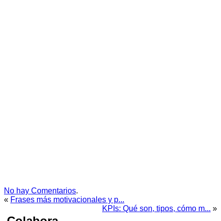
No hay Comentarios
.
«
Frases más motivacionales y p...
KPIs: Qué son, tipos, cómo m...
»
Colabora