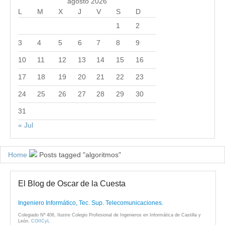
agosto 2026
L
M
X
J
V
S
D
1
2
3
4
5
6
7
8
9
10
11
12
13
14
15
16
17
18
19
20
21
22
23
24
25
26
27
28
29
30
31
« Jul
Home
Posts tagged "algoritmos"
El Blog de Oscar de la Cuesta
Ingeniero Informático, Tec. Sup. Telecomunicaciones.
Colegiado Nº 406, Ilustre Colegio Profesional de Ingenieros en Informática de Castilla y
León.
COIICyL