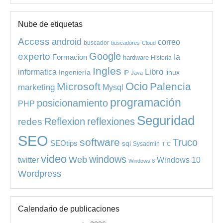
Nube de etiquetas
Access
android
correo
buscador
buscadores
Cloud
experto
Google
Ia
Formacion
hardware
Historia
Ingles
informatica
Libro
Ingeniería
linux
IP
Java
Ocio
Microsoft
Palencia
marketing
Mysql
programación
posicionamiento
PHP
Seguridad
redes
Reflexion
reflexiones
SEO
software
Truco
SEOtips
sql
Sysadmin
TIC
video
windows
Web
Windows 10
twitter
Windows 8
Wordpress
Calendario de publicaciones