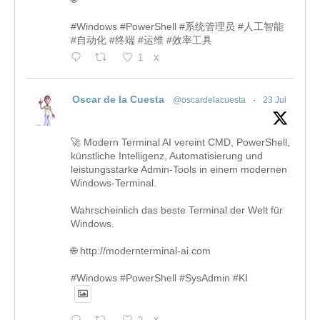
#Windows #PowerShell #系统管理员 #人工智能
#自动化 #终端 #运维 #效率工具
1
X
Oscar de la Cuesta
@oscardelacuesta
·
23 Jul
🚀 Modern Terminal AI vereint CMD, PowerShell,
künstliche Intelligenz, Automatisierung und
leistungsstarke Admin-Tools in einem modernen
Windows-Terminal.
Wahrscheinlich das beste Terminal der Welt für
Windows.
🌐 http://modernterminal-ai.com
#Windows #PowerShell #SysAdmin #KI
X