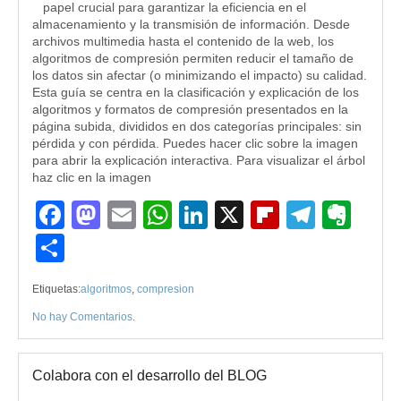
papel crucial para garantizar la eficiencia en el
almacenamiento y la transmisión de información. Desde
archivos multimedia hasta el contenido de la web, los
algoritmos de compresión permiten reducir el tamaño de
los datos sin afectar (o minimizando el impacto) su calidad.
Esta guía se centra en la clasificación y explicación de los
algoritmos y formatos de compresión presentados en la
página subida, divididos en dos categorías principales: sin
pérdida y con pérdida. Puedes hacer clic sobre la imagen
para abrir la explicación interactiva. Para visualizar el árbol
haz clic en la imagen
Facebook
Mastodon
Email
WhatsApp
LinkedIn
X
Flipboard
Teleg
Eve
Compartir
Etiquetas:
algoritmos
,
compresion
No hay Comentarios
.
Colabora con el desarrollo del BLOG