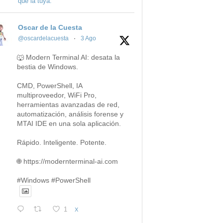
que la tuya.
Oscar de la Cuesta
@oscardelacuesta
·
3 Ago
🐺 Modern Terminal AI: desata la
bestia de Windows.
CMD, PowerShell, IA
multiproveedor, WiFi Pro,
herramientas avanzadas de red,
automatización, análisis forense y
MTAI IDE en una sola aplicación.
Rápido. Inteligente. Potente.
🌐 https://modernterminal-ai.com
#Windows #PowerShell
1
X