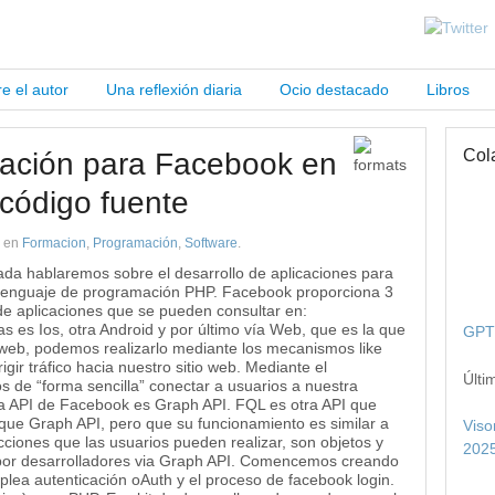
e el autor
Una reflexión diaria
Ocio destacado
Libros
Col
cación para Facebook en
 código fuente
en
Formacion
,
Programación
,
Software
.
ada hablaremos sobre el desarrollo de aplicaciones para
lenguaje de programación PHP. Facebook proporciona 3
de aplicaciones que se pueden consultar en:
s es Ios, otra Android y por último vía Web, que es la que
GPT 
 web, podemos realizarlo mediante los mecanismos like
igir tráfico hacia nuestro sitio web. Mediante el
Últi
 de “forma sencilla” conectar a usuarios a nuestra
 la API de Facebook es Graph API. FQL es otra API que
que Graph API, pero que su funcionamiento es similar a
Viso
iones que las usuarios pueden realizar, son objetos y
2025
por desarrolladores via Graph API. Comencemos creando
plea autenticación oAuth y el proceso de facebook login.