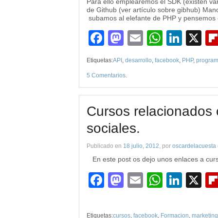
Para ello emplearemos el SDK (existen var
de Github (ver artículo sobre gibhub) Man
subamos al elefante de PHP y pensemos en
Facebook
Mastodon
Email
WhatsA
Link
X
Etiquetas:
API
,
desarrollo
,
facebook
,
PHP
,
program
5 Comentarios
.
Cursos relacionados 
sociales.
Publicado en
18 julio, 2012
, por
oscardelacuesta
En este post os dejo unos enlaces a curs
Facebook
Mastodon
Email
WhatsA
Link
X
Etiquetas:
cursos
,
facebook
,
Formacion
,
marketing