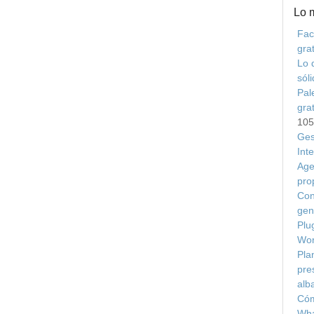
Lo 
Fac
grat
Lo 
sól
Pal
gra
105
Ges
Int
Age
pro
Con
gen
Plu
Wor
Plan
pre
alb
Cóm
Wha