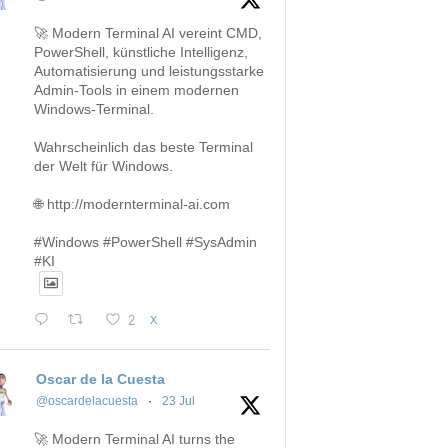
🚀 Modern Terminal AI vereint CMD,
PowerShell, künstliche Intelligenz,
Automatisierung und leistungsstarke
Admin-Tools in einem modernen
Windows-Terminal.
Wahrscheinlich das beste Terminal
der Welt für Windows.
🌐 http://modernterminal-ai.com
#Windows #PowerShell #SysAdmin
#KI
2
X
Oscar de la Cuesta
@oscardelacuesta
·
23 Jul
🚀 Modern Terminal AI turns the