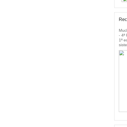
Rec
Much
- 4ª
1ª e
sist