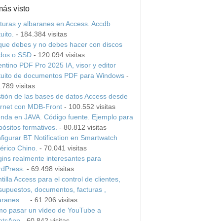
más visto
turas y albaranes en Access. Accdb
uito.
- 184.384 visitas
que debes y no debes hacer con discos
idos o SSD
- 120.094 visitas
entino PDF Pro 2025 IA, visor y editor
tuito de documentos PDF para Windows
-
.789 visitas
tión de las bases de datos Access desde
ernet con MDB-Front
- 100.552 visitas
nda en JAVA. Código fuente. Ejemplo para
pósitos formativos.
- 80.812 visitas
figurar BT Notification en Smartwatch
érico Chino.
- 70.041 visitas
gins realmente interesantes para
dPress.
- 69.498 visitas
tilla Access para el control de clientes,
supuestos, documentos, facturas ,
aranes …
- 61.206 visitas
o pasar un vídeo de YouTube a
tsApp
- 60.842 visitas