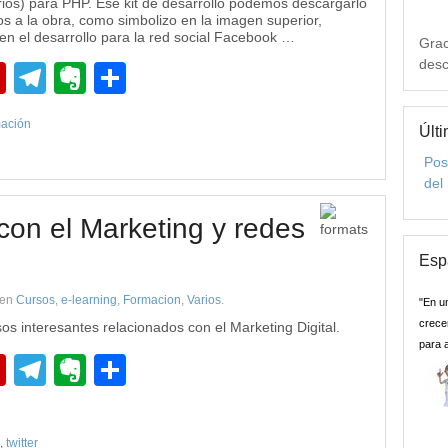
ios) para PHP. Ese kit de desarrollo podemos descargarlo
os a la obra, como simbolizo en la imagen superior,
 el desarrollo para la red social Facebook …
Grac
desc
pp
edIn
Flipboard
Telegram
Evernote
Compartir
ación
Últi
Pos
del
con el Marketing y redes
Esp
en
Cursos
,
e-learning
,
Formacion
,
Varios
.
"En u
crecer
os interesantes relacionados con el Marketing Digital.
para 
pp
edIn
Flipboard
Telegram
Evernote
Compartir
,
twitter