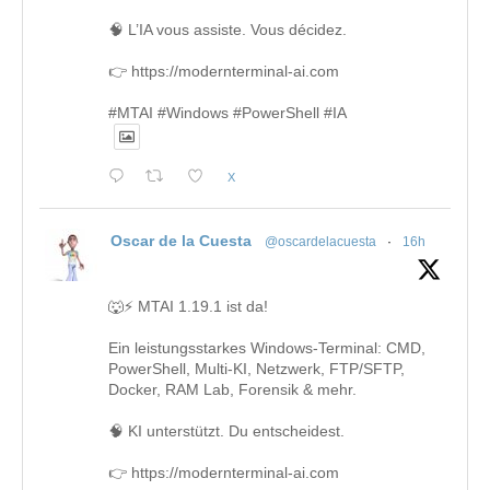
🧠 L’IA vous assiste. Vous décidez.
👉 https://modernterminal-ai.com
#MTAI #Windows #PowerShell #IA
X
Oscar de la Cuesta
@oscardelacuesta
·
16h
🐺⚡ MTAI 1.19.1 ist da!
Ein leistungsstarkes Windows-Terminal: CMD,
PowerShell, Multi-KI, Netzwerk, FTP/SFTP,
Docker, RAM Lab, Forensik & mehr.
🧠 KI unterstützt. Du entscheidest.
👉 https://modernterminal-ai.com