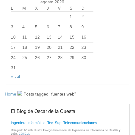
agosto 2026
L
M
X
J
V
S
D
1
2
3
4
5
6
7
8
9
10
11
12
13
14
15
16
17
18
19
20
21
22
23
24
25
26
27
28
29
30
31
« Jul
Home
Posts tagged "fuentes web"
El Blog de Oscar de la Cuesta
Ingeniero Informático, Tec. Sup. Telecomunicaciones.
Colegiado Nº 406, Ilustre Colegio Profesional de Ingenieros en Informática de Castilla y
León.
COIICyL