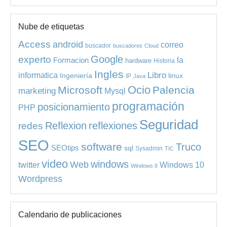
Nube de etiquetas
Access
android
correo
buscador
buscadores
Cloud
experto
Google
Ia
Formacion
hardware
Historia
Ingles
informatica
Libro
Ingeniería
linux
IP
Java
Ocio
Microsoft
Palencia
marketing
Mysql
programación
posicionamiento
PHP
Seguridad
redes
Reflexion
reflexiones
SEO
software
Truco
SEOtips
sql
Sysadmin
TIC
video
windows
Web
Windows 10
twitter
Windows 8
Wordpress
Calendario de publicaciones