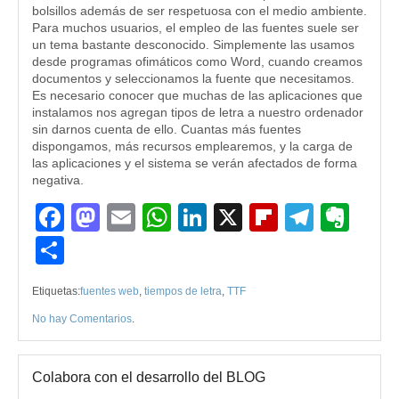
bolsillos además de ser respetuosa con el medio ambiente.
Para muchos usuarios, el empleo de las fuentes suele ser
un tema bastante desconocido. Simplemente las usamos
desde programas ofimáticos como Word, cuando creamos
documentos y seleccionamos la fuente que necesitamos.
Es necesario conocer que muchas de las aplicaciones que
instalamos nos agregan tipos de letra a nuestro ordenador
sin darnos cuenta de ello. Cuantas más fuentes
dispongamos, más recursos emplearemos, y la carga de
las aplicaciones y el sistema se verán afectados de forma
negativa.
Facebook
Mastodon
Email
WhatsApp
LinkedIn
X
Flipboard
Teleg
Eve
Compartir
Etiquetas:
fuentes web
,
tiempos de letra
,
TTF
No hay Comentarios
.
Colabora con el desarrollo del BLOG