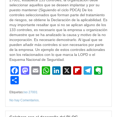
27001, establece 133 controles, la organización debe
seleccionar aquellos que se deseen implantar y por su
puesto mantener (Siguiendo el ciclo PDCA) De los
controles seleccionados que forman parte del tratamiento
de riesgos, se obtiene la Declaración de la aplicabilidad. Es
muy importante resaltar que si no se aplican alguno de los
133 controles, es necesario que la empresa u organización
demuestre que se ha analizado la causa y motivo de la no
incorporación. Es necesario demostrarlo. Al igual que se
pueden añadir más controles si son necesarios por parte
de la empresa. Un ejemplo de estos controles adicionales
son los relacionados con lo que marca la LOPD o el
Esquema Nacional de Seguridad.
Facebook
Mastodon
Email
WhatsApp
LinkedIn
X
Flipboard
Teleg
Eve
Compartir
Etiquetas:
iso 27001
No hay Comentarios
.