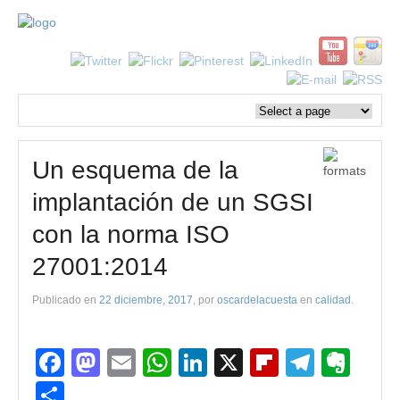
Un esquema de la
implantación de un SGSI
con la norma ISO
27001:2014
Publicado en
22 diciembre, 2017
, por
oscardelacuesta
en
calidad
.
Facebook
Mastodon
Email
WhatsApp
LinkedIn
X
Flipboard
Teleg
Eve
Compartir