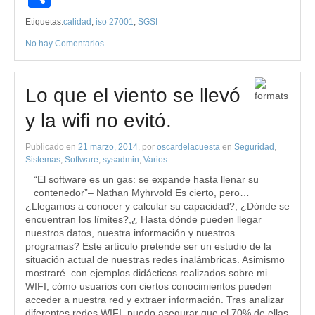
Etiquetas:
calidad
,
iso 27001
,
SGSI
No hay Comentarios
.
Lo que el viento se llevó
y la wifi no evitó.
Publicado en
21 marzo, 2014
, por
oscardelacuesta
en
Seguridad
,
Sistemas
,
Software
,
sysadmin
,
Varios
.
“El software es un gas: se expande hasta llenar su
contenedor”– Nathan Myhrvold Es cierto, pero…
¿Llegamos a conocer y calcular su capacidad?, ¿Dónde se
encuentran los límites?,¿ Hasta dónde pueden llegar
nuestros datos, nuestra información y nuestros
programas? Este artículo pretende ser un estudio de la
situación actual de nuestras redes inalámbricas. Asimismo
mostraré con ejemplos didácticos realizados sobre mi
WIFI, cómo usuarios con ciertos conocimientos pueden
acceder a nuestra red y extraer información. Tras analizar
diferentes redes WIFI, puedo asegurar que el 70% de ellas