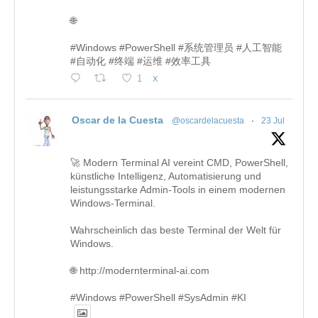
🌐
#Windows #PowerShell #系统管理员 #人工智能
#自动化 #终端 #运维 #效率工具
1
X
Oscar de la Cuesta
@oscardelacuesta
·
23 Jul
🚀 Modern Terminal AI vereint CMD, PowerShell,
künstliche Intelligenz, Automatisierung und
leistungsstarke Admin-Tools in einem modernen
Windows-Terminal.
Wahrscheinlich das beste Terminal der Welt für
Windows.
🌐 http://modernterminal-ai.com
#Windows #PowerShell #SysAdmin #KI