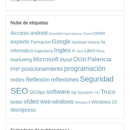
Nube de etiquetas
Access
android
correo
buscador
buscadores
Cloud
experto
Google
Ia
Formacion
hardware
Historia
Ingles
informatica
Libro
Ingeniería
linux
IP
Java
Ocio
Microsoft
Palencia
marketing
Mysql
programación
posicionamiento
PHP
Seguridad
redes
Reflexion
reflexiones
SEO
software
Truco
SEOtips
sql
Sysadmin
TIC
video
windows
Web
Windows 10
twitter
Windows 8
Wordpress