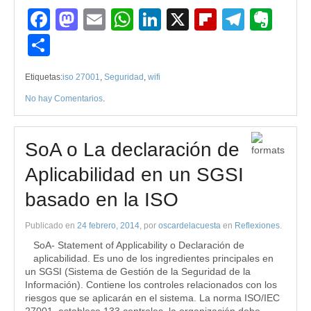
Facebook
Mastodon
Email
WhatsApp
LinkedIn
X
Flipboard
Teleg
Eve
Compartir
Etiquetas:
iso 27001
,
Seguridad
,
wifi
No hay Comentarios
.
SoA o La declaración de
Aplicabilidad en un SGSI
basado en la ISO
Publicado en
24 febrero, 2014
, por
oscardelacuesta
en
Reflexiones
.
SoA- Statement of Applicability o Declaración de
aplicabilidad. Es uno de los ingredientes principales en
un SGSI (Sistema de Gestión de la Seguridad de la
Información). Contiene los controles relacionados con los
riesgos que se aplicarán en el sistema. La norma ISO/IEC