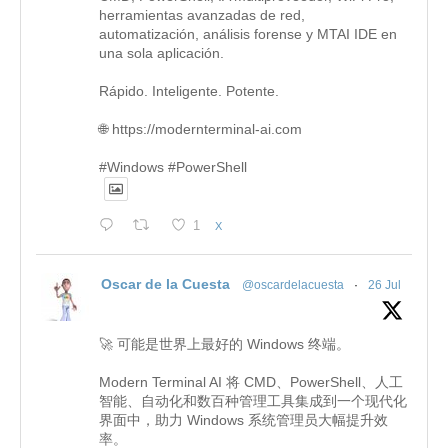
herramientas avanzadas de red,
automatización, análisis forense y MTAI IDE en
una sola aplicación.
Rápido. Inteligente. Potente.
🌐 https://modernterminal-ai.com
#Windows #PowerShell
1
X
Oscar de la Cuesta
@oscardelacuesta
·
26 Jul
🚀 可能是世界上最好的 Windows 终端。
Modern Terminal AI 将 CMD、PowerShell、人工
智能、自动化和数百种管理工具集成到一个现代化
界面中，助力 Windows 系统管理员大幅提升效
率。