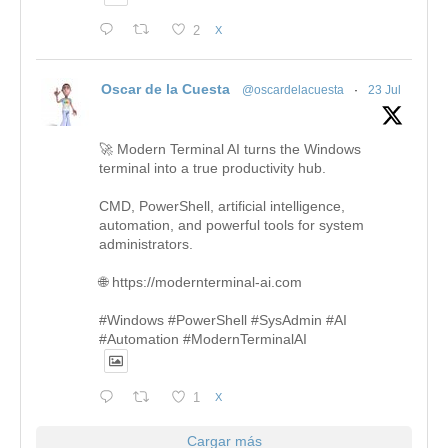
2
X
Oscar de la Cuesta
@oscardelacuesta
·
23 Jul
🚀 Modern Terminal AI turns the Windows
terminal into a true productivity hub.
CMD, PowerShell, artificial intelligence,
automation, and powerful tools for system
administrators.
🌐 https://modernterminal-ai.com
#Windows #PowerShell #SysAdmin #AI
#Automation #ModernTerminalAI
1
X
Cargar más