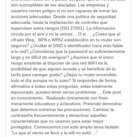
son susceptibles de ser atacadas. Las empresas y
usuarios corren peligro si no son capaces de tomar las
acciones adecuadas. Desde una política de seguridad
adecuada, hasta la implantación de controles que
supervisen estos riesgos (ISO 27001). La información
circula por el aire y no la vemos… O sí … ¿Crees que el
cifrado Wep, WPA o WPA2 establecidos en tu router son
seguros? ¿Ocultar el SSID o identificador hace más fiable
a tu red? ¿Consideras que la password es suficientemente
larga y es difícil de averiguar? ¿Asumes que el único
riesgo existente al disponer de una red WIFI es la
posibilidad de que alguien acceda y se beneficie de tu
tarifa para navegar gratis? ¿Dejas tu router encendido
todo el día aunque no lo uses? Si respondes de forma
afirmativa a todas estas preguntas, estas totalmente
equivocado, puedes tener serios problemas … Este post
es conocimiento. Realizado únicamente con fines
meramente educativos y aclarativos. Pretende demostrar
que debemos extremar las precauciones. Cambiar la
contraseña frecuentemente y desactivar aquellas
características que no usamos para estar mejor
protegidos. Comencemos con este amplio tema titulado
“Lo que el viento se llevó y la wifi no evitó …”