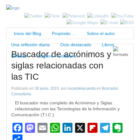
Inicio del Blog
Propósito …
Sobre el autor
Una reflexión diaria
Ocio destacado
Libros
Buscador de acrónimos y
Enlaces
Sugiere – Colabora
siglas relacionadas con
las TIC
Publicado en
30 junio, 2015
, por
oscardelacuesta
en
Buscador
,
Consultoria
.
El buscador más completo de Acrónimos y Siglas
relacionadas con las Tecnologías de la Información y
Comunicación (T.I.C.).
Facebook
Mastodon
Email
WhatsApp
LinkedIn
X
Flipboard
Teleg
Eve
Compartir