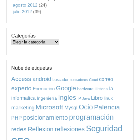
agosto 2012
(24)
julio 2012
(39)
Categorías
Categorías
Nube de etiquetas
Access
android
correo
buscador
buscadores
Cloud
experto
Google
Ia
Formacion
hardware
Historia
Ingles
informatica
Libro
Ingeniería
linux
IP
Java
Ocio
Microsoft
Palencia
marketing
Mysql
programación
posicionamiento
PHP
Seguridad
redes
Reflexion
reflexiones