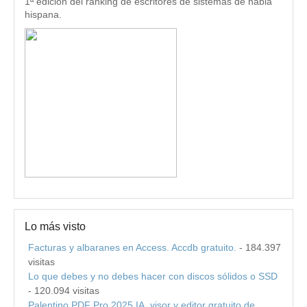
1ª edición del ranking de escritores de sistemas de habla
hispana.
Lo más visto
Facturas y albaranes en Access. Accdb gratuito.
- 184.397
visitas
Lo que debes y no debes hacer con discos sólidos o SSD
- 120.094 visitas
Palentino PDF Pro 2025 IA, visor y editor gratuito de