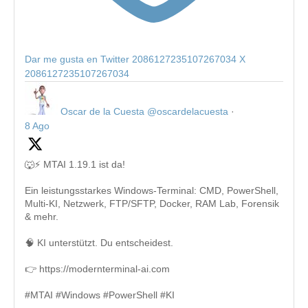
Dar me gusta en Twitter 2086127235107267034
X
2086127235107267034
Oscar de la Cuesta
@oscardelacuesta
·
8 Ago
🐺⚡ MTAI 1.19.1 ist da!
Ein leistungsstarkes Windows-Terminal: CMD, PowerShell,
Multi-KI, Netzwerk, FTP/SFTP, Docker, RAM Lab, Forensik
& mehr.
🧠 KI unterstützt. Du entscheidest.
👉 https://modernterminal-ai.com
#MTAI #Windows #PowerShell #KI