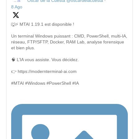
Oscar de la Cuesta
@oscardelacuesta
·
8 Ago
🐺⚡ MTAI 1.19.1 est disponible !
Un terminal Windows puissant : CMD, PowerShell, multi-IA,
réseau, FTP/SFTP, Docker, RAM Lab, analyse forensique
et bien plus.
🧠 L’IA vous assiste. Vous décidez.
👉 https://modernterminal-ai.com
#MTAI #Windows #PowerShell #IA