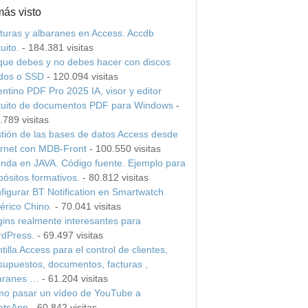
más visto
turas y albaranes en Access. Accdb
uito.
- 184.381 visitas
que debes y no debes hacer con discos
idos o SSD
- 120.094 visitas
entino PDF Pro 2025 IA, visor y editor
tuito de documentos PDF para Windows
-
.789 visitas
tión de las bases de datos Access desde
ernet con MDB-Front
- 100.550 visitas
nda en JAVA. Código fuente. Ejemplo para
pósitos formativos.
- 80.812 visitas
figurar BT Notification en Smartwatch
érico Chino.
- 70.041 visitas
gins realmente interesantes para
dPress.
- 69.497 visitas
tilla Access para el control de clientes,
supuestos, documentos, facturas ,
aranes …
- 61.204 visitas
o pasar un vídeo de YouTube a
tsApp
- 60.842 visitas