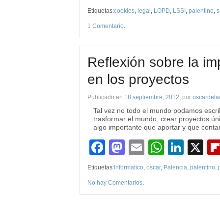
Etiquetas:
cookies
,
legal
,
LOPD
,
LSSI
,
palentino
,
s
1 Comentario
.
Reflexión sobre la im
en los proyectos
Publicado en
18 septiembre, 2012
, por
oscardela
Tal vez no todo el mundo podamos escribi
trasformar el mundo, crear proyectos ú
algo importante que aportar y que conta
Facebook
Mastodon
Email
WhatsA
Link
X
Etiquetas:
Informatico
,
oscar
,
Palencia
,
palentino
,
No hay Comentarios
.