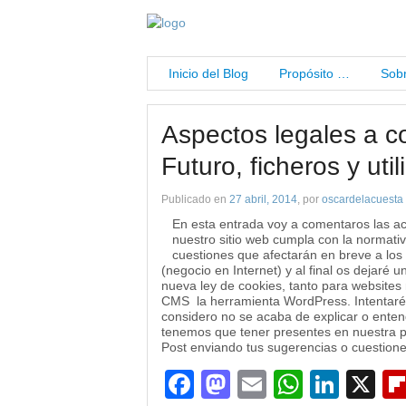
Inicio del Blog
Propósito …
Sobr
Aspectos legales a c
Futuro, ficheros y uti
Publicado en
27 abril, 2014
, por
oscardelacuesta
En esta entrada voy a comentaros las a
nuestro sitio web cumpla con la normati
cuestiones que afectarán en breve a lo
(negocio en Internet) y al final os dejaré u
nueva ley de cookies, tanto para website
CMS la herramienta WordPress. Intentaré r
considero no se acaba de explicar o ente
tenemos que tener presentes en nuestra p
Post enviando tus sugerencias o cuestio
Facebook
Mastodon
Email
WhatsA
Link
X