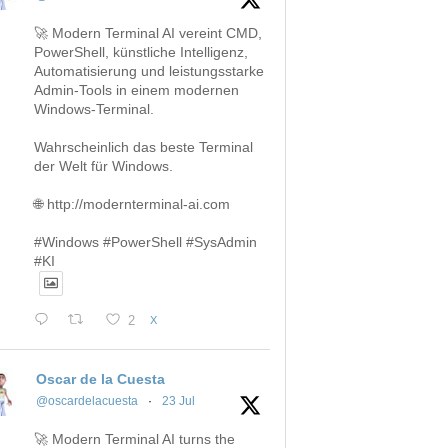
🚀 Modern Terminal AI vereint CMD,
PowerShell, künstliche Intelligenz,
Automatisierung und leistungsstarke
Admin-Tools in einem modernen
Windows-Terminal.
Wahrscheinlich das beste Terminal
der Welt für Windows.
🌐 http://modernterminal-ai.com
#Windows #PowerShell #SysAdmin
#KI
2
X
Oscar de la Cuesta
@oscardelacuesta
·
23 Jul
🚀 Modern Terminal AI turns the