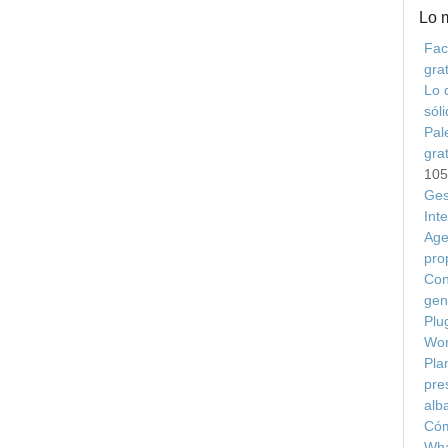
Lo 
Fac
grat
Lo 
sól
Pal
gra
105
Ges
Int
Age
pro
Con
gen
Plu
Wor
Plan
pre
alb
Cóm
Wha