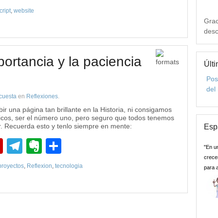
cript
,
website
Grac
desc
portancia y la paciencia
Últi
Pos
del
cuesta
en
Reflexiones
.
r una página tan brillante en la Historia, ni consigamos
nicos, ser el número uno, pero seguro que todos tenemos
r. Recuerda esto y tenlo siempre en mente:
Esp
pp
edIn
Flipboard
Telegram
Evernote
Compartir
"En u
crecer
proyectos
,
Reflexion
,
tecnologia
para 