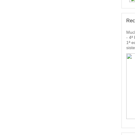
Rec
Much
- 4ª
1ª e
sist