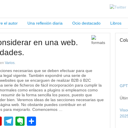
e el autor
Una reflexión diaria
Ocio destacado
Libros
Col
onsiderar en una web.
lidades.
en
Varios
.
cciones necesarias que se deben efectuar para que
va legal vigente. También expondré una serie de
s websites que se encarguen de realizar B2B ó B2C
na serie de ficheros de fácil incorporación para cumplir la
GPT 
s normales como enlaces a plugins si empleamos como
esumir de la forma sencilla los pasos, puesto que
Últi
nder bien. Veremos ideas de las secciones necesarias que
ágina web. No obstante puedes contribuir en el
nes para mejorarlo. Comencemos …
Viso
2025
pp
edIn
Flipboard
Telegram
Evernote
Compartir