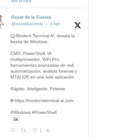
que la tuya.
Oscar de la Cuesta
@oscardelacuesta
·
3 Ago
🐺 Modern Terminal AI: desata la
bestia de Windows.
CMD, PowerShell, IA
multiproveedor, WiFi Pro,
herramientas avanzadas de red,
automatización, análisis forense y
MTAI IDE en una sola aplicación.
Rápido. Inteligente. Potente.
🌐 https://modernterminal-ai.com
#Windows #PowerShell
1
X