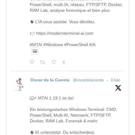
PowerShell, multi-IA, réseau, FTP/SFTP, Docker,
RAM Lab, analyse forensique et bien plus.
🧠 L’IA vous assiste. Vous décidez.
👉 https://modernterminal-ai.com
#MTAI #Windows #PowerShell #IA
X
Oscar de la Cuesta
@oscardelacuesta
·
8 Ago
🐺⚡ MTAI 1.19.1 ist da!
Ein leistungsstarkes Windows-Terminal: CMD,
PowerShell, Multi-KI, Netzwerk, FTP/SFTP,
Docker, RAM Lab, Forensik & mehr.
🧠 KI unterstützt. Du entscheidest.