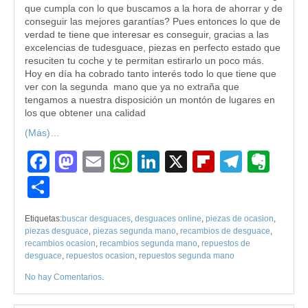
que cumpla con lo que buscamos a la hora de ahorrar y de
conseguir las mejores garantías? Pues entonces lo que de
verdad te tiene que interesar es conseguir, gracias a las
excelencias de tudesguace, piezas en perfecto estado que
resuciten tu coche y te permitan estirarlo un poco más.
Hoy en día ha cobrado tanto interés todo lo que tiene que
ver con la segunda mano que ya no extraña que
tengamos a nuestra disposición un montón de lugares en
los que obtener una calidad
(Más)…
Facebook
Mastodon
Email
WhatsApp
LinkedIn
X
Flipboard
Teleg
Eve
Compartir
Etiquetas:
buscar desguaces
,
desguaces online
,
piezas de ocasion
,
piezas desguace
,
piezas segunda mano
,
recambios de desguace
,
recambios ocasion
,
recambios segunda mano
,
repuestos de
desguace
,
repuestos ocasion
,
repuestos segunda mano
No hay Comentarios
.