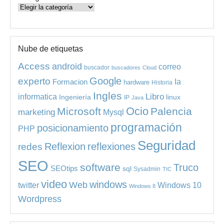
Categorías
Nube de etiquetas
Access
android
correo
buscador
buscadores
Cloud
experto
Google
Ia
Formacion
hardware
Historia
Ingles
informatica
Libro
Ingeniería
linux
IP
Java
Ocio
Microsoft
Palencia
marketing
Mysql
programación
posicionamiento
PHP
Seguridad
redes
Reflexion
reflexiones
SEO
software
Truco
SEOtips
sql
Sysadmin
TIC
video
windows
Web
Windows 10
twitter
Windows 8
Wordpress