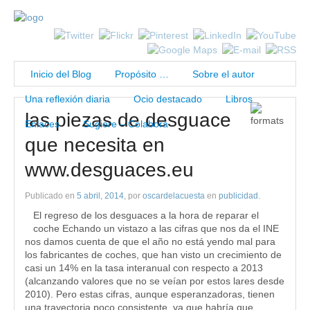
Inicio del Blog
Propósito …
Sobre el autor
Una reflexión diaria
Ocio destacado
Libros
las piezas de desguace
Enlaces
Sugiere – Colabora
que necesita en
www.desguaces.eu
Publicado en
5 abril, 2014
, por
oscardelacuesta
en
publicidad
.
El regreso de los desguaces a la hora de reparar el
coche Echando un vistazo a las cifras que nos da el INE
nos damos cuenta de que el año no está yendo mal para
los fabricantes de coches, que han visto un crecimiento de
casi un 14% en la tasa interanual con respecto a 2013
(alcanzando valores que no se veían por estos lares desde
2010). Pero estas cifras, aunque esperanzadoras, tienen
una trayectoria poco consistente, ya que habría que