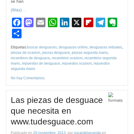
se han
(Más)…
Facebook
Mastodon
Email
WhatsApp
LinkedIn
X
Flipboard
Teleg
Eve
Compartir
Etiquetas:
buscar desguaces
,
desguaces online
,
desguaces virtuales
,
piezas de ocasion
,
piezas desguace
,
piezas segunda mano
,
recambios de desguace
,
recambios ocasion
,
recambios segunda
mano
,
repuestos de desguace
,
repuestos ocasion
,
repuestos
segunda mano
No hay Comentarios
.
Las piezas de desguace
que necesita en
www.tudesguace.com
Publicado en
20 noviembre, 2013
, por
oscardelacuesta
en