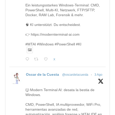
Ein leistungsstarkes Windows-Terminal: CMD,
PowerShell, Multi-KI, Netzwerk, FTP/SFTP,
Docker, RAM Lab, Forensik & mehr.
🧠 KI unterstützt. Du entscheidest.
👉 https://modernterminal-ai.com
#MTAI #Windows #PowerShell #KI
X
Oscar de la Cuesta
@oscardelacuesta
·
3 Ago
🐺 Modern Terminal AI: desata la bestia de
Windows.
CMD, PowerShell, IA multiproveedor, WiFi Pro,
herramientas avanzadas de red,
automatización, análisis forense y MTAI IDE en