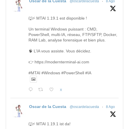
Oscar de la Cuesta
@oscardelacuesta
·
8 Ago
🐺⚡ MTAI 1.19.1 est disponible !
Un terminal Windows puissant : CMD,
PowerShell, multi-IA, réseau, FTP/SFTP, Docker,
RAM Lab, analyse forensique et bien plus.
🧠 L’IA vous assiste. Vous décidez.
👉 https://modernterminal-ai.com
#MTAI #Windows #PowerShell #IA
X
Oscar de la Cuesta
@oscardelacuesta
·
8 Ago
🐺⚡ MTAI 1.19.1 ist da!