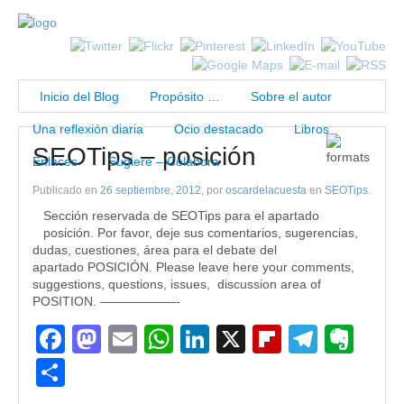
Inicio del Blog
Propósito …
Sobre el autor
Una reflexión diaria
Ocio destacado
Libros
SEOTips – posición
Enlaces
Sugiere – Colabora
Publicado en
26 septiembre, 2012
, por
oscardelacuesta
en
SEOTips
.
Sección reservada de SEOTips para el apartado
posición. Por favor, deje sus comentarios, sugerencias,
dudas, cuestiones, área para el debate del
apartado POSICIÓN. Please leave here your comments,
suggestions, questions, issues, discussion area of
POSITION. ——————-
Facebook
Mastodon
Email
WhatsApp
LinkedIn
X
Flipboard
Teleg
Eve
Compartir