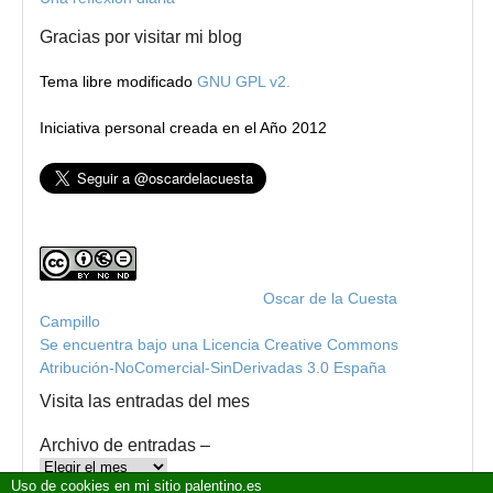
Gracias por visitar mi blog
Tema libre modificado
GNU GPL v2.
Iniciativa personal creada en el Año 2012
Blog de Oscar de la Cuesta
por
Oscar de la Cuesta
Campillo
Se encuentra bajo una Licencia Creative Commons
Atribución-NoComercial-SinDerivadas 3.0 España
.
Visita las entradas del mes
Archivo de entradas –
Archivo
Uso de cookies en mi sitio palentino.es