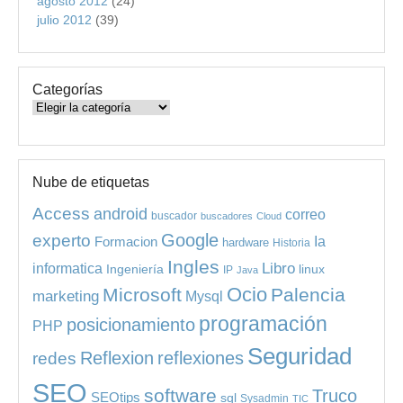
agosto 2012
(24)
julio 2012
(39)
Categorías
Categorías
Nube de etiquetas
Access
android
correo
buscador
buscadores
Cloud
experto
Google
Ia
Formacion
hardware
Historia
Ingles
informatica
Libro
Ingeniería
linux
IP
Java
Ocio
Microsoft
Palencia
marketing
Mysql
programación
posicionamiento
PHP
Seguridad
redes
Reflexion
reflexiones
SEO
software
Truco
SEOtips
sql
Sysadmin
TIC