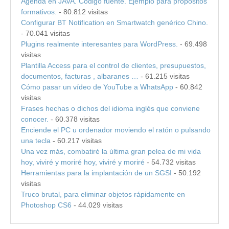
Agenda en JAVA. Código fuente. Ejemplo para propósitos
formativos.
- 80.812 visitas
Configurar BT Notification en Smartwatch genérico Chino.
- 70.041 visitas
Plugins realmente interesantes para WordPress.
- 69.498
visitas
Plantilla Access para el control de clientes, presupuestos,
documentos, facturas , albaranes …
- 61.215 visitas
Cómo pasar un vídeo de YouTube a WhatsApp
- 60.842
visitas
Frases hechas o dichos del idioma inglés que conviene
conocer.
- 60.378 visitas
Enciende el PC u ordenador moviendo el ratón o pulsando
una tecla
- 60.217 visitas
Una vez más, combatiré la última gran pelea de mi vida
hoy, viviré y moriré hoy, viviré y moriré
- 54.732 visitas
Herramientas para la implantación de un SGSI
- 50.192
visitas
Truco brutal, para eliminar objetos rápidamente en
Photoshop CS6
- 44.029 visitas