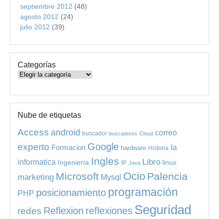
septiembre 2012
(48)
agosto 2012
(24)
julio 2012
(39)
Categorías
Categorías
Nube de etiquetas
Access
android
correo
buscador
buscadores
Cloud
experto
Google
Ia
Formacion
hardware
Historia
Ingles
informatica
Libro
Ingeniería
linux
IP
Java
Ocio
Microsoft
Palencia
marketing
Mysql
programación
posicionamiento
PHP
Seguridad
redes
Reflexion
reflexiones