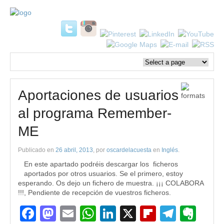
Aportaciones de usuarios
al programa Remember-
ME
Publicado en
26 abril, 2013
, por
oscardelacuesta
en
Inglés
.
En este apartado podréis descargar los ficheros
aportados por otros usuarios. Se el primero, estoy
esperando. Os dejo un fichero de muestra. ¡¡¡ COLABORA
!!!, Pendiente de recepción de vuestros ficheros.
Facebook
Mastodon
Email
WhatsApp
LinkedIn
X
Flipboard
Teleg
Eve