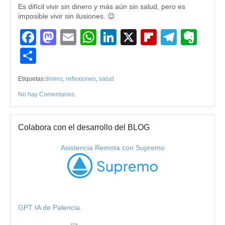
Es difícil vivir sin dinero y más aún sin salud, pero es
imposible vivir sin ilusiones. 😉
Facebook
Mastodon
Email
WhatsApp
LinkedIn
X
Flipboard
Teleg
Eve
Compartir
Etiquetas:
dinero
,
reflexiones
,
salud
No hay Comentarios
.
Colabora con el desarrollo del BLOG
Asistencia Remota con Supremo
GPT IA de Palencia.