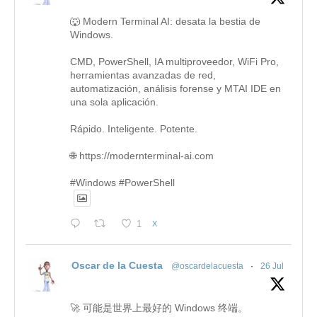
🐺 Modern Terminal AI: desata la bestia de
Windows.
CMD, PowerShell, IA multiproveedor, WiFi Pro,
herramientas avanzadas de red,
automatización, análisis forense y MTAI IDE en
una sola aplicación.
Rápido. Inteligente. Potente.
🌐 https://modernterminal-ai.com
#Windows #PowerShell
1
X
Oscar de la Cuesta
@oscardelacuesta
·
26 Jul
🚀 可能是世界上最好的 Windows 终端。