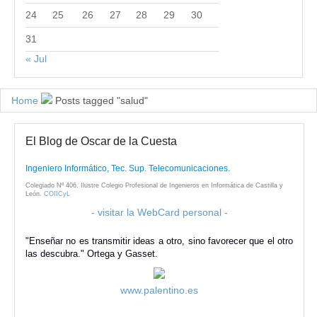
24
25
26
27
28
29
30
31
« Jul
Home
Posts tagged "salud"
El Blog de Oscar de la Cuesta
Ingeniero Informático, Tec. Sup. Telecomunicaciones.
Colegiado Nº 406, Ilustre Colegio Profesional de Ingenieros en Informática de Castilla y
León.
COIICyL
- visitar la WebCard personal -
"Enseñar no es transmitir ideas a otro, sino favorecer que el otro
las descubra." Ortega y Gasset.
www.palentino.es