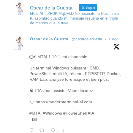
Oscar de la Cuesta
Seguir
https://t.co/FUKiMqDFkD No necesito tu like... solo
tu asombro cuando mi mensaje resuene en el triple
de mentes que la tuya.
Oscar de la Cuesta
@oscardelacuesta
·
8 Ago
🐺⚡ MTAI 1.19.1 est disponible !
Un terminal Windows puissant : CMD,
PowerShell, multi-IA, réseau, FTP/SFTP, Docker,
RAM Lab, analyse forensique et bien plus.
🧠 L’IA vous assiste. Vous décidez.
👉 https://modernterminal-ai.com
#MTAI #Windows #PowerShell #IA
X