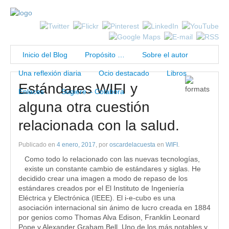
Inicio del Blog
Propósito …
Sobre el autor
Una reflexión diaria
Ocio destacado
Libros
Estándares WIFI y
Enlaces
Sugiere – Colabora
alguna otra cuestión
relacionada con la salud.
Publicado en
4 enero, 2017
, por
oscardelacuesta
en
WIFI
.
Como todo lo relacionado con las nuevas tecnologías,
existe un constante cambio de estándares y siglas. He
decidido crear una imagen a modo de repaso de los
estándares creados por el El Instituto de Ingeniería
Eléctrica y Electrónica (IEEE). El i-e-cubo es una
asociación internacional sin ánimo de lucro creada en 1884
por genios como Thomas Alva Edison, Franklin Leonard
Pope y Alexander Graham Bell. Uno de los más notables y