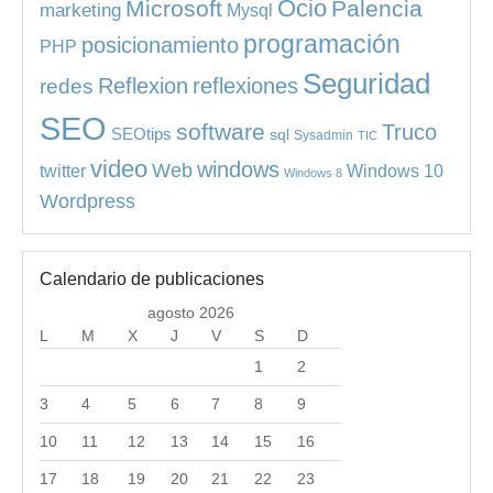
Ocio
Microsoft
Palencia
marketing
Mysql
programación
posicionamiento
PHP
Seguridad
redes
Reflexion
reflexiones
SEO
software
Truco
SEOtips
sql
Sysadmin
TIC
video
windows
Web
Windows 10
twitter
Windows 8
Wordpress
Calendario de publicaciones
agosto 2026
L
M
X
J
V
S
D
1
2
3
4
5
6
7
8
9
10
11
12
13
14
15
16
17
18
19
20
21
22
23