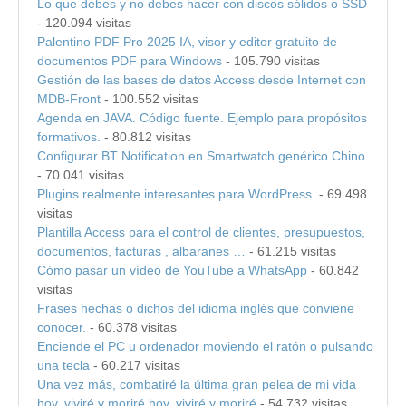
Lo que debes y no debes hacer con discos sólidos o SSD
- 120.094 visitas
Palentino PDF Pro 2025 IA, visor y editor gratuito de
documentos PDF para Windows
- 105.790 visitas
Gestión de las bases de datos Access desde Internet con
MDB-Front
- 100.552 visitas
Agenda en JAVA. Código fuente. Ejemplo para propósitos
formativos.
- 80.812 visitas
Configurar BT Notification en Smartwatch genérico Chino.
- 70.041 visitas
Plugins realmente interesantes para WordPress.
- 69.498
visitas
Plantilla Access para el control de clientes, presupuestos,
documentos, facturas , albaranes …
- 61.215 visitas
Cómo pasar un vídeo de YouTube a WhatsApp
- 60.842
visitas
Frases hechas o dichos del idioma inglés que conviene
conocer.
- 60.378 visitas
Enciende el PC u ordenador moviendo el ratón o pulsando
una tecla
- 60.217 visitas
Una vez más, combatiré la última gran pelea de mi vida
hoy, viviré y moriré hoy, viviré y moriré
- 54.732 visitas