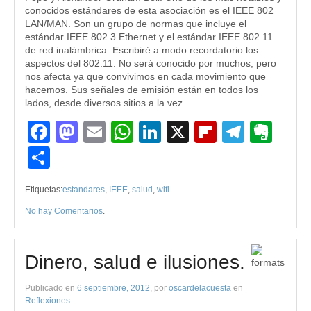
conocidos estándares de esta asociación es el IEEE 802
LAN/MAN. Son un grupo de normas que incluye el
estándar IEEE 802.3 Ethernet y el estándar IEEE 802.11
de red inalámbrica. Escribiré a modo recordatorio los
aspectos del 802.11. No será conocido por muchos, pero
nos afecta ya que convivimos en cada movimiento que
hacemos. Sus señales de emisión están en todos los
lados, desde diversos sitios a la vez.
Facebook
Mastodon
Email
WhatsApp
LinkedIn
X
Flipboard
Teleg
Eve
Compartir
Etiquetas:
estandares
,
IEEE
,
salud
,
wifi
No hay Comentarios
.
Dinero, salud e ilusiones.
Publicado en
6 septiembre, 2012
, por
oscardelacuesta
en
Reflexiones
.