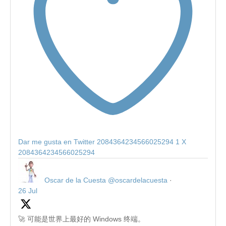
Dar me gusta en Twitter 2084364234566025294
1
X
2084364234566025294
Oscar de la Cuesta
@oscardelacuesta
·
26 Jul
🚀 可能是世界上最好的 Windows 终端。