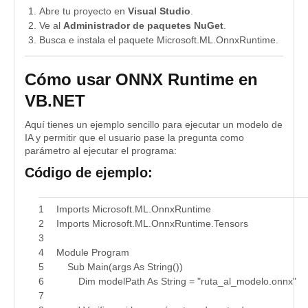
Abre tu proyecto en
Visual Studio
.
Ve al
Administrador de paquetes NuGet
.
Busca e instala el paquete Microsoft.ML.OnnxRuntime.
Cómo usar ONNX Runtime en
VB.NET
Aquí tienes un ejemplo sencillo para ejecutar un modelo de
IA y permitir que el usuario pase la pregunta como
parámetro al ejecutar el programa:
Código de ejemplo:
1
Imports Microsoft.ML.OnnxRuntime
2
Imports Microsoft.ML.OnnxRuntime.Tensors
3
4
Module Program
5
Sub Main(args As String())
6
Dim modelPath As String = "ruta_al_modelo.onnx"
7