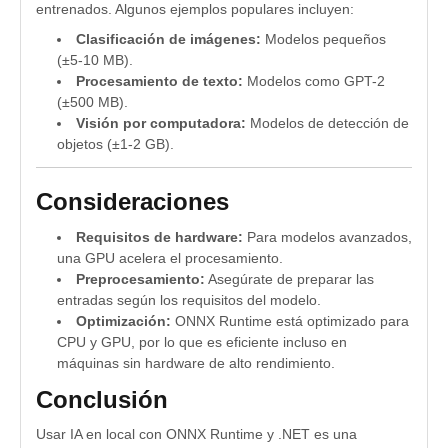
entrenados. Algunos ejemplos populares incluyen:
30
Next
31
End Using
Clasificación de imágenes:
Modelos pequeños
32
End Sub
(±5-10 MB).
33
Procesamiento de texto:
Modelos como GPT-2
34
' Función para procesar la entrada del usuario y conver
(±500 MB).
35
Private Function ProcesarEntrada(input As String) As Si
Visión por computadora:
Modelos de detección de
36
' Este es un ejemplo simple, adaptar según el modelo (
objetos (±1-2 GB).
37
Return input.Select(Function(c) Convert.ToSingle(Asc(
38
End Function
Consideraciones
39
End Module
Requisitos de hardware:
Para modelos avanzados,
una GPU acelera el procesamiento.
Preprocesamiento:
Asegúrate de preparar las
entradas según los requisitos del modelo.
Optimización:
ONNX Runtime está optimizado para
CPU y GPU, por lo que es eficiente incluso en
máquinas sin hardware de alto rendimiento.
Conclusión
Usar IA en local con ONNX Runtime y .NET es una