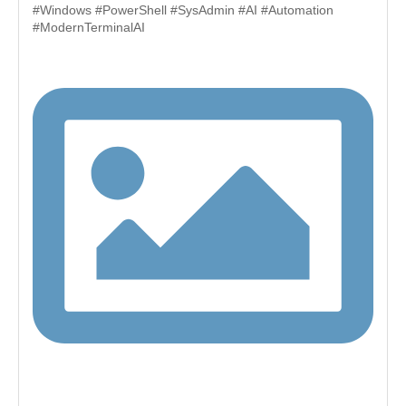
#Windows #PowerShell #SysAdmin #AI #Automation
#ModernTerminalAI