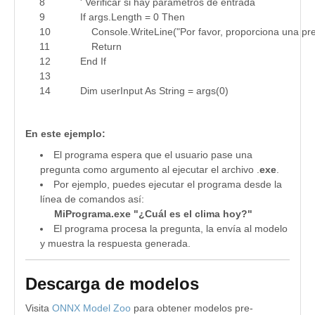
8
' Verificar si hay parámetros de entrada
9
If args.Length = 0 Then
10
Console.WriteLine("Por favor, proporciona una pregu
11
Return
12
End If
13
14
Dim userInput As String = args(0)
15
16
' Crear una sesión de inferencia
En este ejemplo:
17
Using session As New InferenceSession(modelPath)
18
Console.WriteLine("Modelo cargado exitosamente. P
El programa espera que el usuario pase una
19
pregunta como argumento al ejecutar el archivo .
exe
.
20
' Crear entrada para el modelo (adaptar según el mo
Por ejemplo, puedes ejecutar el programa desde la
21
Dim inputTensor = New DenseTensor(Of Single)(Proces
línea de comandos así:
22
Dim inputs = New NamedOnnxValue() {NamedOnnxValu
23
El programa procesa la pregunta, la envía al modelo
24
' Ejecutar el modelo
y muestra la respuesta generada.
25
Dim results = session.Run(inputs)
26
Descarga de modelos
27
' Mostrar resultados
28
For Each result In results
Visita
ONNX Model Zoo
para obtener modelos pre-
29
Console.WriteLine("Respuesta del modelo: " &amp; r